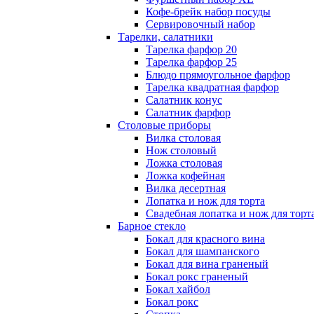
Кофе-брейк набор посуды
Сервировочный набор
Тарелки, салатники
Тарелка фарфор 20
Тарелка фарфор 25
Блюдо прямоугольное фарфор
Тарелка квадратная фарфор
Салатник конус
Салатник фарфор
Столовые приборы
Вилка столовая
Нож столовый
Ложка столовая
Ложка кофейная
Вилка десертная
Лопатка и нож для торта
Свадебная лопатка и нож для торт
Барное стекло
Бокал для красного вина
Бокал для шампанского
Бокал для вина граненый
Бокал рокс граненый
Бокал хайбол
Бокал рокс