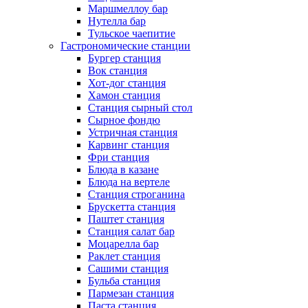
Маршмеллоу бар
Нутелла бар
Тульское чаепитие
Гастрономические станции
Бургер станция
Вок станция
Хот-дог станция
Хамон станция
Станция сырный стол
Сырное фондю
Устричная станция
Карвинг станция
Фри станция
Блюда в казане
Блюда на вертеле
Станция строганина
Брускетта станция
Паштет станция
Станция салат бар
Моцарелла бар
Раклет станция
Сашими станция
Бульба станция
Пармезан станция
Паста станция