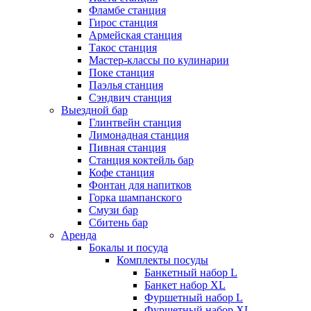
Фламбе станция
Гирос станция
Армейская станция
Такос станция
Мастер-классы по кулинарии
Поке станция
Паэлья станция
Сэндвич станция
Выездной бар
Глинтвейн станция
Лимонадная станция
Пивная станция
Станция коктейль бар
Кофе станция
Фонтан для напитков
Горка шампанского
Смузи бар
Сбитень бар
Аренда
Бокалы и посуда
Комплекты посуды
Банкетный набор L
Банкет набор XL
Фуршетный набор L
Фуршетный набор ХL