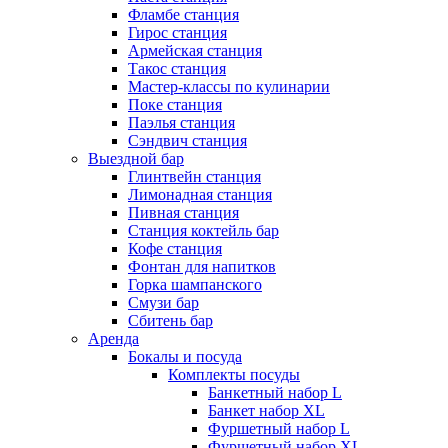
Фламбе станция
Гирос станция
Армейская станция
Такос станция
Мастер-классы по кулинарии
Поке станция
Паэлья станция
Сэндвич станция
Выездной бар
Глинтвейн станция
Лимонадная станция
Пивная станция
Станция коктейль бар
Кофе станция
Фонтан для напитков
Горка шампанского
Смузи бар
Сбитень бар
Аренда
Бокалы и посуда
Комплекты посуды
Банкетный набор L
Банкет набор XL
Фуршетный набор L
Фуршетный набор ХL