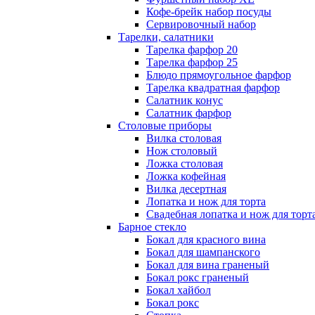
Кофе-брейк набор посуды
Сервировочный набор
Тарелки, салатники
Тарелка фарфор 20
Тарелка фарфор 25
Блюдо прямоугольное фарфор
Тарелка квадратная фарфор
Салатник конус
Салатник фарфор
Столовые приборы
Вилка столовая
Нож столовый
Ложка столовая
Ложка кофейная
Вилка десертная
Лопатка и нож для торта
Свадебная лопатка и нож для торт
Барное стекло
Бокал для красного вина
Бокал для шампанского
Бокал для вина граненый
Бокал рокс граненый
Бокал хайбол
Бокал рокс