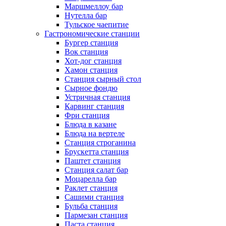
Маршмеллоу бар
Нутелла бар
Тульское чаепитие
Гастрономические станции
Бургер станция
Вок станция
Хот-дог станция
Хамон станция
Станция сырный стол
Сырное фондю
Устричная станция
Карвинг станция
Фри станция
Блюда в казане
Блюда на вертеле
Станция строганина
Брускетта станция
Паштет станция
Станция салат бар
Моцарелла бар
Раклет станция
Сашими станция
Бульба станция
Пармезан станция
Паста станция