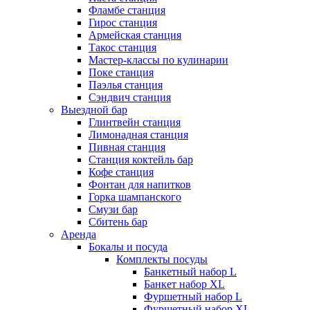
Фламбе станция
Гирос станция
Армейская станция
Такос станция
Мастер-классы по кулинарии
Поке станция
Паэлья станция
Сэндвич станция
Выездной бар
Глинтвейн станция
Лимонадная станция
Пивная станция
Станция коктейль бар
Кофе станция
Фонтан для напитков
Горка шампанского
Смузи бар
Сбитень бар
Аренда
Бокалы и посуда
Комплекты посуды
Банкетный набор L
Банкет набор XL
Фуршетный набор L
Фуршетный набор ХL