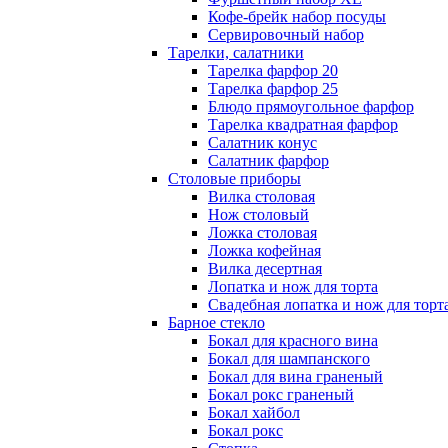
Кофе-брейк набор посуды
Сервировочный набор
Тарелки, салатники
Тарелка фарфор 20
Тарелка фарфор 25
Блюдо прямоугольное фарфор
Тарелка квадратная фарфор
Салатник конус
Салатник фарфор
Столовые приборы
Вилка столовая
Нож столовый
Ложка столовая
Ложка кофейная
Вилка десертная
Лопатка и нож для торта
Свадебная лопатка и нож для торт
Барное стекло
Бокал для красного вина
Бокал для шампанского
Бокал для вина граненый
Бокал рокс граненый
Бокал хайбол
Бокал рокс