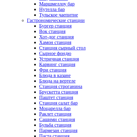
Маршмеллоу бар
Нутелла бар
Тульское чаепитие
Гастрономические станции
Бургер станция
Вок станция
Хот-дог станция
Хамон станция
Станция сырный стол
Сырное фондю
Устричная станция
Карвинг станция
Фри станция
Блюда в казане
Блюда на вертеле
Станция строганина
Брускетта станция
Паштет станция
Станция салат бар
Моцарелла бар
Раклет станция
Сашими станция
Бульба станция
Пармезан станция
Паста станция