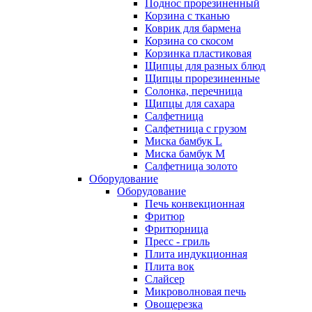
Поднос прорезиненный
Корзина с тканью
Коврик для бармена
Корзина со скосом
Корзинка пластиковая
Щипцы для разных блюд
Щипцы прорезиненные
Солонка, перечница
Щипцы для сахара
Салфетница
Салфетница с грузом
Миска бамбук L
Миска бамбук M
Салфетница золото
Оборудование
Оборудование
Печь конвекционная
Фритюр
Фритюрница
Пресс - гриль
Плита индукционная
Плита вок
Слайсер
Микроволновая печь
Овощерезка