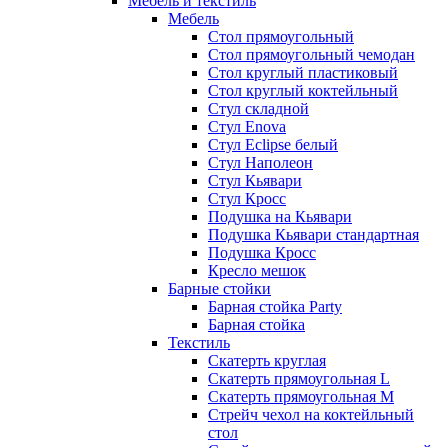
Мебель и текстиль
Мебель
Стол прямоугольный
Стол прямоугольный чемодан
Стол круглый пластиковый
Стол круглый коктейльный
Стул складной
Стул Enova
Стул Eclipse белый
Стул Наполеон
Стул Кьявари
Стул Кросс
Подушка на Кьявари
Подушка Кьявари стандартная
Подушка Кросс
Кресло мешок
Барные стойки
Барная стойка Party
Барная стойка
Текстиль
Скатерть круглая
Скатерть прямоугольная L
Скатерть прямоугольная M
Стрейч чехол на коктейльный
стол