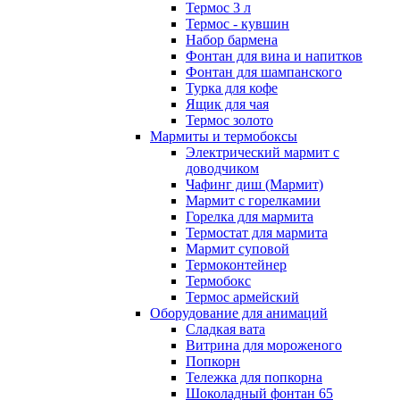
Термос 3 л
Термос - кувшин
Набор бармена
Фонтан для вина и напитков
Фонтан для шампанского
Турка для кофе
Ящик для чая
Термос золото
Мармиты и термобоксы
Электрический мармит с
доводчиком
Чафинг диш (Мармит)
Мармит с горелкамии
Горелка для мармита
Термостат для мармита
Мармит суповой
Термоконтейнер
Термобокс
Термос армейский
Оборудование для анимаций
Сладкая вата
Витрина для мороженого
Попкорн
Тележка для попкорна
Шоколадный фонтан 65