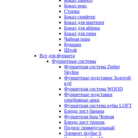
Бокал хайбол
Бокал рокс
Стопка
Бокал снифтер
Бокал для мартини
Бокал для айриш
Бокал для пива
Чайная пара
Кувшин
Штоф
Все для фуршета
Фуршетные системы
Фуршетная система Zieher
Skyline
Фуршетные подставки Золотой
куб
Фуршетная система WOOD
Фуршетные подставки
серебряные арки
Фуршетная система кубы LOFT
Блюдо лист банана
Фуршетная база Черная
Блюдо лист тропик
Поднос прямоугольный
Элемент skyline S