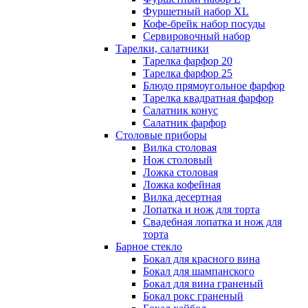
Фуршетный набор ХL
Кофе-брейк набор посуды
Сервировочный набор
Тарелки, салатники
Тарелка фарфор 20
Тарелка фарфор 25
Блюдо прямоугольное фарфор
Тарелка квадратная фарфор
Салатник конус
Салатник фарфор
Столовые приборы
Вилка столовая
Нож столовый
Ложка столовая
Ложка кофейная
Вилка десертная
Лопатка и нож для торта
Свадебная лопатка и нож для
торта
Барное стекло
Бокал для красного вина
Бокал для шампанского
Бокал для вина граненый
Бокал рокс граненый