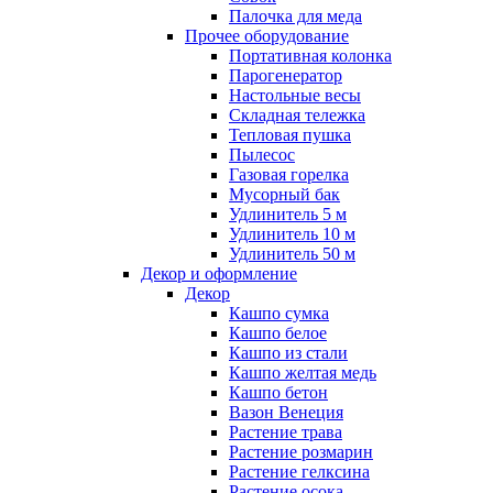
Палочка для меда
Прочее оборудование
Портативная колонка
Парогенератор
Настольные весы
Складная тележка
Тепловая пушка
Пылесос
Газовая горелка
Мусорный бак
Удлинитель 5 м
Удлинитель 10 м
Удлинитель 50 м
Декор и оформление
Декор
Кашпо сумка
Кашпо белое
Кашпо из стали
Кашпо желтая медь
Кашпо бетон
Вазон Венеция
Растение трава
Растение розмарин
Растение гелксина
Растение осока