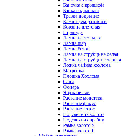
Баночка с крышкой
Банка с крышкой
Травка покрытие
Камни декоративные
Корзина плетеная
Гирлянда
Лампа настольная
Лампа шар
Лампа бетон
Лампа на струбцине белая
Лампа на струбцине черная
Ложка чайная хохлома
Матрешка
Плошка Хохлома
Сани
Фонарь
Ящик белый
Растение монстера
Растение фикус
Растение лотос
Подсвечник золото
Подсвечник арабик
Рамка золото S
Рамка золото L