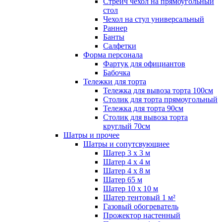
Стрейч чехол на прямоугольный
стол
Чехол на стул универсальный
Раннер
Банты
Салфетки
Форма персонала
Фартук для официантов
Бабочка
Тележки для торта
Тележка для вывоза торта 100см
Столик для торта прямоугольный
Тележка для торта 90см
Столик для вывоза торта
круглый 70см
Шатры и прочее
Шатры и сопутсвующиее
Шатер 3 х 3 м
Шатер 4 х 4 м
Шатер 4 х 8 м
Шатер 65 м
Шатер 10 х 10 м
Шатер тентовый 1 м²
Газовый обогреватель
Прожектор настенный