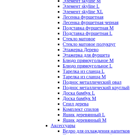
Элемент skyline M
Элемент skyline L
Элемент skyline XL
Лесенка фуршетная
Лесенка фуршетная черная
Подставка фуршетная M
Подставка фуршетная L
Стекло матовое
Стекло матовое полукруг
Этажерка Дерево
Этажерка для фуршета
Блюдо прямоугольное M
Блюдо прямоугольное L
Тарелка из сланца L
Тарелка из сланца M
Поднос металлический овал
Поднос металлический круглый
Доска бамбук L
Доска бамбук M
Спил дерева
Комплект спилов
Ящик деревянный L
Ящик деревянный M
Аксессуары
Ведро для охлаждения напитков