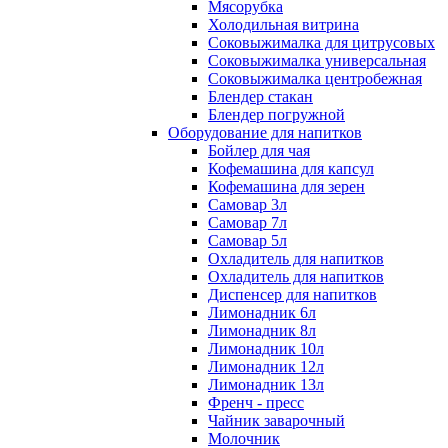
Мясорубка
Холодильная витрина
Соковыжималка для цитрусовых
Соковыжималка универсальная
Соковыжималка центробежная
Блендер стакан
Блендер погружной
Оборудование для напитков
Бойлер для чая
Кофемашина для капсул
Кофемашина для зерен
Самовар 3л
Самовар 7л
Самовар 5л
Охладитель для напитков
Охладитель для напитков
Диспенсер для напитков
Лимонадник 6л
Лимонадник 8л
Лимонадник 10л
Лимонадник 12л
Лимонадник 13л
Френч - пресс
Чайник заварочный
Молочник