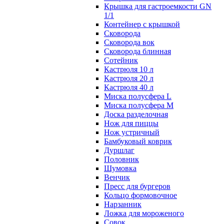
Крышка для гастроемкости GN
1/1
Контейнер с крышкой
Сковорода
Сковорода вок
Сковорода блинная
Сотейник
Кастрюля 10 л
Кастрюля 20 л
Кастрюля 40 л
Миска полусфера L
Миска полусфера M
Доска разделочная
Нож для пиццы
Нож устричный
Бамбуковый коврик
Дуршлаг
Половник
Шумовка
Венчик
Пресс для бургеров
Кольцо формовочное
Нарзанник
Ложка для мороженого
Совок