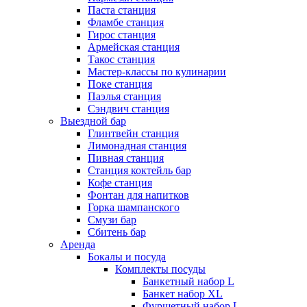
Паста станция
Фламбе станция
Гирос станция
Армейская станция
Такос станция
Мастер-классы по кулинарии
Поке станция
Паэлья станция
Сэндвич станция
Выездной бар
Глинтвейн станция
Лимонадная станция
Пивная станция
Станция коктейль бар
Кофе станция
Фонтан для напитков
Горка шампанского
Смузи бар
Сбитень бар
Аренда
Бокалы и посуда
Комплекты посуды
Банкетный набор L
Банкет набор XL
Фуршетный набор L