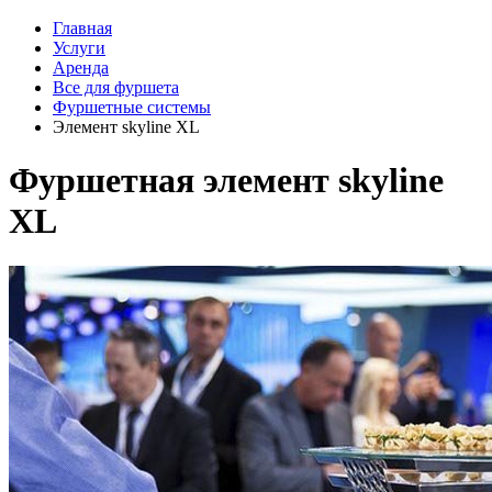
Главная
Услуги
Аренда
Все для фуршета
Фуршетные системы
Элемент skyline XL
Фуршетная элемент skyline
XL