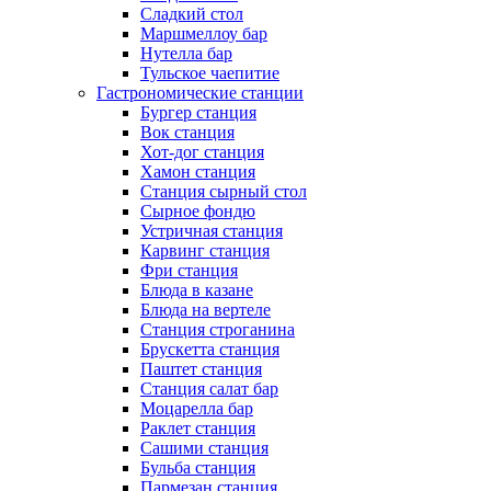
Сладкий стол
Маршмеллоу бар
Нутелла бар
Тульское чаепитие
Гастрономические станции
Бургер станция
Вок станция
Хот-дог станция
Хамон станция
Станция сырный стол
Сырное фондю
Устричная станция
Карвинг станция
Фри станция
Блюда в казане
Блюда на вертеле
Станция строганина
Брускетта станция
Паштет станция
Станция салат бар
Моцарелла бар
Раклет станция
Сашими станция
Бульба станция
Пармезан станция