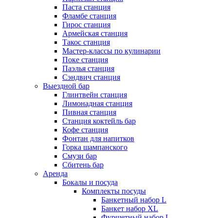
Паста станция
Фламбе станция
Гирос станция
Армейская станция
Такос станция
Мастер-классы по кулинарии
Поке станция
Паэлья станция
Сэндвич станция
Выездной бар
Глинтвейн станция
Лимонадная станция
Пивная станция
Станция коктейль бар
Кофе станция
Фонтан для напитков
Горка шампанского
Смузи бар
Сбитень бар
Аренда
Бокалы и посуда
Комплекты посуды
Банкетный набор L
Банкет набор XL
Фуршетный набор L