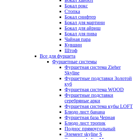
Бокал хайбол
Бокал рокс
Стопка
Бокал снифтер
Бокал для мартини
Бокал для айриш
Бокал для пива
Чайная пара
Кувшин
Штоф
Все для фуршета
Фуршетные системы
Фуршетная система Zieher
Skyline
Фуршетные подставки Золотой
куб
Фуршетная система WOOD
Фуршетные подставки
серебряные арки
Фуршетная система кубы LOFT
Блюдо лист банана
Фуршетная база Черная
Блюдо лист тропик
Поднос прямоугольный
Элемент skyline S