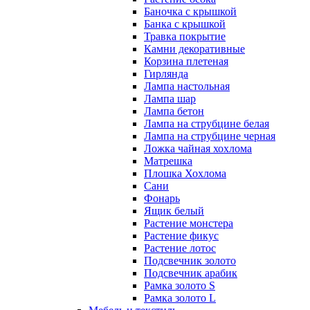
Баночка с крышкой
Банка с крышкой
Травка покрытие
Камни декоративные
Корзина плетеная
Гирлянда
Лампа настольная
Лампа шар
Лампа бетон
Лампа на струбцине белая
Лампа на струбцине черная
Ложка чайная хохлома
Матрешка
Плошка Хохлома
Сани
Фонарь
Ящик белый
Растение монстера
Растение фикус
Растение лотос
Подсвечник золото
Подсвечник арабик
Рамка золото S
Рамка золото L