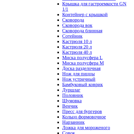
Крышка для гастроемкости GN
1/1
Контейнер с крышкой
Сковорода
Сковорода вок
Сковорода блинная
Сотейник
Кастрюля 10 л
Кастрюля 20 л
Кастрюля 40 л
Миска полусфера L
Миска полусфера M
Доска разделочная
Нож для пиццы
Нож устричный
Бамбуковый коврик
Дуршлаг
Половник
Шумовка
Венчик
Пресс для бургеров
Кольцо формовочное
Нарзанник
Ложка для мороженого
Совок