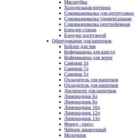
Мясорубка
Холодильная витрина
Соковыжималка для цитрусовых
Соковыжималка универсальная
Соковыжималка центробежная
Блендер стакан
Блендер погружной
Оборудование для напитков
Бойлер для чая
Кофемашина для капсул
Кофемашина для зерен
Самовар 3л
Самовар 7л
Самовар 5л
Охладитель для напитков
Охладитель для напитков
Диспенсер для напитков
Лимонадник 6л
Лимонадник 8л
Лимонадник 10л
Лимонадник 12л
Лимонадник 13л
Френч - пресс
Чайник заварочный
Молочник