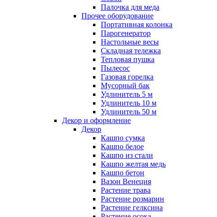
Палочка для меда
Прочее оборудование
Портативная колонка
Парогенератор
Настольные весы
Складная тележка
Тепловая пушка
Пылесос
Газовая горелка
Мусорный бак
Удлинитель 5 м
Удлинитель 10 м
Удлинитель 50 м
Декор и оформление
Декор
Кашпо сумка
Кашпо белое
Кашпо из стали
Кашпо желтая медь
Кашпо бетон
Вазон Венеция
Растение трава
Растение розмарин
Растение гелксина
Растение осока