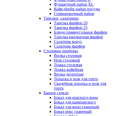
Фуршетный набор ХL
Кофе-брейк набор посуды
Сервировочный набор
Тарелки, салатники
Тарелка фарфор 20
Тарелка фарфор 25
Блюдо прямоугольное фарфор
Тарелка квадратная фарфор
Салатник конус
Салатник фарфор
Столовые приборы
Вилка столовая
Нож столовый
Ложка столовая
Ложка кофейная
Вилка десертная
Лопатка и нож для торта
Свадебная лопатка и нож для
торта
Барное стекло
Бокал для красного вина
Бокал для шампанского
Бокал для вина граненый
Бокал рокс граненый