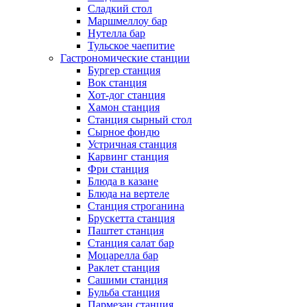
Сладкий стол
Маршмеллоу бар
Нутелла бар
Тульское чаепитие
Гастрономические станции
Бургер станция
Вок станция
Хот-дог станция
Хамон станция
Станция сырный стол
Сырное фондю
Устричная станция
Карвинг станция
Фри станция
Блюда в казане
Блюда на вертеле
Станция строганина
Брускетта станция
Паштет станция
Станция салат бар
Моцарелла бар
Раклет станция
Сашими станция
Бульба станция
Пармезан станция