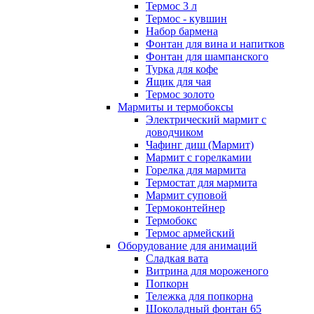
Термос 3 л
Термос - кувшин
Набор бармена
Фонтан для вина и напитков
Фонтан для шампанского
Турка для кофе
Ящик для чая
Термос золото
Мармиты и термобоксы
Электрический мармит с
доводчиком
Чафинг диш (Мармит)
Мармит с горелкамии
Горелка для мармита
Термостат для мармита
Мармит суповой
Термоконтейнер
Термобокс
Термос армейский
Оборудование для анимаций
Сладкая вата
Витрина для мороженого
Попкорн
Тележка для попкорна
Шоколадный фонтан 65