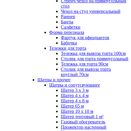
Стрейч чехол на прямоугольный
стол
Чехол на стул универсальный
Раннер
Банты
Салфетки
Форма персонала
Фартук для официантов
Бабочка
Тележки для торта
Тележка для вывоза торта 100см
Столик для торта прямоугольный
Тележка для торта 90см
Столик для вывоза торта
круглый 70см
Шатры и прочее
Шатры и сопутсвующиее
Шатер 3 х 3 м
Шатер 4 х 4 м
Шатер 4 х 8 м
Шатер 65 м
Шатер 10 х 10 м
Шатер тентовый 1 м²
Газовый обогреватель
Прожектор настенный