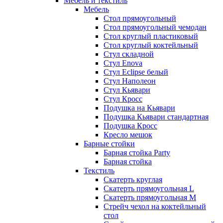
Мебель и текстиль
Мебель
Стол прямоугольный
Стол прямоугольный чемодан
Стол круглый пластиковый
Стол круглый коктейльный
Стул складной
Стул Enova
Стул Eclipse белый
Стул Наполеон
Стул Кьявари
Стул Кросс
Подушка на Кьявари
Подушка Кьявари стандартная
Подушка Кросс
Кресло мешок
Барные стойки
Барная стойка Party
Барная стойка
Текстиль
Скатерть круглая
Скатерть прямоугольная L
Скатерть прямоугольная M
Стрейч чехол на коктейльный
стол