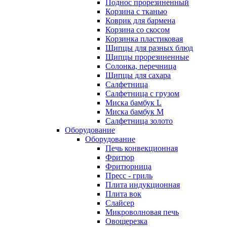
Поднос прорезиненный
Корзина с тканью
Коврик для бармена
Корзина со скосом
Корзинка пластиковая
Щипцы для разных блюд
Щипцы прорезиненные
Солонка, перечница
Щипцы для сахара
Салфетница
Салфетница с грузом
Миска бамбук L
Миска бамбук M
Салфетница золото
Оборудование
Оборудование
Печь конвекционная
Фритюр
Фритюрница
Пресс - гриль
Плита индукционная
Плита вок
Слайсер
Микроволновая печь
Овощерезка