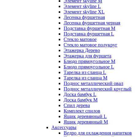
Элемент skyline M
Элемент skyline L
Элемент skyline XL
Лесенка фуршетная
Лесенка фуршетная черная
Подставка фуршетная M
Подставка фуршетная L
Стекло матовое
Стекло матовое полукруг
Этажерка Дерево
Этажерка для фуршета
Блюдо прямоугольное M
Блюдо прямоугольное L
Тарелка из сланца L
Тарелка из сланца M
Поднос металлический овал
Поднос металлический круглый
Доска бамбук L
Доска бамбук M
Спил дерева
Комплект спилов
Ящик деревянный L
Ящик деревянный M
Аксессуары
Ведро для охлаждения напитков