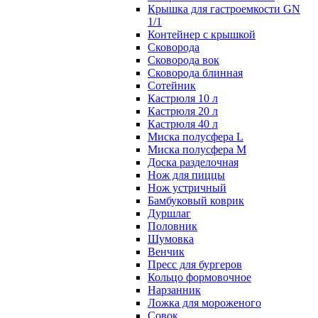
Крышка для гастроемкости GN
1/1
Контейнер с крышкой
Сковорода
Сковорода вок
Сковорода блинная
Сотейник
Кастрюля 10 л
Кастрюля 20 л
Кастрюля 40 л
Миска полусфера L
Миска полусфера M
Доска разделочная
Нож для пиццы
Нож устричный
Бамбуковый коврик
Дуршлаг
Половник
Шумовка
Венчик
Пресс для бургеров
Кольцо формовочное
Нарзанник
Ложка для мороженого
Совок