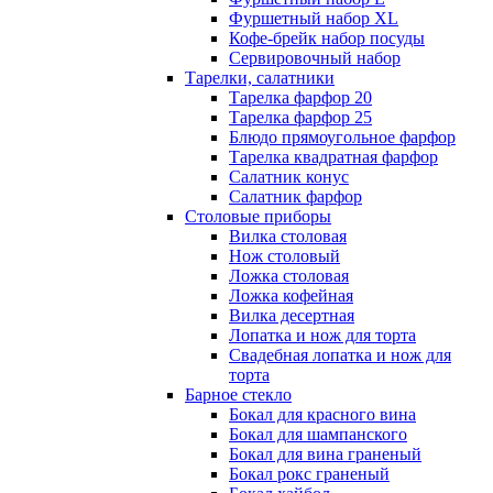
Фуршетный набор ХL
Кофе-брейк набор посуды
Сервировочный набор
Тарелки, салатники
Тарелка фарфор 20
Тарелка фарфор 25
Блюдо прямоугольное фарфор
Тарелка квадратная фарфор
Салатник конус
Салатник фарфор
Столовые приборы
Вилка столовая
Нож столовый
Ложка столовая
Ложка кофейная
Вилка десертная
Лопатка и нож для торта
Свадебная лопатка и нож для
торта
Барное стекло
Бокал для красного вина
Бокал для шампанского
Бокал для вина граненый
Бокал рокс граненый