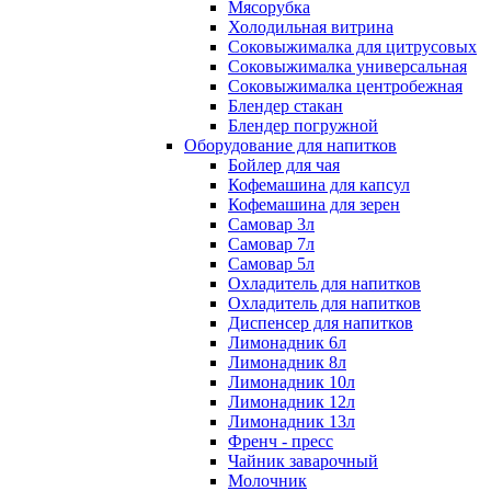
Мясорубка
Холодильная витрина
Соковыжималка для цитрусовых
Соковыжималка универсальная
Соковыжималка центробежная
Блендер стакан
Блендер погружной
Оборудование для напитков
Бойлер для чая
Кофемашина для капсул
Кофемашина для зерен
Самовар 3л
Самовар 7л
Самовар 5л
Охладитель для напитков
Охладитель для напитков
Диспенсер для напитков
Лимонадник 6л
Лимонадник 8л
Лимонадник 10л
Лимонадник 12л
Лимонадник 13л
Френч - пресс
Чайник заварочный
Молочник