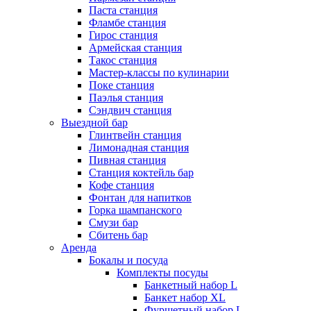
Паста станция
Фламбе станция
Гирос станция
Армейская станция
Такос станция
Мастер-классы по кулинарии
Поке станция
Паэлья станция
Сэндвич станция
Выездной бар
Глинтвейн станция
Лимонадная станция
Пивная станция
Станция коктейль бар
Кофе станция
Фонтан для напитков
Горка шампанского
Смузи бар
Сбитень бар
Аренда
Бокалы и посуда
Комплекты посуды
Банкетный набор L
Банкет набор XL
Фуршетный набор L