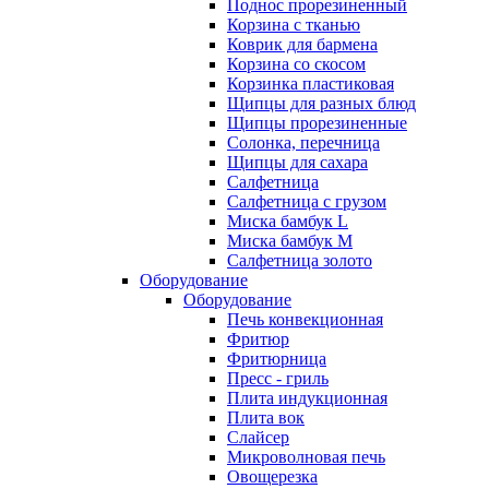
Поднос прорезиненный
Корзина с тканью
Коврик для бармена
Корзина со скосом
Корзинка пластиковая
Щипцы для разных блюд
Щипцы прорезиненные
Солонка, перечница
Щипцы для сахара
Салфетница
Салфетница с грузом
Миска бамбук L
Миска бамбук M
Салфетница золото
Оборудование
Оборудование
Печь конвекционная
Фритюр
Фритюрница
Пресс - гриль
Плита индукционная
Плита вок
Слайсер
Микроволновая печь
Овощерезка