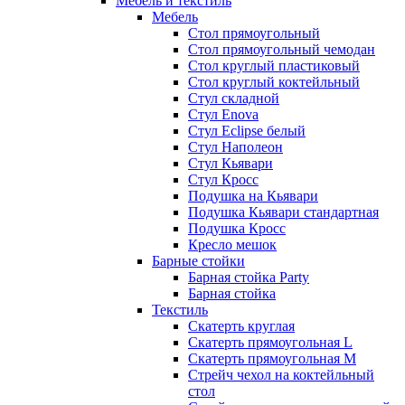
Мебель и текстиль
Мебель
Стол прямоугольный
Стол прямоугольный чемодан
Стол круглый пластиковый
Стол круглый коктейльный
Стул складной
Стул Enova
Стул Eclipse белый
Стул Наполеон
Стул Кьявари
Стул Кросс
Подушка на Кьявари
Подушка Кьявари стандартная
Подушка Кросс
Кресло мешок
Барные стойки
Барная стойка Party
Барная стойка
Текстиль
Скатерть круглая
Скатерть прямоугольная L
Скатерть прямоугольная M
Стрейч чехол на коктейльный
стол