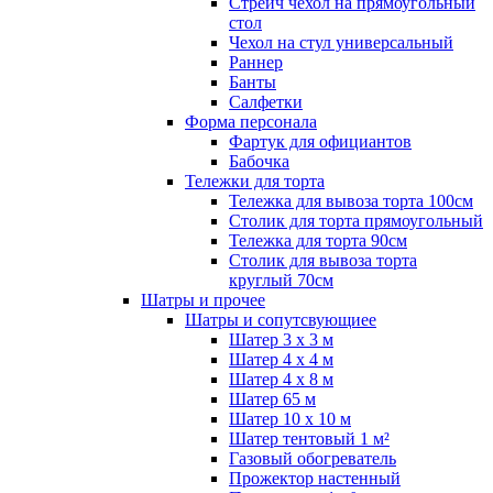
Стрейч чехол на прямоугольный
стол
Чехол на стул универсальный
Раннер
Банты
Салфетки
Форма персонала
Фартук для официантов
Бабочка
Тележки для торта
Тележка для вывоза торта 100см
Столик для торта прямоугольный
Тележка для торта 90см
Столик для вывоза торта
круглый 70см
Шатры и прочее
Шатры и сопутсвующиее
Шатер 3 х 3 м
Шатер 4 х 4 м
Шатер 4 х 8 м
Шатер 65 м
Шатер 10 х 10 м
Шатер тентовый 1 м²
Газовый обогреватель
Прожектор настенный