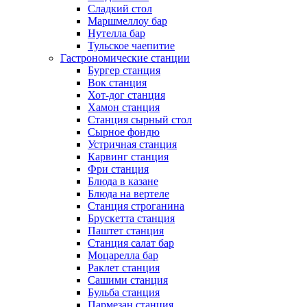
Сладкий стол
Маршмеллоу бар
Нутелла бар
Тульское чаепитие
Гастрономические станции
Бургер станция
Вок станция
Хот-дог станция
Хамон станция
Станция сырный стол
Сырное фондю
Устричная станция
Карвинг станция
Фри станция
Блюда в казане
Блюда на вертеле
Станция строганина
Брускетта станция
Паштет станция
Станция салат бар
Моцарелла бар
Раклет станция
Сашими станция
Бульба станция
Пармезан станция