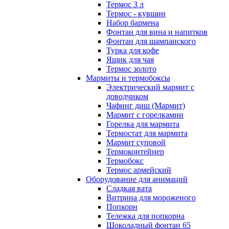
Термос 3 л
Термос - кувшин
Набор бармена
Фонтан для вина и напитков
Фонтан для шампанского
Турка для кофе
Ящик для чая
Термос золото
Мармиты и термобоксы
Электрический мармит с
доводчиком
Чафинг диш (Мармит)
Мармит с горелкамии
Горелка для мармита
Термостат для мармита
Мармит суповой
Термоконтейнер
Термобокс
Термос армейский
Оборудование для анимаций
Сладкая вата
Витрина для мороженого
Попкорн
Тележка для попкорна
Шоколадный фонтан 65