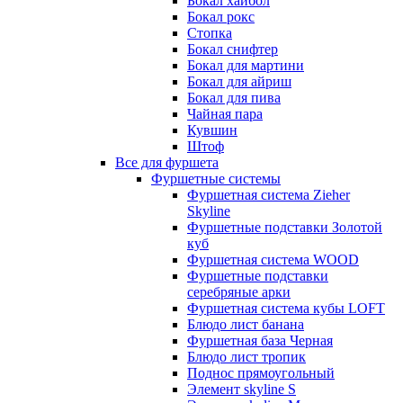
Бокал хайбол
Бокал рокс
Стопка
Бокал снифтер
Бокал для мартини
Бокал для айриш
Бокал для пива
Чайная пара
Кувшин
Штоф
Все для фуршета
Фуршетные системы
Фуршетная система Zieher
Skyline
Фуршетные подставки Золотой
куб
Фуршетная система WOOD
Фуршетные подставки
серебряные арки
Фуршетная система кубы LOFT
Блюдо лист банана
Фуршетная база Черная
Блюдо лист тропик
Поднос прямоугольный
Элемент skyline S