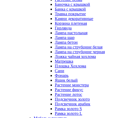
Баночка с крышкой
Банка с крышкой
Травка покрытие
Камни декоративные
Корзина плетеная
Гирлянда
Лампа настольная
Лампа шар
Лампа бетон
Лампа на струбцине белая
Лампа на струбцине черная
Ложка чайная хохлома
Матрешка
Плошка Хохлома
Сани
Фонарь
Ящик белый
Растение монстера
Растение фикус
Растение лотос
Подсвечник золото
Подсвечник арабик
Рамка золото S
Рамка золото L