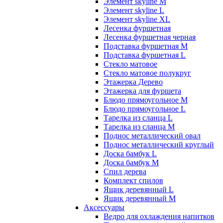
Элемент skyline M
Элемент skyline L
Элемент skyline XL
Лесенка фуршетная
Лесенка фуршетная черная
Подставка фуршетная M
Подставка фуршетная L
Стекло матовое
Стекло матовое полукруг
Этажерка Дерево
Этажерка для фуршета
Блюдо прямоугольное M
Блюдо прямоугольное L
Тарелка из сланца L
Тарелка из сланца M
Поднос металлический овал
Поднос металлический круглый
Доска бамбук L
Доска бамбук M
Спил дерева
Комплект спилов
Ящик деревянный L
Ящик деревянный M
Аксессуары
Ведро для охлаждения напитков