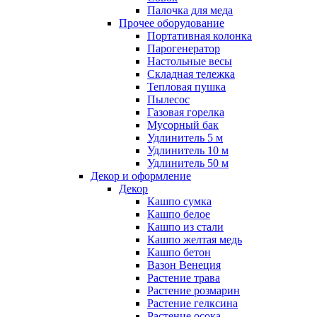
Палочка для меда
Прочее оборудование
Портативная колонка
Парогенератор
Настольные весы
Складная тележка
Тепловая пушка
Пылесос
Газовая горелка
Мусорный бак
Удлинитель 5 м
Удлинитель 10 м
Удлинитель 50 м
Декор и оформление
Декор
Кашпо сумка
Кашпо белое
Кашпо из стали
Кашпо желтая медь
Кашпо бетон
Вазон Венеция
Растение трава
Растение розмарин
Растение гелксина
Растение осока