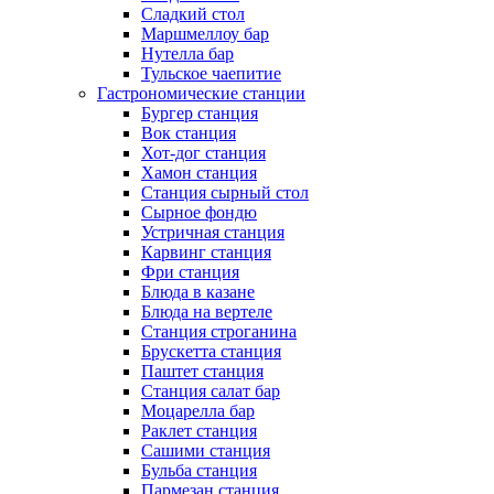
Сладкий стол
Маршмеллоу бар
Нутелла бар
Тульское чаепитие
Гастрономические станции
Бургер станция
Вок станция
Хот-дог станция
Хамон станция
Станция сырный стол
Сырное фондю
Устричная станция
Карвинг станция
Фри станция
Блюда в казане
Блюда на вертеле
Станция строганина
Брускетта станция
Паштет станция
Станция салат бар
Моцарелла бар
Раклет станция
Сашими станция
Бульба станция
Пармезан станция