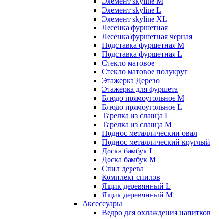
Элемент skyline M
Элемент skyline L
Элемент skyline XL
Лесенка фуршетная
Лесенка фуршетная черная
Подставка фуршетная M
Подставка фуршетная L
Стекло матовое
Стекло матовое полукруг
Этажерка Дерево
Этажерка для фуршета
Блюдо прямоугольное M
Блюдо прямоугольное L
Тарелка из сланца L
Тарелка из сланца M
Поднос металлический овал
Поднос металлический круглый
Доска бамбук L
Доска бамбук M
Спил дерева
Комплект спилов
Ящик деревянный L
Ящик деревянный M
Аксессуары
Ведро для охлаждения напитков