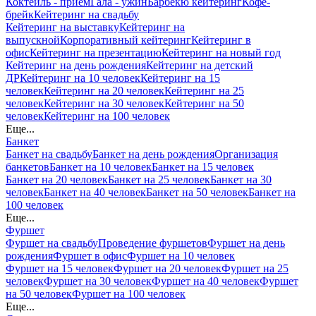
Коктейль - прием
Гала - ужин
Барбекю кейтеринг
Кофе-
брейк
Кейтеринг на свадьбу
Кейтеринг на выставку
Кейтеринг на
выпускной
Корпоративный кейтеринг
Кейтеринг в
офис
Кейтеринг на презентацию
Кейтеринг на новый год
Кейтеринг на день рождения
Кейтеринг на детский
ДР
Кейтеринг на 10 человек
Кейтеринг на 15
человек
Кейтеринг на 20 человек
Кейтеринг на 25
человек
Кейтеринг на 30 человек
Кейтеринг на 50
человек
Кейтеринг на 100 человек
Еще...
Банкет
Банкет на свадьбу
Банкет на день рождения
Организация
банкетов
Банкет на 10 человек
Банкет на 15 человек
Банкет на 20 человек
Банкет на 25 человек
Банкет на 30
человек
Банкет на 40 человек
Банкет на 50 человек
Банкет на
100 человек
Еще...
Фуршет
Фуршет на свадьбу
Проведение фуршетов
Фуршет на день
рождения
Фуршет в офис
Фуршет на 10 человек
Фуршет на 15 человек
Фуршет на 20 человек
Фуршет на 25
человек
Фуршет на 30 человек
Фуршет на 40 человек
Фуршет
на 50 человек
Фуршет на 100 человек
Еще...