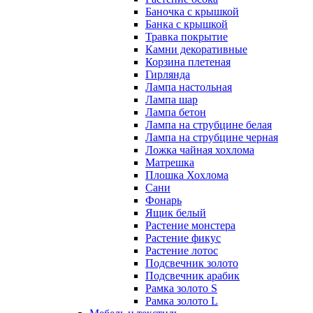
Баночка с крышкой
Банка с крышкой
Травка покрытие
Камни декоративные
Корзина плетеная
Гирлянда
Лампа настольная
Лампа шар
Лампа бетон
Лампа на струбцине белая
Лампа на струбцине черная
Ложка чайная хохлома
Матрешка
Плошка Хохлома
Сани
Фонарь
Ящик белый
Растение монстера
Растение фикус
Растение лотос
Подсвечник золото
Подсвечник арабик
Рамка золото S
Рамка золото L