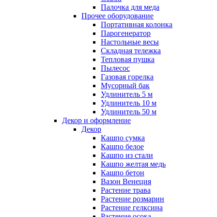
Палочка для меда
Прочее оборудование
Портативная колонка
Парогенератор
Настольные весы
Складная тележка
Тепловая пушка
Пылесос
Газовая горелка
Мусорный бак
Удлинитель 5 м
Удлинитель 10 м
Удлинитель 50 м
Декор и оформление
Декор
Кашпо сумка
Кашпо белое
Кашпо из стали
Кашпо желтая медь
Кашпо бетон
Вазон Венеция
Растение трава
Растение розмарин
Растение гелксина
Растение осока