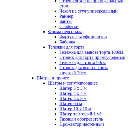
Стрейч чехол на прямоугольный
стол
Чехол на стул универсальный
Раннер
Банты
Салфетки
Форма персонала
Фартук для официантов
Бабочка
Тележки для торта
Тележка для вывоза торта 100см
Столик для торта прямоугольный
Тележка для торта 90см
Столик для вывоза торта
круглый 70см
Шатры и прочее
Шатры и сопутсвующиее
Шатер 3 х 3 м
Шатер 4 х 4 м
Шатер 4 х 8 м
Шатер 65 м
Шатер 10 х 10 м
Шатер тентовый 1 м²
Газовый обогреватель
Прожектор настенный