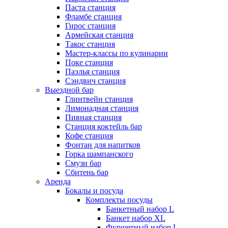
Паста станция
Фламбе станция
Гирос станция
Армейская станция
Такос станция
Мастер-классы по кулинарии
Поке станция
Паэлья станция
Сэндвич станция
Выездной бар
Глинтвейн станция
Лимонадная станция
Пивная станция
Станция коктейль бар
Кофе станция
Фонтан для напитков
Горка шампанского
Смузи бар
Сбитень бар
Аренда
Бокалы и посуда
Комплекты посуды
Банкетный набор L
Банкет набор XL
Фуршетный набор L