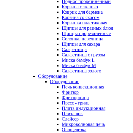
Поднос прорезиненный
Корзина с тканью
Коврик для бармена
Корзина со скосом
Корзинка пластиковая
Щипцы для разных блюд
Щипцы прорезиненные
Солонка, перечница
Щипцы для сахара
Салфетница
Салфетница с грузом
Миска бамбук L
Миска бамбук M
Салфетница золото
Оборудование
Оборудование
Печь конвекционная
Фритюр
Фритюрница
Пресс - гриль
Плита индукционная
Плита вок
Слайсер
Микроволновая печь
Овощерезка