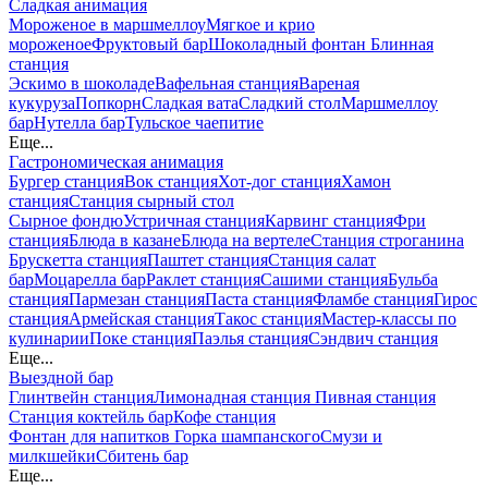
Сладкая анимация
Мороженое в маршмеллоу
Мягкое и крио
мороженое
Фруктовый бар
Шоколадный фонтан
Блинная
станция
Эскимо в шоколаде
Вафельная станция
Вареная
кукуруза
Попкорн
Сладкая вата
Сладкий стол
Маршмеллоу
бар
Нутелла бар
Тульское чаепитие
Еще...
Гастрономическая анимация
Бургер станция
Вок станция
Хот-дог станция
Хамон
станция
Станция сырный стол
Сырное фондю
Устричная станция
Карвинг станция
Фри
станция
Блюда в казане
Блюда на вертеле
Станция строганина
Брускетта станция
Паштет станция
Станция салат
бар
Моцарелла бар
Раклет станция
Сашими станция
Бульба
станция
Пармезан станция
Паста станция
Фламбе станция
Гирос
станция
Армейская станция
Такос станция
Мастер-классы по
кулинарии
Поке станция
Паэлья станция
Сэндвич станция
Еще...
Выездной бар
Глинтвейн станция
Лимонадная станция
Пивная станция
Станция коктейль бар
Кофе станция
Фонтан для напитков
Горка шампанского
Смузи и
милкшейки
Сбитень бар
Еще...