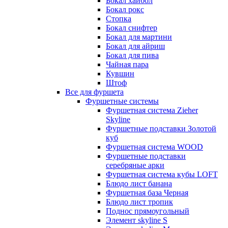
Бокал хайбол
Бокал рокс
Стопка
Бокал снифтер
Бокал для мартини
Бокал для айриш
Бокал для пива
Чайная пара
Кувшин
Штоф
Все для фуршета
Фуршетные системы
Фуршетная система Zieher
Skyline
Фуршетные подставки Золотой
куб
Фуршетная система WOOD
Фуршетные подставки
серебряные арки
Фуршетная система кубы LOFT
Блюдо лист банана
Фуршетная база Черная
Блюдо лист тропик
Поднос прямоугольный
Элемент skyline S