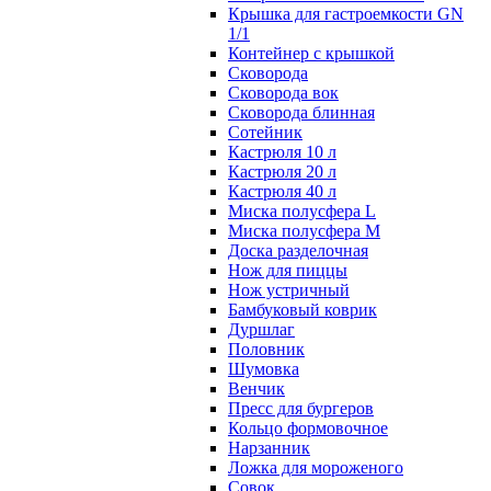
Крышка для гастроемкости GN
1/1
Контейнер с крышкой
Сковорода
Сковорода вок
Сковорода блинная
Сотейник
Кастрюля 10 л
Кастрюля 20 л
Кастрюля 40 л
Миска полусфера L
Миска полусфера M
Доска разделочная
Нож для пиццы
Нож устричный
Бамбуковый коврик
Дуршлаг
Половник
Шумовка
Венчик
Пресс для бургеров
Кольцо формовочное
Нарзанник
Ложка для мороженого
Совок