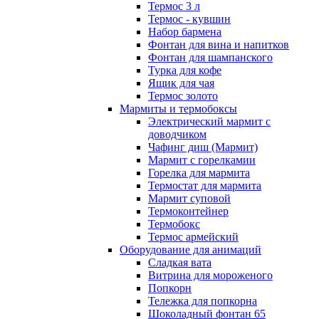
Термос 3 л
Термос - кувшин
Набор бармена
Фонтан для вина и напитков
Фонтан для шампанского
Турка для кофе
Ящик для чая
Термос золото
Мармиты и термобоксы
Электрический мармит с
доводчиком
Чафинг диш (Мармит)
Мармит с горелкамии
Горелка для мармита
Термостат для мармита
Мармит суповой
Термоконтейнер
Термобокс
Термос армейский
Оборудование для анимаций
Сладкая вата
Витрина для мороженого
Попкорн
Тележка для попкорна
Шоколадный фонтан 65