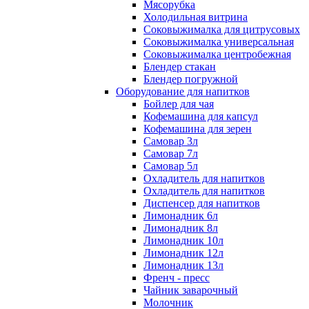
Мясорубка
Холодильная витрина
Соковыжималка для цитрусовых
Соковыжималка универсальная
Соковыжималка центробежная
Блендер стакан
Блендер погружной
Оборудование для напитков
Бойлер для чая
Кофемашина для капсул
Кофемашина для зерен
Самовар 3л
Самовар 7л
Самовар 5л
Охладитель для напитков
Охладитель для напитков
Диспенсер для напитков
Лимонадник 6л
Лимонадник 8л
Лимонадник 10л
Лимонадник 12л
Лимонадник 13л
Френч - пресс
Чайник заварочный
Молочник