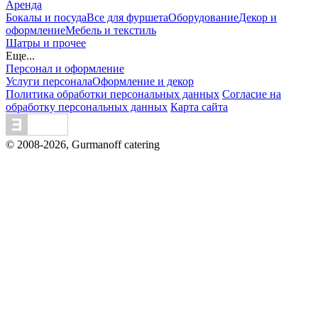
Аренда
Бокалы и посуда
Все для фуршета
Оборудование
Декор и
оформление
Мебель и текстиль
Шатры и прочее
Еще...
Персонал и оформление
Услуги персонала
Оформление и декор
Политика обработки персональных данных
Согласие на
обработку персональных данных
Карта сайта
© 2008-2026, Gurmanoff catering
Вся информация на сайте - собственность владельцев
сайта. Публикация информации с сайта gurmanoff.ru без
разрешения запрещена. Все права защищены. Любая
информация, предоставленная на данном сайте, носит
исключительно информационный характер и ни при
каких условиях не является публичной офертой,
предоставляемой положениями статьи 437 ГК РФ.
Отправляя сведения через любую электронную форму на
этом сайте, Вы даете согласие на обработку ваших
персональных данных.