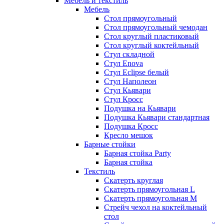
Мебель и текстиль
Мебель
Стол прямоугольный
Стол прямоугольный чемодан
Стол круглый пластиковый
Стол круглый коктейльный
Стул складной
Стул Enova
Стул Eclipse белый
Стул Наполеон
Стул Кьявари
Стул Кросс
Подушка на Кьявари
Подушка Кьявари стандартная
Подушка Кросс
Кресло мешок
Барные стойки
Барная стойка Party
Барная стойка
Текстиль
Скатерть круглая
Скатерть прямоугольная L
Скатерть прямоугольная M
Стрейч чехол на коктейльный
стол