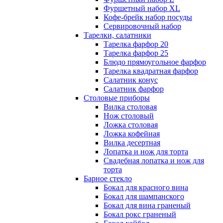
Фуршетный набор ХL
Кофе-брейк набор посуды
Сервировочный набор
Тарелки, салатники
Тарелка фарфор 20
Тарелка фарфор 25
Блюдо прямоугольное фарфор
Тарелка квадратная фарфор
Салатник конус
Салатник фарфор
Столовые приборы
Вилка столовая
Нож столовый
Ложка столовая
Ложка кофейная
Вилка десертная
Лопатка и нож для торта
Свадебная лопатка и нож для
торта
Барное стекло
Бокал для красного вина
Бокал для шампанского
Бокал для вина граненый
Бокал рокс граненый