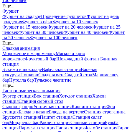
100 человек
Еще...
Фуршет
Фуршет на свадьбу
Проведение фуршетов
Фуршет на день
рождения
Фуршет в офис
Фуршет на 10 человек
Фуршет на 15 человек
Фуршет на 20 человек
Фуршет на 25
человек
Фуршет на 30 человек
Фуршет на 40 человек
Фуршет
на 50 человек
Фуршет на 100 человек
Еще...
Сладкая анимация
Мороженое в маршмеллоу
Мягкое и крио
мороженое
Фруктовый бар
Шоколадный фонтан
Блинная
станция
Эскимо в шоколаде
Вафельная станция
Вареная
кукуруза
Попкорн
Сладкая вата
Сладкий стол
Маршмеллоу
бар
Нутелла бар
Тульское чаепитие
Еще...
Гастрономическая анимация
Бургер станция
Вок станция
Хот-дог станция
Хамон
станция
Станция сырный стол
Сырное фондю
Устричная станция
Карвинг станция
Фри
станция
Блюда в казане
Блюда на вертеле
Станция строганина
Брускетта станция
Паштет станция
Станция салат
бар
Моцарелла бар
Раклет станция
Сашими станция
Бульба
станция
Пармезан станция
Паста станция
Фламбе станция
Гирос