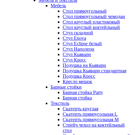
Мебель и текстиль
Мебель
Стол прямоугольный
Стол прямоугольный чемодан
Стол круглый пластиковый
Стол круглый коктейльный
Стул складной
Стул Enova
Стул Eclipse белый
Стул Наполеон
Стул Кьявари
Стул Кросс
Подушка на Кьявари
Подушка Кьявари стандартная
Подушка Кросс
Кресло мешок
Барные стойки
Барная стойка Party
Барная стойка
Текстиль
Скатерть круглая
Скатерть прямоугольная L
Скатерть прямоугольная M
Стрейч чехол на коктейльный
стол