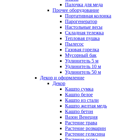
Палочка для меда
Прочее оборудование
Портативная колонка
Парогенератор
Настольные весы
Складная тележка
Тепловая пушка
Пылесос
Газовая горелка
Мусорный бак
Удлинитель 5 м
Удлинитель 10 м
Удлинитель 50 м
Декор и оформление
Декор
Кашпо сумка
Кашпо белое
Кашпо из стали
Кашпо желтая медь
Кашпо бетон
Вазон Венеция
Растение трава
Растение розмарин
Растение гелксина
Растение осока