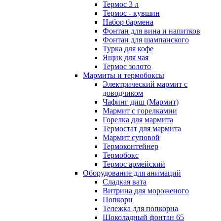
Термос 3 л
Термос - кувшин
Набор бармена
Фонтан для вина и напитков
Фонтан для шампанского
Турка для кофе
Ящик для чая
Термос золото
Мармиты и термобоксы
Электрический мармит с
доводчиком
Чафинг диш (Мармит)
Мармит с горелкамии
Горелка для мармита
Термостат для мармита
Мармит суповой
Термоконтейнер
Термобокс
Термос армейский
Оборудование для анимаций
Сладкая вата
Витрина для мороженого
Попкорн
Тележка для попкорна
Шоколадный фонтан 65