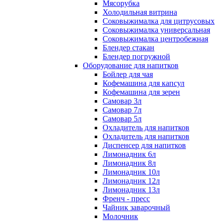
Мясорубка
Холодильная витрина
Соковыжималка для цитрусовых
Соковыжималка универсальная
Соковыжималка центробежная
Блендер стакан
Блендер погружной
Оборудование для напитков
Бойлер для чая
Кофемашина для капсул
Кофемашина для зерен
Самовар 3л
Самовар 7л
Самовар 5л
Охладитель для напитков
Охладитель для напитков
Диспенсер для напитков
Лимонадник 6л
Лимонадник 8л
Лимонадник 10л
Лимонадник 12л
Лимонадник 13л
Френч - пресс
Чайник заварочный
Молочник