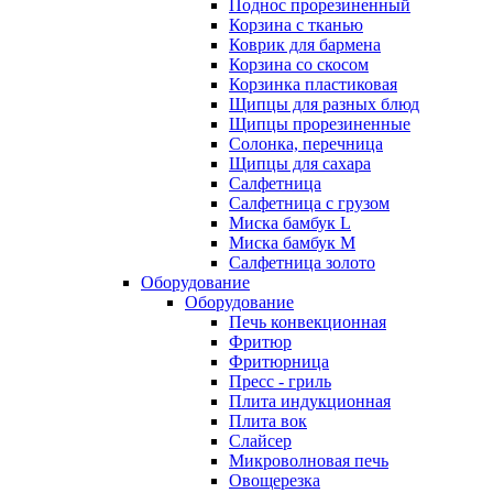
Поднос прорезиненный
Корзина с тканью
Коврик для бармена
Корзина со скосом
Корзинка пластиковая
Щипцы для разных блюд
Щипцы прорезиненные
Солонка, перечница
Щипцы для сахара
Салфетница
Салфетница с грузом
Миска бамбук L
Миска бамбук M
Салфетница золото
Оборудование
Оборудование
Печь конвекционная
Фритюр
Фритюрница
Пресс - гриль
Плита индукционная
Плита вок
Слайсер
Микроволновая печь
Овощерезка