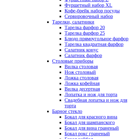
Фуршетный набор ХL
Кофе-брейк набор посуды
Сервировочный набор
Тарелки, салатники
Тарелка фарфор 20
Тарелка фарфор 25
Блюдо прямоугольное фарфор
Тарелка квадратная фарфор
Салатник конус
Салатник фарфор
Столовые приборы
Вилка столовая
Нож столовый
Ложка столовая
Ложка кофейная
Вилка десертная
Лопатка и нож для торта
Свадебная лопатка и нож для
торта
Барное стекло
Бокал для красного вина
Бокал для шампанского
Бокал для вина граненый
Бокал рокс граненый