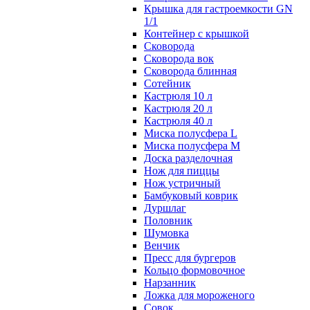
Крышка для гастроемкости GN
1/1
Контейнер с крышкой
Сковорода
Сковорода вок
Сковорода блинная
Сотейник
Кастрюля 10 л
Кастрюля 20 л
Кастрюля 40 л
Миска полусфера L
Миска полусфера M
Доска разделочная
Нож для пиццы
Нож устричный
Бамбуковый коврик
Дуршлаг
Половник
Шумовка
Венчик
Пресс для бургеров
Кольцо формовочное
Нарзанник
Ложка для мороженого
Совок