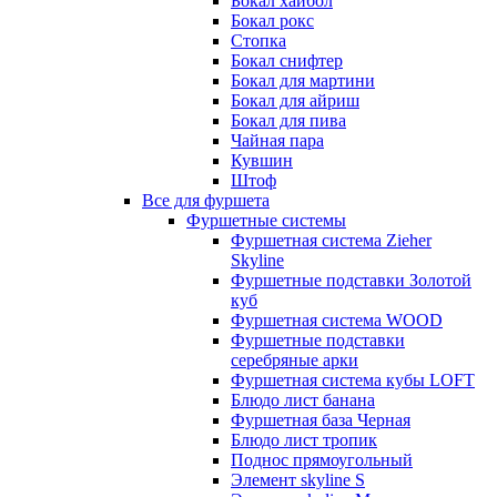
Бокал хайбол
Бокал рокс
Стопка
Бокал снифтер
Бокал для мартини
Бокал для айриш
Бокал для пива
Чайная пара
Кувшин
Штоф
Все для фуршета
Фуршетные системы
Фуршетная система Zieher
Skyline
Фуршетные подставки Золотой
куб
Фуршетная система WOOD
Фуршетные подставки
серебряные арки
Фуршетная система кубы LOFT
Блюдо лист банана
Фуршетная база Черная
Блюдо лист тропик
Поднос прямоугольный
Элемент skyline S