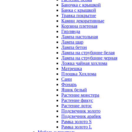
Баночка с крышкой
Банка с крышкой
Травка покрытие
Камни декоративные
Корзина плетеная
Гирлянда
Лампа настольная
Лампа шар
Лампа бетон
Лампа на струбцине белая
Лампа на струбцине черная
Ложка чайная хохлома
Матрешка
Плошка Хохлома
Сани
Фонарь
Ящик белый
Растение монстера
Растение фикус
Растение лотос
Подсвечник золото
Подсвечник арабик
Рамка золото S
Рамка золото L