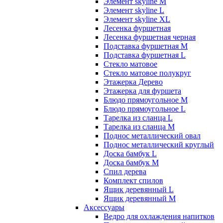
Элемент skyline M
Элемент skyline L
Элемент skyline XL
Лесенка фуршетная
Лесенка фуршетная черная
Подставка фуршетная M
Подставка фуршетная L
Стекло матовое
Стекло матовое полукруг
Этажерка Дерево
Этажерка для фуршета
Блюдо прямоугольное M
Блюдо прямоугольное L
Тарелка из сланца L
Тарелка из сланца M
Поднос металлический овал
Поднос металлический круглый
Доска бамбук L
Доска бамбук M
Спил дерева
Комплект спилов
Ящик деревянный L
Ящик деревянный M
Аксессуары
Ведро для охлаждения напитков