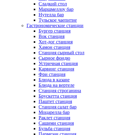
Сладкий стол
Маршмеллоу бар
Нутелла бар
Тульское чаепитие
Гастрономические станции
Бургер станция
Вок станция
Хот-дог станция
Хамон станция
Станция сырный стол
Сырное фондю
Устричная станция
Карвинг станция
Фри станция
Блюда в казане
Блюда на вертеле
Станция строганина
Брускетта станция
Паштет станция
Станция салат бар
Моцарелла бар
Раклет станция
Сашими станция
Бульба станция
Пармезан станция