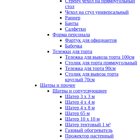
Стрейч чехол на прямоугольный
стол
Чехол на стул универсальный
Раннер
Банты
Салфетки
Форма персонала
Фартук для официантов
Бабочка
Тележки для торта
Тележка для вывоза торта 100см
Столик для торта прямоугольный
Тележка для торта 90см
Столик для вывоза торта
круглый 70см
Шатры и прочее
Шатры и сопутсвующиее
Шатер 3 х 3 м
Шатер 4 х 4 м
Шатер 4 х 8 м
Шатер 65 м
Шатер 10 х 10 м
Шатер тентовый 1 м²
Газовый обогреватель
Прожектор настенный