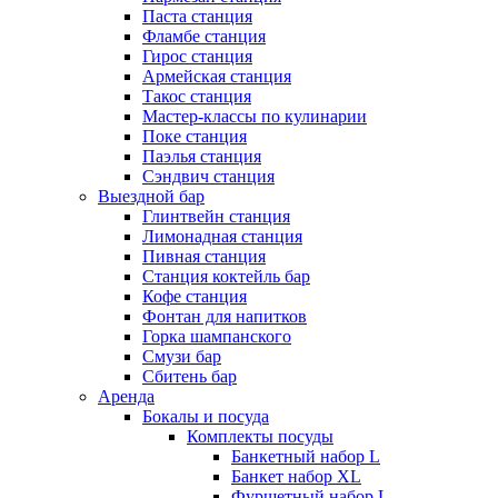
Паста станция
Фламбе станция
Гирос станция
Армейская станция
Такос станция
Мастер-классы по кулинарии
Поке станция
Паэлья станция
Сэндвич станция
Выездной бар
Глинтвейн станция
Лимонадная станция
Пивная станция
Станция коктейль бар
Кофе станция
Фонтан для напитков
Горка шампанского
Смузи бар
Сбитень бар
Аренда
Бокалы и посуда
Комплекты посуды
Банкетный набор L
Банкет набор XL
Фуршетный набор L