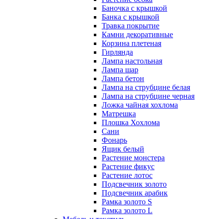
Баночка с крышкой
Банка с крышкой
Травка покрытие
Камни декоративные
Корзина плетеная
Гирлянда
Лампа настольная
Лампа шар
Лампа бетон
Лампа на струбцине белая
Лампа на струбцине черная
Ложка чайная хохлома
Матрешка
Плошка Хохлома
Сани
Фонарь
Ящик белый
Растение монстера
Растение фикус
Растение лотос
Подсвечник золото
Подсвечник арабик
Рамка золото S
Рамка золото L