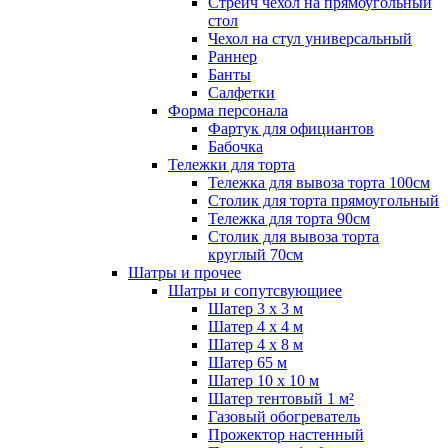
Стрейч чехол на прямоугольный
стол
Чехол на стул универсальный
Раннер
Банты
Салфетки
Форма персонала
Фартук для официантов
Бабочка
Тележки для торта
Тележка для вывоза торта 100см
Столик для торта прямоугольный
Тележка для торта 90см
Столик для вывоза торта
круглый 70см
Шатры и прочее
Шатры и сопутсвующиее
Шатер 3 х 3 м
Шатер 4 х 4 м
Шатер 4 х 8 м
Шатер 65 м
Шатер 10 х 10 м
Шатер тентовый 1 м²
Газовый обогреватель
Прожектор настенный