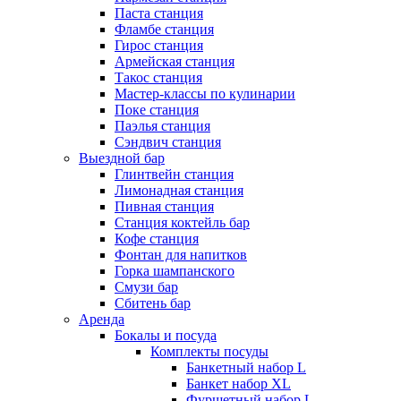
Паста станция
Фламбе станция
Гирос станция
Армейская станция
Такос станция
Мастер-классы по кулинарии
Поке станция
Паэлья станция
Сэндвич станция
Выездной бар
Глинтвейн станция
Лимонадная станция
Пивная станция
Станция коктейль бар
Кофе станция
Фонтан для напитков
Горка шампанского
Смузи бар
Сбитень бар
Аренда
Бокалы и посуда
Комплекты посуды
Банкетный набор L
Банкет набор XL
Фуршетный набор L