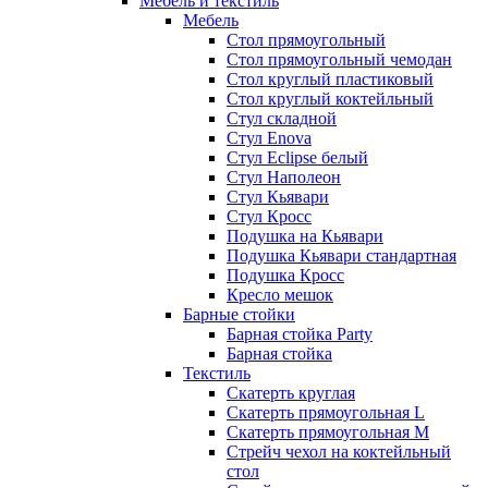
Мебель и текстиль
Мебель
Стол прямоугольный
Стол прямоугольный чемодан
Стол круглый пластиковый
Стол круглый коктейльный
Стул складной
Стул Enova
Стул Eclipse белый
Стул Наполеон
Стул Кьявари
Стул Кросс
Подушка на Кьявари
Подушка Кьявари стандартная
Подушка Кросс
Кресло мешок
Барные стойки
Барная стойка Party
Барная стойка
Текстиль
Скатерть круглая
Скатерть прямоугольная L
Скатерть прямоугольная M
Стрейч чехол на коктейльный
стол