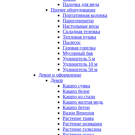
Палочка для меда
Прочее оборудование
Портативная колонка
Парогенератор
Настольные весы
Складная тележка
Тепловая пушка
Пылесос
Газовая горелка
Мусорный бак
Удлинитель 5 м
Удлинитель 10 м
Удлинитель 50 м
Декор и оформление
Декор
Кашпо сумка
Кашпо белое
Кашпо из стали
Кашпо желтая медь
Кашпо бетон
Вазон Венеция
Растение трава
Растение розмарин
Растение гелксина
Растение осока