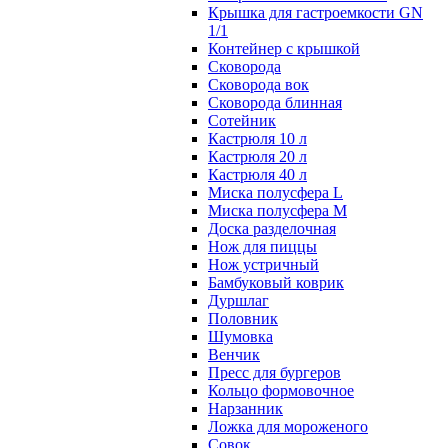
Крышка для гастроемкости GN
1/1
Контейнер с крышкой
Сковорода
Сковорода вок
Сковорода блинная
Сотейник
Кастрюля 10 л
Кастрюля 20 л
Кастрюля 40 л
Миска полусфера L
Миска полусфера M
Доска разделочная
Нож для пиццы
Нож устричный
Бамбуковый коврик
Дуршлаг
Половник
Шумовка
Венчик
Пресс для бургеров
Кольцо формовочное
Нарзанник
Ложка для мороженого
Совок