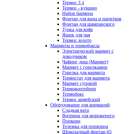
Термос 3 л
Термос - кувшин
Набор бармена
Фонтан для вина и напитков
Фонтан для шампанского
Турка для кофе
Ящик для чая
Термос золото
Мармиты и термобоксы
Электрический мармит с
доводчиком
Чафинг диш (Мармит)
Мармит с горелкамии
Горелка для мармита
Термостат для мармита
Мармит суповой
Термоконтейнер
Термобокс
Термос армейский
Оборудование для анимаций
Сладкая вата
Витрина для мороженого
Попкорн
Тележка для попкорна
Шоколадный фонтан 65