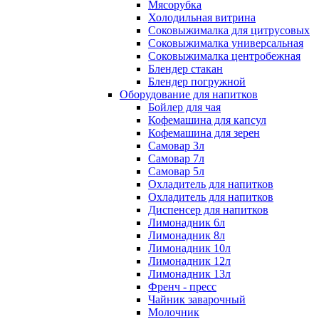
Мясорубка
Холодильная витрина
Соковыжималка для цитрусовых
Соковыжималка универсальная
Соковыжималка центробежная
Блендер стакан
Блендер погружной
Оборудование для напитков
Бойлер для чая
Кофемашина для капсул
Кофемашина для зерен
Самовар 3л
Самовар 7л
Самовар 5л
Охладитель для напитков
Охладитель для напитков
Диспенсер для напитков
Лимонадник 6л
Лимонадник 8л
Лимонадник 10л
Лимонадник 12л
Лимонадник 13л
Френч - пресс
Чайник заварочный
Молочник