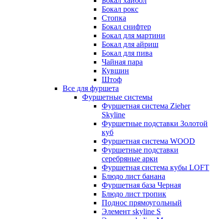
Бокал хайбол
Бокал рокс
Стопка
Бокал снифтер
Бокал для мартини
Бокал для айриш
Бокал для пива
Чайная пара
Кувшин
Штоф
Все для фуршета
Фуршетные системы
Фуршетная система Zieher
Skyline
Фуршетные подставки Золотой
куб
Фуршетная система WOOD
Фуршетные подставки
серебряные арки
Фуршетная система кубы LOFT
Блюдо лист банана
Фуршетная база Черная
Блюдо лист тропик
Поднос прямоугольный
Элемент skyline S