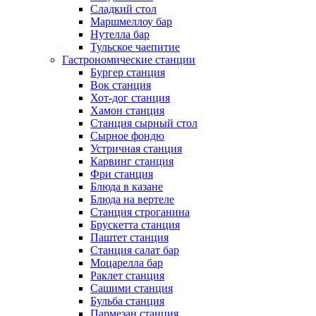
Сладкий стол
Маршмеллоу бар
Нутелла бар
Тульское чаепитие
Гастрономические станции
Бургер станция
Вок станция
Хот-дог станция
Хамон станция
Станция сырный стол
Сырное фондю
Устричная станция
Карвинг станция
Фри станция
Блюда в казане
Блюда на вертеле
Станция строганина
Брускетта станция
Паштет станция
Станция салат бар
Моцарелла бар
Раклет станция
Сашими станция
Бульба станция
Пармезан станция