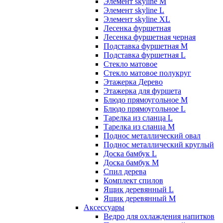
Элемент skyline M
Элемент skyline L
Элемент skyline XL
Лесенка фуршетная
Лесенка фуршетная черная
Подставка фуршетная M
Подставка фуршетная L
Стекло матовое
Стекло матовое полукруг
Этажерка Дерево
Этажерка для фуршета
Блюдо прямоугольное M
Блюдо прямоугольное L
Тарелка из сланца L
Тарелка из сланца M
Поднос металлический овал
Поднос металлический круглый
Доска бамбук L
Доска бамбук M
Спил дерева
Комплект спилов
Ящик деревянный L
Ящик деревянный M
Аксессуары
Ведро для охлаждения напитков