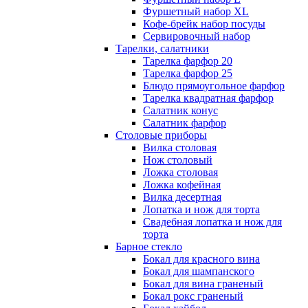
Фуршетный набор ХL
Кофе-брейк набор посуды
Сервировочный набор
Тарелки, салатники
Тарелка фарфор 20
Тарелка фарфор 25
Блюдо прямоугольное фарфор
Тарелка квадратная фарфор
Салатник конус
Салатник фарфор
Столовые приборы
Вилка столовая
Нож столовый
Ложка столовая
Ложка кофейная
Вилка десертная
Лопатка и нож для торта
Свадебная лопатка и нож для
торта
Барное стекло
Бокал для красного вина
Бокал для шампанского
Бокал для вина граненый
Бокал рокс граненый