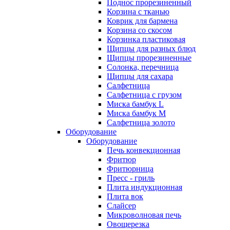
Поднос прорезиненный
Корзина с тканью
Коврик для бармена
Корзина со скосом
Корзинка пластиковая
Щипцы для разных блюд
Щипцы прорезиненные
Солонка, перечница
Щипцы для сахара
Салфетница
Салфетница с грузом
Миска бамбук L
Миска бамбук M
Салфетница золото
Оборудование
Оборудование
Печь конвекционная
Фритюр
Фритюрница
Пресс - гриль
Плита индукционная
Плита вок
Слайсер
Микроволновая печь
Овощерезка