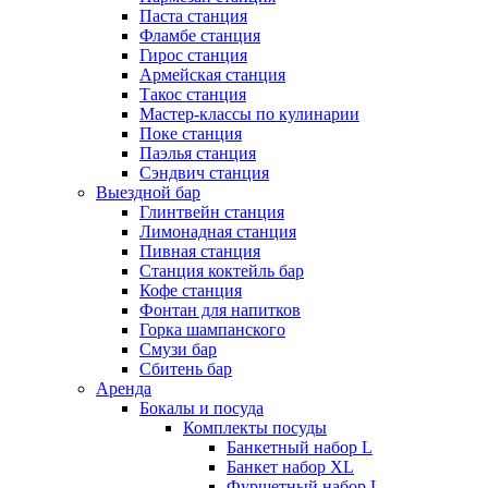
Паста станция
Фламбе станция
Гирос станция
Армейская станция
Такос станция
Мастер-классы по кулинарии
Поке станция
Паэлья станция
Сэндвич станция
Выездной бар
Глинтвейн станция
Лимонадная станция
Пивная станция
Станция коктейль бар
Кофе станция
Фонтан для напитков
Горка шампанского
Смузи бар
Сбитень бар
Аренда
Бокалы и посуда
Комплекты посуды
Банкетный набор L
Банкет набор XL
Фуршетный набор L