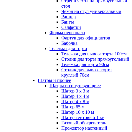
Стрейч чехол на прямоугольный
стол
Чехол на стул универсальный
Раннер
Банты
Салфетки
Форма персонала
Фартук для официантов
Бабочка
Тележки для торта
Тележка для вывоза торта 100см
Столик для торта прямоугольный
Тележка для торта 90см
Столик для вывоза торта
круглый 70см
Шатры и прочее
Шатры и сопутсвующиее
Шатер 3 х 3 м
Шатер 4 х 4 м
Шатер 4 х 8 м
Шатер 65 м
Шатер 10 х 10 м
Шатер тентовый 1 м²
Газовый обогреватель
Прожектор настенный