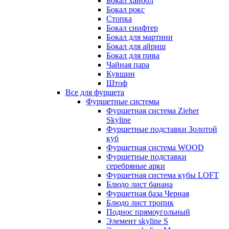
Бокал хайбол
Бокал рокс
Стопка
Бокал снифтер
Бокал для мартини
Бокал для айриш
Бокал для пива
Чайная пара
Кувшин
Штоф
Все для фуршета
Фуршетные системы
Фуршетная система Zieher
Skyline
Фуршетные подставки Золотой
куб
Фуршетная система WOOD
Фуршетные подставки
серебряные арки
Фуршетная система кубы LOFT
Блюдо лист банана
Фуршетная база Черная
Блюдо лист тропик
Поднос прямоугольный
Элемент skyline S