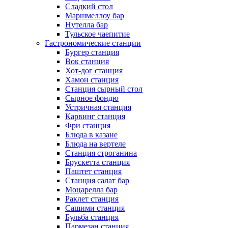
Сладкий стол
Маршмеллоу бар
Нутелла бар
Тульское чаепитие
Гастрономические станции
Бургер станция
Вок станция
Хот-дог станция
Хамон станция
Станция сырный стол
Сырное фондю
Устричная станция
Карвинг станция
Фри станция
Блюда в казане
Блюда на вертеле
Станция строганина
Брускетта станция
Паштет станция
Станция салат бар
Моцарелла бар
Раклет станция
Сашими станция
Бульба станция
Пармезан станция