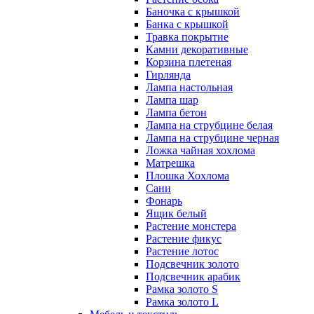
Баночка с крышкой
Банка с крышкой
Травка покрытие
Камни декоративные
Корзина плетеная
Гирлянда
Лампа настольная
Лампа шар
Лампа бетон
Лампа на струбцине белая
Лампа на струбцине черная
Ложка чайная хохлома
Матрешка
Плошка Хохлома
Сани
Фонарь
Ящик белый
Растение монстера
Растение фикус
Растение лотос
Подсвечник золото
Подсвечник арабик
Рамка золото S
Рамка золото L