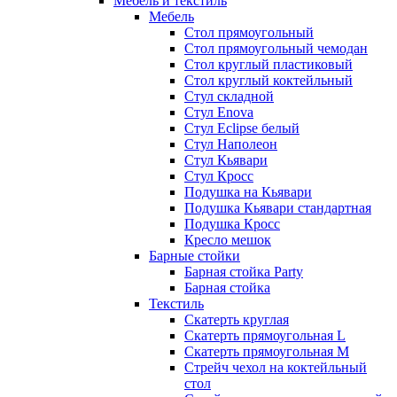
Мебель и текстиль
Мебель
Стол прямоугольный
Стол прямоугольный чемодан
Стол круглый пластиковый
Стол круглый коктейльный
Стул складной
Стул Enova
Стул Eclipse белый
Стул Наполеон
Стул Кьявари
Стул Кросс
Подушка на Кьявари
Подушка Кьявари стандартная
Подушка Кросс
Кресло мешок
Барные стойки
Барная стойка Party
Барная стойка
Текстиль
Скатерть круглая
Скатерть прямоугольная L
Скатерть прямоугольная M
Стрейч чехол на коктейльный
стол