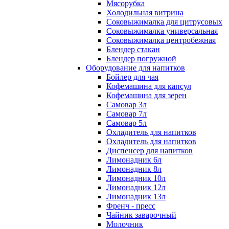
Мясорубка
Холодильная витрина
Соковыжималка для цитрусовых
Соковыжималка универсальная
Соковыжималка центробежная
Блендер стакан
Блендер погружной
Оборудование для напитков
Бойлер для чая
Кофемашина для капсул
Кофемашина для зерен
Самовар 3л
Самовар 7л
Самовар 5л
Охладитель для напитков
Охладитель для напитков
Диспенсер для напитков
Лимонадник 6л
Лимонадник 8л
Лимонадник 10л
Лимонадник 12л
Лимонадник 13л
Френч - пресс
Чайник заварочный
Молочник