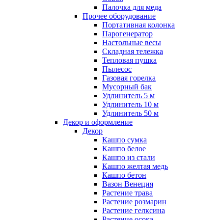
Палочка для меда
Прочее оборудование
Портативная колонка
Парогенератор
Настольные весы
Складная тележка
Тепловая пушка
Пылесос
Газовая горелка
Мусорный бак
Удлинитель 5 м
Удлинитель 10 м
Удлинитель 50 м
Декор и оформление
Декор
Кашпо сумка
Кашпо белое
Кашпо из стали
Кашпо желтая медь
Кашпо бетон
Вазон Венеция
Растение трава
Растение розмарин
Растение гелксина
Растение осока