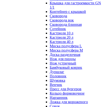
Крышка для гастроемкости GN
1/1
Контейнер с крышкой
Сковорода
Сковорода вок
Сковорода блинная
Сотейник
Кастрюля 10 л
Кастрюля 20 л
Кастрюля 40 л
Миска полусфера L
Миска полусфера M
Доска разделочная
Нож для пиццы
Нож устричный
Бамбуковый коврик
Дуршлаг
Половник
Шумовка
Венчик
Пресс для бургеров
Кольцо формовочное
Нарзанник
Ложка для мороженого
Совок