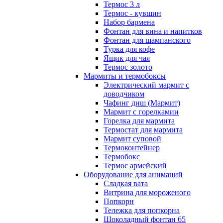
Термос 3 л
Термос - кувшин
Набор бармена
Фонтан для вина и напитков
Фонтан для шампанского
Турка для кофе
Ящик для чая
Термос золото
Мармиты и термобоксы
Электрический мармит с
доводчиком
Чафинг диш (Мармит)
Мармит с горелкамии
Горелка для мармита
Термостат для мармита
Мармит суповой
Термоконтейнер
Термобокс
Термос армейский
Оборудование для анимаций
Сладкая вата
Витрина для мороженого
Попкорн
Тележка для попкорна
Шоколадный фонтан 65