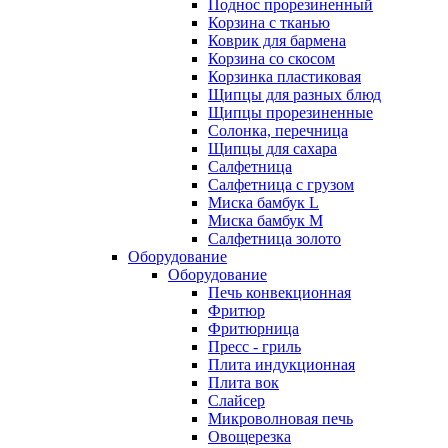
Поднос прорезиненный
Корзина с тканью
Коврик для бармена
Корзина со скосом
Корзинка пластиковая
Щипцы для разных блюд
Щипцы прорезиненные
Солонка, перечница
Щипцы для сахара
Салфетница
Салфетница с грузом
Миска бамбук L
Миска бамбук M
Салфетница золото
Оборудование
Оборудование
Печь конвекционная
Фритюр
Фритюрница
Пресс - гриль
Плита индукционная
Плита вок
Слайсер
Микроволновая печь
Овощерезка