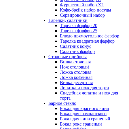
Фуршетный набор ХL
Кофе-брейк набор посуды
Сервировочный набор
Тарелки, салатники
Тарелка фарфор 20
Тарелка фарфор 25
Блюдо прямоугольное фарфор
Тарелка квадратная фарфор
Салатник конус
Салатник фарфор
Столовые приборы
Вилка столовая
Нож столовый
Ложка столовая
Ложка кофейная
Вилка десертная
Лопатка и нож для торта
Свадебная лопатка и нож для
торта
Барное стекло
Бокал для красного вина
Бокал для шампанского
Бокал для вина граненый
Бокал рокс граненый