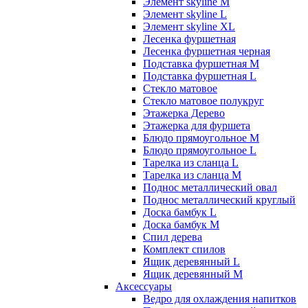
Элемент skyline M
Элемент skyline L
Элемент skyline XL
Лесенка фуршетная
Лесенка фуршетная черная
Подставка фуршетная M
Подставка фуршетная L
Стекло матовое
Стекло матовое полукруг
Этажерка Дерево
Этажерка для фуршета
Блюдо прямоугольное M
Блюдо прямоугольное L
Тарелка из сланца L
Тарелка из сланца M
Поднос металлический овал
Поднос металлический круглый
Доска бамбук L
Доска бамбук M
Спил дерева
Комплект спилов
Ящик деревянный L
Ящик деревянный M
Аксессуары
Ведро для охлаждения напитков