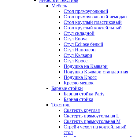
Мебель и текстиль
Мебель
Стол прямоугольный
Стол прямоугольный чемодан
Стол круглый пластиковый
Стол круглый коктейльный
Стул складной
Стул Enova
Стул Eclipse белый
Стул Наполеон
Стул Кьявари
Стул Кросс
Подушка на Кьявари
Подушка Кьявари стандартная
Подушка Кросс
Кресло мешок
Барные стойки
Барная стойка Party
Барная стойка
Текстиль
Скатерть круглая
Скатерть прямоугольная L
Скатерть прямоугольная M
Стрейч чехол на коктейльный
стол