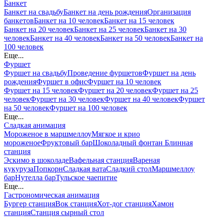
Банкет
Банкет на свадьбу
Банкет на день рождения
Организация
банкетов
Банкет на 10 человек
Банкет на 15 человек
Банкет на 20 человек
Банкет на 25 человек
Банкет на 30
человек
Банкет на 40 человек
Банкет на 50 человек
Банкет на
100 человек
Еще...
Фуршет
Фуршет на свадьбу
Проведение фуршетов
Фуршет на день
рождения
Фуршет в офис
Фуршет на 10 человек
Фуршет на 15 человек
Фуршет на 20 человек
Фуршет на 25
человек
Фуршет на 30 человек
Фуршет на 40 человек
Фуршет
на 50 человек
Фуршет на 100 человек
Еще...
Сладкая анимация
Мороженое в маршмеллоу
Мягкое и крио
мороженое
Фруктовый бар
Шоколадный фонтан
Блинная
станция
Эскимо в шоколаде
Вафельная станция
Вареная
кукуруза
Попкорн
Сладкая вата
Сладкий стол
Маршмеллоу
бар
Нутелла бар
Тульское чаепитие
Еще...
Гастрономическая анимация
Бургер станция
Вок станция
Хот-дог станция
Хамон
станция
Станция сырный стол