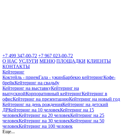
+7 499 347-00-72
+7 967 023-00-72
О НАС
УСЛУГИ
МЕНЮ
ПЛОЩАДКИ
КЛИЕНТЫ
КОНТАКТЫ
Кейтеринг
Коктейль - прием
Гала - ужин
Барбекю кейтеринг
Кофе-
брейк
Кейтеринг на свадьбу
Кейтеринг на выставку
Кейтеринг на
выпускной
Корпоративный кейтеринг
Кейтеринг в
офис
Кейтеринг на презентацию
Кейтеринг на новый год
Кейтеринг на день рождения
Кейтеринг на детский
ДР
Кейтеринг на 10 человек
Кейтеринг на 15
человек
Кейтеринг на 20 человек
Кейтеринг на 25
человек
Кейтеринг на 30 человек
Кейтеринг на 50
человек
Кейтеринг на 100 человек
Еще...