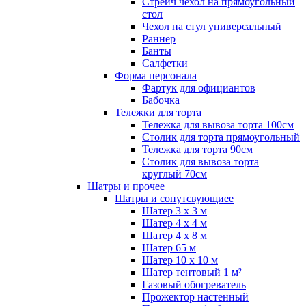
Стрейч чехол на прямоугольный
стол
Чехол на стул универсальный
Раннер
Банты
Салфетки
Форма персонала
Фартук для официантов
Бабочка
Тележки для торта
Тележка для вывоза торта 100см
Столик для торта прямоугольный
Тележка для торта 90см
Столик для вывоза торта
круглый 70см
Шатры и прочее
Шатры и сопутсвующиее
Шатер 3 х 3 м
Шатер 4 х 4 м
Шатер 4 х 8 м
Шатер 65 м
Шатер 10 х 10 м
Шатер тентовый 1 м²
Газовый обогреватель
Прожектор настенный