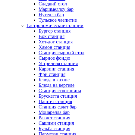
Сладкий стол
Маршмеллоу бар
Нутелла бар
Тульское чаепитие
Гастрономические станции
Бургер станция
Вок станция
Хот-дог станция
Хамон станция
Станция сырный стол
Сырное фондю
Устричная станция
Карвинг станция
Фри станция
Блюда в казане
Блюда на вертеле
Станция строганина
Брускетта станция
Паштет станция
Станция салат бар
Моцарелла бар
Раклет станция
Сашими станция
Бульба станция
Пармезан станция