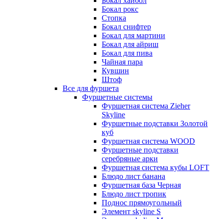
Бокал хайбол
Бокал рокс
Стопка
Бокал снифтер
Бокал для мартини
Бокал для айриш
Бокал для пива
Чайная пара
Кувшин
Штоф
Все для фуршета
Фуршетные системы
Фуршетная система Zieher
Skyline
Фуршетные подставки Золотой
куб
Фуршетная система WOOD
Фуршетные подставки
серебряные арки
Фуршетная система кубы LOFT
Блюдо лист банана
Фуршетная база Черная
Блюдо лист тропик
Поднос прямоугольный
Элемент skyline S