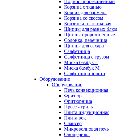
Поднос прорезиненный
Корзина с тканью
Коврик для бармена
Корзина со скосом
Корзинка пластиковая
Щипцы для разных блюд
Щипцы прорезиненные
Солонка, перечница
Щипцы для сахара
Салфетница
Салфетница с грузом
Миска бамбук L
Миска бамбук M
Салфетница золото
Оборудование
Оборудование
Печь конвекционная
Фритюр
Фритюрница
Пресс - гриль
Плита индукционная
Плита вок
Слайсер
Микроволновая печь
Овощерезка