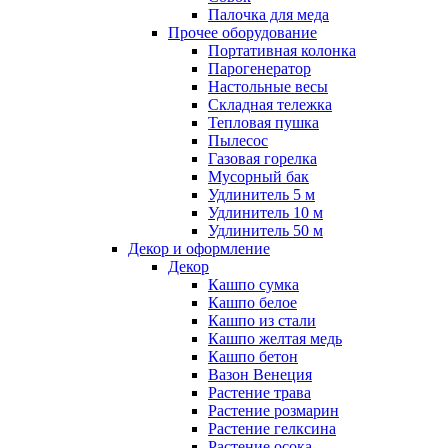
Палочка для меда
Прочее оборудование
Портативная колонка
Парогенератор
Настольные весы
Складная тележка
Тепловая пушка
Пылесос
Газовая горелка
Мусорный бак
Удлинитель 5 м
Удлинитель 10 м
Удлинитель 50 м
Декор и оформление
Декор
Кашпо сумка
Кашпо белое
Кашпо из стали
Кашпо желтая медь
Кашпо бетон
Вазон Венеция
Растение трава
Растение розмарин
Растение гелксина
Растение осока