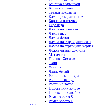
Баночка с крышкой
Банка с крышкой
Травка покрытие
Камни декоративные
Корзина плетеная
Гирлянда
Лампа настольная
Лампа шар
Лампа бетон
Лампа на струбцине белая
Лампа на струбцине черная
Ложка чайная хохлома
Матрешка
Плошка Хохлома
Сани
Фонарь
Ящик белый
Растение монстера
Растение фикус
Растение лотос
Подсвечник золото
Подсвечник арабик
Рамка золото S
Рамка золото L