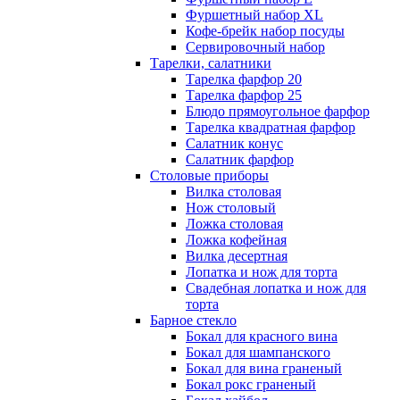
Фуршетный набор ХL
Кофе-брейк набор посуды
Сервировочный набор
Тарелки, салатники
Тарелка фарфор 20
Тарелка фарфор 25
Блюдо прямоугольное фарфор
Тарелка квадратная фарфор
Салатник конус
Салатник фарфор
Столовые приборы
Вилка столовая
Нож столовый
Ложка столовая
Ложка кофейная
Вилка десертная
Лопатка и нож для торта
Свадебная лопатка и нож для
торта
Барное стекло
Бокал для красного вина
Бокал для шампанского
Бокал для вина граненый
Бокал рокс граненый