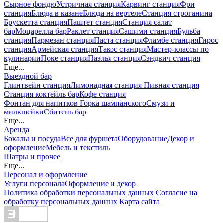
Сырное фондю
Устричная станция
Карвинг станция
Фри
станция
Блюда в казане
Блюда на вертеле
Станция строганина
Брускетта станция
Паштет станция
Станция салат
бар
Моцарелла бар
Раклет станция
Сашими станция
Бульба
станция
Пармезан станция
Паста станция
Фламбе станция
Гирос
станция
Армейская станция
Такос станция
Мастер-классы по
кулинарии
Поке станция
Паэлья станция
Сэндвич станция
Еще...
Выездной бар
Глинтвейн станция
Лимонадная станция
Пивная станция
Станция коктейль бар
Кофе станция
Фонтан для напитков
Горка шампанского
Смузи и
милкшейки
Сбитень бар
Еще...
Аренда
Бокалы и посуда
Все для фуршета
Оборудование
Декор и
оформление
Мебель и текстиль
Шатры и прочее
Еще...
Персонал и оформление
Услуги персонала
Оформление и декор
Политика обработки персональных данных
Согласие на
обработку персональных данных
Карта сайта