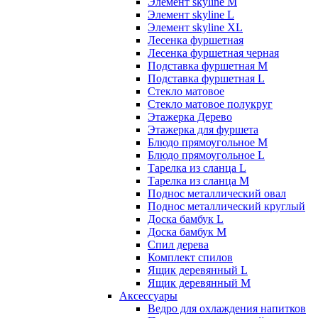
Элемент skyline M
Элемент skyline L
Элемент skyline XL
Лесенка фуршетная
Лесенка фуршетная черная
Подставка фуршетная M
Подставка фуршетная L
Стекло матовое
Стекло матовое полукруг
Этажерка Дерево
Этажерка для фуршета
Блюдо прямоугольное M
Блюдо прямоугольное L
Тарелка из сланца L
Тарелка из сланца M
Поднос металлический овал
Поднос металлический круглый
Доска бамбук L
Доска бамбук M
Спил дерева
Комплект спилов
Ящик деревянный L
Ящик деревянный M
Аксессуары
Ведро для охлаждения напитков