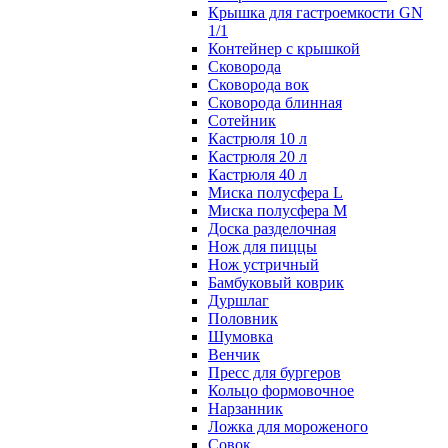
Крышка для гастроемкости GN
1/1
Контейнер с крышкой
Сковорода
Сковорода вок
Сковорода блинная
Сотейник
Кастрюля 10 л
Кастрюля 20 л
Кастрюля 40 л
Миска полусфера L
Миска полусфера M
Доска разделочная
Нож для пиццы
Нож устричный
Бамбуковый коврик
Дуршлаг
Половник
Шумовка
Венчик
Пресс для бургеров
Кольцо формовочное
Нарзанник
Ложка для мороженого
Совок