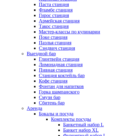
Паста станция
Фламбе станция
Гирос станция
Армейская станция
Такос станция
Мастер-классы по кулинарии
Поке станция
Паэлья станция
Сэндвич станция
Выездной бар
Глинтвейн станция
Лимонадная станция
Пивная станция
Станция коктейль бар
Кофе станция
Фонтан для напитков
Горка шампанского
Смузи бар
Сбитень бар
Аренда
Бокалы и посуда
Комплекты посуды
Банкетный набор L
Банкет набор XL
Фуршетный набор L