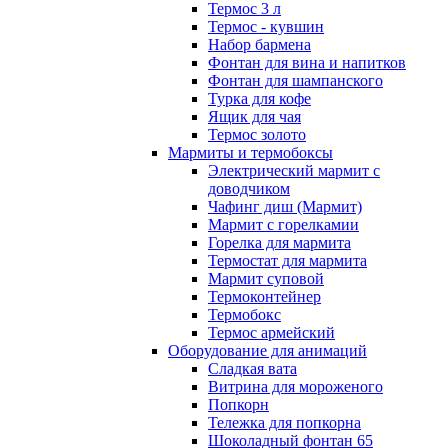
Термос 3 л
Термос - кувшин
Набор бармена
Фонтан для вина и напитков
Фонтан для шампанского
Турка для кофе
Ящик для чая
Термос золото
Мармиты и термобоксы
Электрический мармит с
доводчиком
Чафинг диш (Мармит)
Мармит с горелкамии
Горелка для мармита
Термостат для мармита
Мармит суповой
Термоконтейнер
Термобокс
Термос армейский
Оборудование для анимаций
Сладкая вата
Витрина для мороженого
Попкорн
Тележка для попкорна
Шоколадный фонтан 65