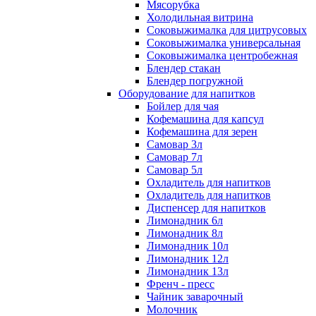
Мясорубка
Холодильная витрина
Соковыжималка для цитрусовых
Соковыжималка универсальная
Соковыжималка центробежная
Блендер стакан
Блендер погружной
Оборудование для напитков
Бойлер для чая
Кофемашина для капсул
Кофемашина для зерен
Самовар 3л
Самовар 7л
Самовар 5л
Охладитель для напитков
Охладитель для напитков
Диспенсер для напитков
Лимонадник 6л
Лимонадник 8л
Лимонадник 10л
Лимонадник 12л
Лимонадник 13л
Френч - пресс
Чайник заварочный
Молочник