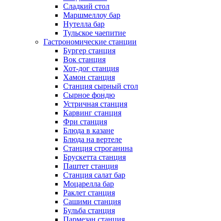
Сладкий стол
Маршмеллоу бар
Нутелла бар
Тульское чаепитие
Гастрономические станции
Бургер станция
Вок станция
Хот-дог станция
Хамон станция
Станция сырный стол
Сырное фондю
Устричная станция
Карвинг станция
Фри станция
Блюда в казане
Блюда на вертеле
Станция строганина
Брускетта станция
Паштет станция
Станция салат бар
Моцарелла бар
Раклет станция
Сашими станция
Бульба станция
Пармезан станция