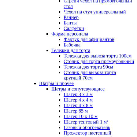
Стрейч чехол на прямоугольный
стол
Чехол на стул универсальный
Раннер
Банты
Салфетки
Форма персонала
Фартук для официантов
Бабочка
Тележки для торта
Тележка для вывоза торта 100см
Столик для торта прямоугольный
Тележка для торта 90см
Столик для вывоза торта
круглый 70см
Шатры и прочее
Шатры и сопутсвующиее
Шатер 3 х 3 м
Шатер 4 х 4 м
Шатер 4 х 8 м
Шатер 65 м
Шатер 10 х 10 м
Шатер тентовый 1 м²
Газовый обогреватель
Прожектор настенный