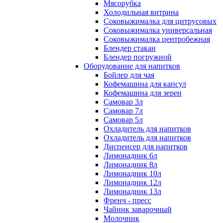
Мясорубка
Холодильная витрина
Соковыжималка для цитрусовых
Соковыжималка универсальная
Соковыжималка центробежная
Блендер стакан
Блендер погружной
Оборудование для напитков
Бойлер для чая
Кофемашина для капсул
Кофемашина для зерен
Самовар 3л
Самовар 7л
Самовар 5л
Охладитель для напитков
Охладитель для напитков
Диспенсер для напитков
Лимонадник 6л
Лимонадник 8л
Лимонадник 10л
Лимонадник 12л
Лимонадник 13л
Френч - пресс
Чайник заварочный
Молочник