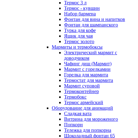
Термос 3 л
Термос - кувшин
Набор бармена
Фонтан для вина и напитков
Фонтан для шампанского
Турка для кофе
Ящик для чая
Термос золото
Мармиты и термобоксы
Электрический мармит с
доводчиком
Чафинг диш (Мармит)
Мармит с горелкамии
Горелка для мармита
Термостат для мармита
Мармит суповой
Термоконтейнер
Термобокс
Термос армейский
Оборудование для анимаций
Сладкая вата
Витрина для мороженого
Попкорн
Тележка для попкорна
Шоколадный фонтан 65