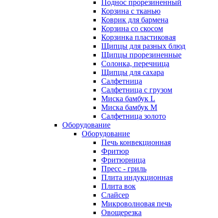
Поднос прорезиненный
Корзина с тканью
Коврик для бармена
Корзина со скосом
Корзинка пластиковая
Щипцы для разных блюд
Щипцы прорезиненные
Солонка, перечница
Щипцы для сахара
Салфетница
Салфетница с грузом
Миска бамбук L
Миска бамбук M
Салфетница золото
Оборудование
Оборудование
Печь конвекционная
Фритюр
Фритюрница
Пресс - гриль
Плита индукционная
Плита вок
Слайсер
Микроволновая печь
Овощерезка