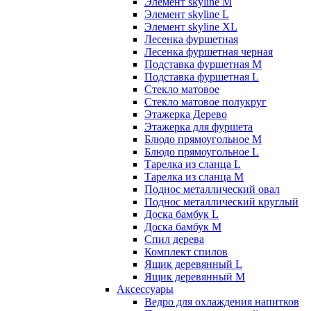
Элемент skyline M
Элемент skyline L
Элемент skyline XL
Лесенка фуршетная
Лесенка фуршетная черная
Подставка фуршетная M
Подставка фуршетная L
Стекло матовое
Стекло матовое полукруг
Этажерка Дерево
Этажерка для фуршета
Блюдо прямоугольное M
Блюдо прямоугольное L
Тарелка из сланца L
Тарелка из сланца M
Поднос металлический овал
Поднос металлический круглый
Доска бамбук L
Доска бамбук M
Спил дерева
Комплект спилов
Ящик деревянный L
Ящик деревянный M
Аксессуары
Ведро для охлаждения напитков