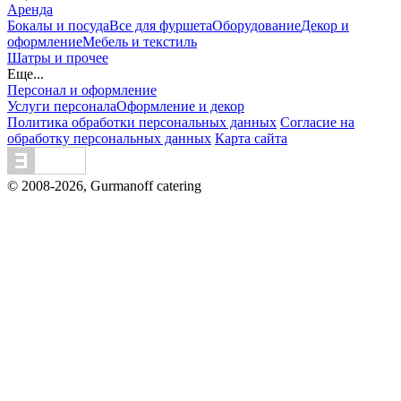
Аренда
Бокалы и посуда
Все для фуршета
Оборудование
Декор и
оформление
Мебель и текстиль
Шатры и прочее
Еще...
Персонал и оформление
Услуги персонала
Оформление и декор
Политика обработки персональных данных
Согласие на
обработку персональных данных
Карта сайта
© 2008-2026, Gurmanoff catering
Вся информация на сайте - собственность владельцев
сайта. Публикация информации с сайта gurmanoff.ru без
разрешения запрещена. Все права защищены. Любая
информация, предоставленная на данном сайте, носит
исключительно информационный характер и ни при
каких условиях не является публичной офертой,
предоставляемой положениями статьи 437 ГК РФ.
Отправляя сведения через любую электронную форму на
этом сайте, Вы даете согласие на обработку ваших
персональных данных.