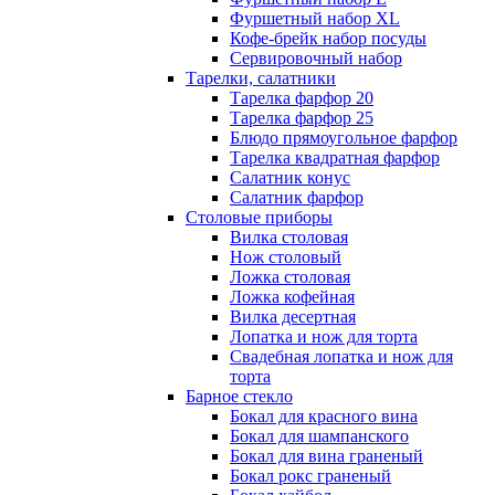
Фуршетный набор ХL
Кофе-брейк набор посуды
Сервировочный набор
Тарелки, салатники
Тарелка фарфор 20
Тарелка фарфор 25
Блюдо прямоугольное фарфор
Тарелка квадратная фарфор
Салатник конус
Салатник фарфор
Столовые приборы
Вилка столовая
Нож столовый
Ложка столовая
Ложка кофейная
Вилка десертная
Лопатка и нож для торта
Свадебная лопатка и нож для
торта
Барное стекло
Бокал для красного вина
Бокал для шампанского
Бокал для вина граненый
Бокал рокс граненый