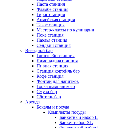
Паста станция
Фламбе станция
Гирос станция
Армейская станция
Такос станция
Мастер-классы по кулинарии
Поке станция
Паэлья станция
Сэндвич станция
Выездной бар
Глинтвейн станция
Лимонадная станция
Пивная станция
Станция коктейль бар
Кофе станция
Фонтан для напитков
Горка шампанского
Смузи бар
Сбитень бар
Аренда
Бокалы и посуда
Комплекты посуды
Банкетный набор L
Банкет набор XL
Фуршетный набор L