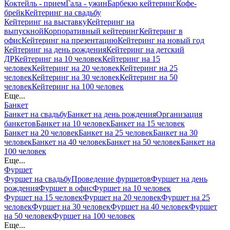
Коктейль - прием
Гала - ужин
Барбекю кейтеринг
Кофе-
брейк
Кейтеринг на свадьбу
Кейтеринг на выставку
Кейтеринг на
выпускной
Корпоративный кейтеринг
Кейтеринг в
офис
Кейтеринг на презентацию
Кейтеринг на новый год
Кейтеринг на день рождения
Кейтеринг на детский
ДР
Кейтеринг на 10 человек
Кейтеринг на 15
человек
Кейтеринг на 20 человек
Кейтеринг на 25
человек
Кейтеринг на 30 человек
Кейтеринг на 50
человек
Кейтеринг на 100 человек
Еще...
Банкет
Банкет на свадьбу
Банкет на день рождения
Организация
банкетов
Банкет на 10 человек
Банкет на 15 человек
Банкет на 20 человек
Банкет на 25 человек
Банкет на 30
человек
Банкет на 40 человек
Банкет на 50 человек
Банкет на
100 человек
Еще...
Фуршет
Фуршет на свадьбу
Проведение фуршетов
Фуршет на день
рождения
Фуршет в офис
Фуршет на 10 человек
Фуршет на 15 человек
Фуршет на 20 человек
Фуршет на 25
человек
Фуршет на 30 человек
Фуршет на 40 человек
Фуршет
на 50 человек
Фуршет на 100 человек
Еще...