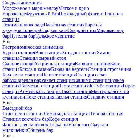
Сладкая анимация
Мороженое в маршмеллоу
Мягкое и крио
мороженое
Фруктовый бар
Шоколадный фонтан
Блинная
станция
Эскимо в шоколаде
Вафельная станция
Вареная
кукуруза
Попкорн
Сладкая вата
Сладкий стол
Маршмеллоу
бар
Нутелла бар
Тульское чаепитие
Еще...
Гастрономическая анимация
Бургер станция
Вок станция
Хот-дог станция
Хамон
станция
Станция сырный стол
Сырное фондю
Устричная станция
Карвинг станция
Фри
станция
Блюда в казане
Блюда на вертеле
Станция строганина
Брускетта станция
Паштет станция
Станция салат
бар
Моцарелла бар
Раклет станция
Сашими станция
Бульба
станция
Пармезан станция
Паста станция
Фламбе станция
Гирос
станция
Армейская станция
Такос станция
Мастер-классы по
кулинарии
Поке станция
Паэлья станция
Сэндвич станция
Еще...
Выездной бар
Глинтвейн станция
Лимонадная станция
Пивная станция
Станция коктейль бар
Кофе станция
Фонтан для напитков
Горка шампанского
Смузи и
милкшейки
Сбитень бар
Еще...