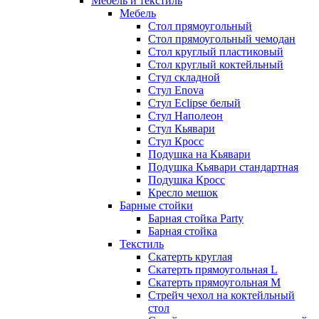
Мебель и текстиль
Мебель
Стол прямоугольный
Стол прямоугольный чемодан
Стол круглый пластиковый
Стол круглый коктейльный
Стул складной
Стул Enova
Стул Eclipse белый
Стул Наполеон
Стул Кьявари
Стул Кросс
Подушка на Кьявари
Подушка Кьявари стандартная
Подушка Кросс
Кресло мешок
Барные стойки
Барная стойка Party
Барная стойка
Текстиль
Скатерть круглая
Скатерть прямоугольная L
Скатерть прямоугольная M
Стрейч чехол на коктейльный
стол