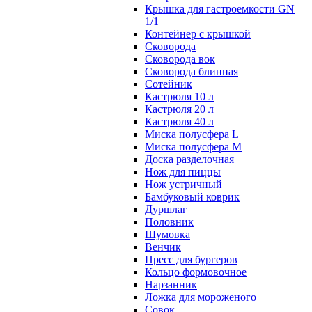
Крышка для гастроемкости GN
1/1
Контейнер с крышкой
Сковорода
Сковорода вок
Сковорода блинная
Сотейник
Кастрюля 10 л
Кастрюля 20 л
Кастрюля 40 л
Миска полусфера L
Миска полусфера M
Доска разделочная
Нож для пиццы
Нож устричный
Бамбуковый коврик
Дуршлаг
Половник
Шумовка
Венчик
Пресс для бургеров
Кольцо формовочное
Нарзанник
Ложка для мороженого
Совок