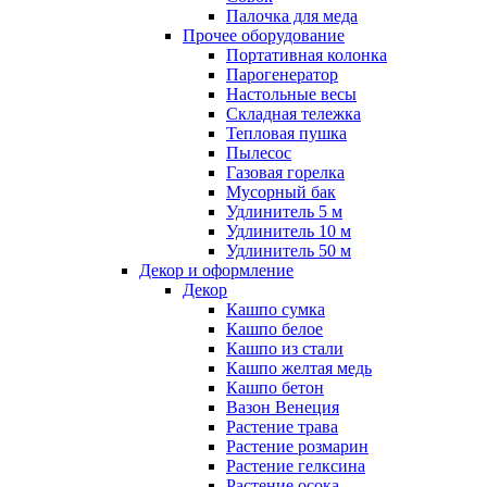
Палочка для меда
Прочее оборудование
Портативная колонка
Парогенератор
Настольные весы
Складная тележка
Тепловая пушка
Пылесос
Газовая горелка
Мусорный бак
Удлинитель 5 м
Удлинитель 10 м
Удлинитель 50 м
Декор и оформление
Декор
Кашпо сумка
Кашпо белое
Кашпо из стали
Кашпо желтая медь
Кашпо бетон
Вазон Венеция
Растение трава
Растение розмарин
Растение гелксина
Растение осока