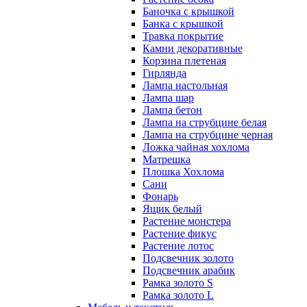
Баночка с крышкой
Банка с крышкой
Травка покрытие
Камни декоративные
Корзина плетеная
Гирлянда
Лампа настольная
Лампа шар
Лампа бетон
Лампа на струбцине белая
Лампа на струбцине черная
Ложка чайная хохлома
Матрешка
Плошка Хохлома
Сани
Фонарь
Ящик белый
Растение монстера
Растение фикус
Растение лотос
Подсвечник золото
Подсвечник арабик
Рамка золото S
Рамка золото L