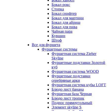
Бокал хайбол
Бокал рокс
Стопка
Бокал снифтер
Бокал для мартини
Бокал для айриш
Бокал для пива
Чайная пара
Кувшин
Штоф
Все для фуршета
Фуршетные системы
Фуршетная система Zieher
Skyline
Фуршетные подставки Золотой
куб
Фуршетная система WOOD
Фуршетные подставки
серебряные арки
Фуршетная система кубы LOFT
Блюдо лист банана
Фуршетная база Черная
Блюдо лист тропик
Поднос прямоугольный
Элемент skyline S