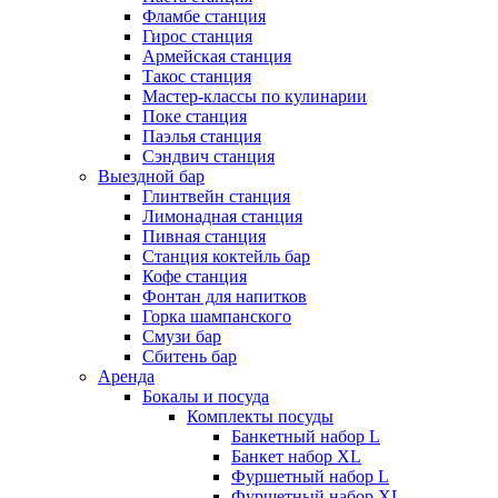
Фламбе станция
Гирос станция
Армейская станция
Такос станция
Мастер-классы по кулинарии
Поке станция
Паэлья станция
Сэндвич станция
Выездной бар
Глинтвейн станция
Лимонадная станция
Пивная станция
Станция коктейль бар
Кофе станция
Фонтан для напитков
Горка шампанского
Смузи бар
Сбитень бар
Аренда
Бокалы и посуда
Комплекты посуды
Банкетный набор L
Банкет набор XL
Фуршетный набор L
Фуршетный набор ХL