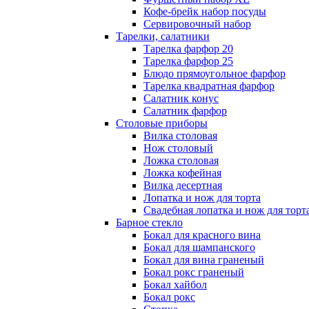
Кофе-брейк набор посуды
Сервировочный набор
Тарелки, салатники
Тарелка фарфор 20
Тарелка фарфор 25
Блюдо прямоугольное фарфор
Тарелка квадратная фарфор
Салатник конус
Салатник фарфор
Столовые приборы
Вилка столовая
Нож столовый
Ложка столовая
Ложка кофейная
Вилка десертная
Лопатка и нож для торта
Свадебная лопатка и нож для торт
Барное стекло
Бокал для красного вина
Бокал для шампанского
Бокал для вина граненый
Бокал рокс граненый
Бокал хайбол
Бокал рокс