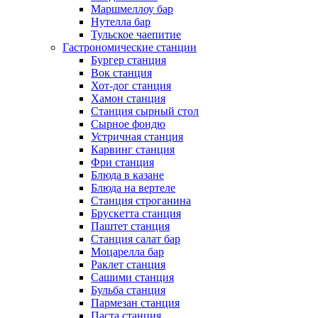
Маршмеллоу бар
Нутелла бар
Тульское чаепитие
Гастрономические станции
Бургер станция
Вок станция
Хот-дог станция
Хамон станция
Станция сырный стол
Сырное фондю
Устричная станция
Карвинг станция
Фри станция
Блюда в казане
Блюда на вертеле
Станция строганина
Брускетта станция
Паштет станция
Станция салат бар
Моцарелла бар
Раклет станция
Сашими станция
Бульба станция
Пармезан станция
Паста станция