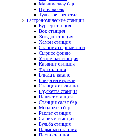
Маршмеллоу бар
Нутелла бар
Тульское чаепитие
Гастрономические станции
Бургер станция
Вок станция
Хот-дог станция
Хамон станция
Станция сырный стол
Сырное фондю
Устричная станция
Карвинг станция
Фри станция
Блюда в казане
Блюда на вертеле
Станция строганина
Брускетта станция
Паштет станция
Станция салат бар
Моцарелла бар
Раклет станция
Сашими станция
Бульба станция
Пармезан станция
Паста станция