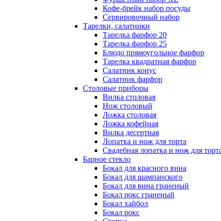
Кофе-брейк набор посуды
Сервировочный набор
Тарелки, салатники
Тарелка фарфор 20
Тарелка фарфор 25
Блюдо прямоугольное фарфор
Тарелка квадратная фарфор
Салатник конус
Салатник фарфор
Столовые приборы
Вилка столовая
Нож столовый
Ложка столовая
Ложка кофейная
Вилка десертная
Лопатка и нож для торта
Свадебная лопатка и нож для торт
Барное стекло
Бокал для красного вина
Бокал для шампанского
Бокал для вина граненый
Бокал рокс граненый
Бокал хайбол
Бокал рокс