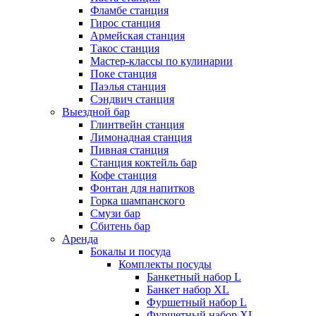
Фламбе станция
Гирос станция
Армейская станция
Такос станция
Мастер-классы по кулинарии
Поке станция
Паэлья станция
Сэндвич станция
Выездной бар
Глинтвейн станция
Лимонадная станция
Пивная станция
Станция коктейль бар
Кофе станция
Фонтан для напитков
Горка шампанского
Смузи бар
Сбитень бар
Аренда
Бокалы и посуда
Комплекты посуды
Банкетный набор L
Банкет набор XL
Фуршетный набор L
Фуршетный набор ХL