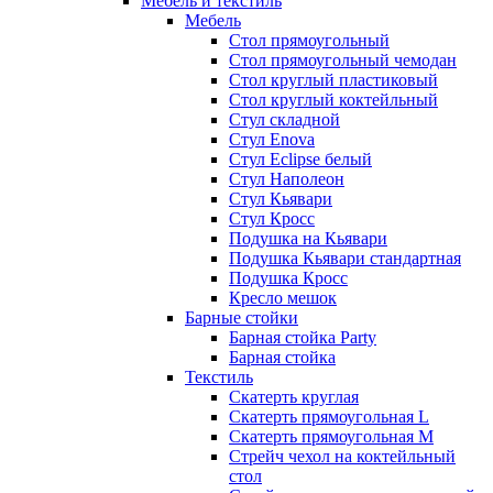
Мебель и текстиль
Мебель
Стол прямоугольный
Стол прямоугольный чемодан
Стол круглый пластиковый
Стол круглый коктейльный
Стул складной
Стул Enova
Стул Eclipse белый
Стул Наполеон
Стул Кьявари
Стул Кросс
Подушка на Кьявари
Подушка Кьявари стандартная
Подушка Кросс
Кресло мешок
Барные стойки
Барная стойка Party
Барная стойка
Текстиль
Скатерть круглая
Скатерть прямоугольная L
Скатерть прямоугольная M
Стрейч чехол на коктейльный
стол