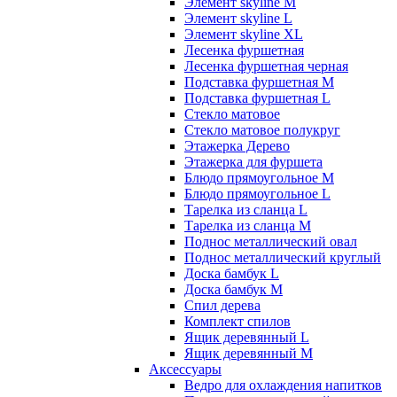
Элемент skyline M
Элемент skyline L
Элемент skyline XL
Лесенка фуршетная
Лесенка фуршетная черная
Подставка фуршетная M
Подставка фуршетная L
Стекло матовое
Стекло матовое полукруг
Этажерка Дерево
Этажерка для фуршета
Блюдо прямоугольное M
Блюдо прямоугольное L
Тарелка из сланца L
Тарелка из сланца M
Поднос металлический овал
Поднос металлический круглый
Доска бамбук L
Доска бамбук M
Спил дерева
Комплект спилов
Ящик деревянный L
Ящик деревянный M
Аксессуары
Ведро для охлаждения напитков