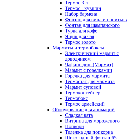
Термос 3 л
Термос - кувшин
Набор бармена
Фонтан для вина и напитков
Фонтан для шампанского
Турка для кофе
Ящик для чая
Термос золото
Мармиты и термобоксы
Электрический мармит с
доводчиком
Чафинг диш (Мармит)
Мармит с горелкамии
Горелка для мармита
Термостат для мармита
Мармит суповой
Термоконтейнер
Термобокс
Термос армейский
Оборудование для анимаций
Сладкая вата
Витрина для мороженого
Попкорн
Тележка для попкорна
Шоколадный фонтан 65