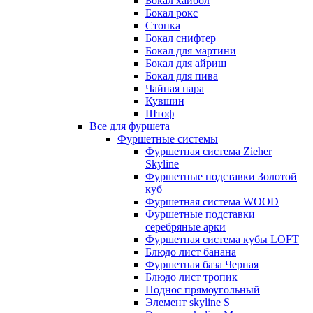
Бокал хайбол
Бокал рокс
Стопка
Бокал снифтер
Бокал для мартини
Бокал для айриш
Бокал для пива
Чайная пара
Кувшин
Штоф
Все для фуршета
Фуршетные системы
Фуршетная система Zieher
Skyline
Фуршетные подставки Золотой
куб
Фуршетная система WOOD
Фуршетные подставки
серебряные арки
Фуршетная система кубы LOFT
Блюдо лист банана
Фуршетная база Черная
Блюдо лист тропик
Поднос прямоугольный
Элемент skyline S