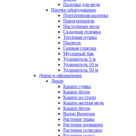
Палочка для меда
Прочее оборудование
Портативная колонка
Парогенератор
Настольные весы
Складная тележка
Тепловая пушка
Пылесос
Газовая горелка
Мусорный бак
Удлинитель 5 м
Удлинитель 10 м
Удлинитель 50 м
Декор и оформление
Декор
Кашпо сумка
Кашпо белое
Кашпо из стали
Кашпо желтая медь
Кашпо бетон
Вазон Венеция
Растение трава
Растение розмарин
Растение гелксина
Растение осока