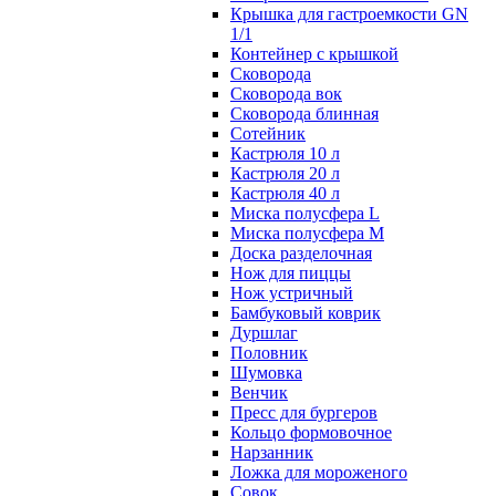
Крышка для гастроемкости GN
1/1
Контейнер с крышкой
Сковорода
Сковорода вок
Сковорода блинная
Сотейник
Кастрюля 10 л
Кастрюля 20 л
Кастрюля 40 л
Миска полусфера L
Миска полусфера M
Доска разделочная
Нож для пиццы
Нож устричный
Бамбуковый коврик
Дуршлаг
Половник
Шумовка
Венчик
Пресс для бургеров
Кольцо формовочное
Нарзанник
Ложка для мороженого
Совок