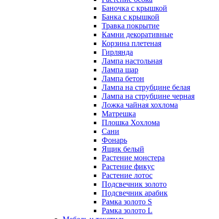
Баночка с крышкой
Банка с крышкой
Травка покрытие
Камни декоративные
Корзина плетеная
Гирлянда
Лампа настольная
Лампа шар
Лампа бетон
Лампа на струбцине белая
Лампа на струбцине черная
Ложка чайная хохлома
Матрешка
Плошка Хохлома
Сани
Фонарь
Ящик белый
Растение монстера
Растение фикус
Растение лотос
Подсвечник золото
Подсвечник арабик
Рамка золото S
Рамка золото L