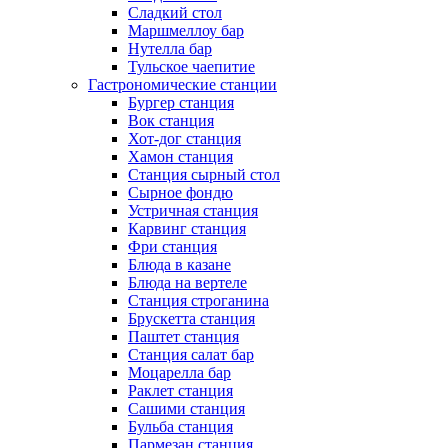
Сладкий стол
Маршмеллоу бар
Нутелла бар
Тульское чаепитие
Гастрономические станции
Бургер станция
Вок станция
Хот-дог станция
Хамон станция
Станция сырный стол
Сырное фондю
Устричная станция
Карвинг станция
Фри станция
Блюда в казане
Блюда на вертеле
Станция строганина
Брускетта станция
Паштет станция
Станция салат бар
Моцарелла бар
Раклет станция
Сашими станция
Бульба станция
Пармезан станция