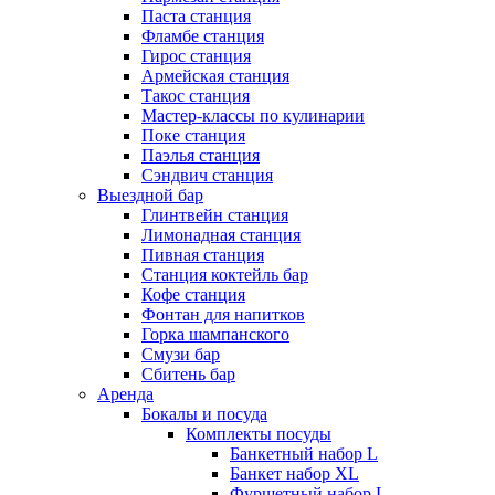
Паста станция
Фламбе станция
Гирос станция
Армейская станция
Такос станция
Мастер-классы по кулинарии
Поке станция
Паэлья станция
Сэндвич станция
Выездной бар
Глинтвейн станция
Лимонадная станция
Пивная станция
Станция коктейль бар
Кофе станция
Фонтан для напитков
Горка шампанского
Смузи бар
Сбитень бар
Аренда
Бокалы и посуда
Комплекты посуды
Банкетный набор L
Банкет набор XL
Фуршетный набор L