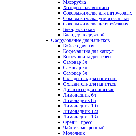
Мясорубка
Холодильная витрина
Соковыжималка для цитрусовых
Соковыжималка универсальная
Соковыжималка центробежная
Блендер стакан
Блендер погружной
Оборудование для напитков
Бойлер для чая
Кофемашина для капсул
Кофемашина для зерен
Самовар 3л
Самовар 7л
Самовар 5л
Охладитель для напитков
Охладитель для напитков
Диспенсер для напитков
Лимонадник 6л
Лимонадник 8л
Лимонадник 10л
Лимонадник 12л
Лимонадник 13л
Френч - пресс
Чайник заварочный
Молочник