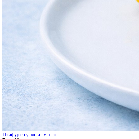
Птифур с суфле из манго