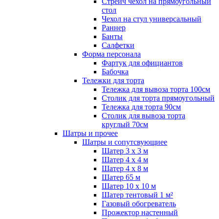
Стрейч чехол на прямоугольный
стол
Чехол на стул универсальный
Раннер
Банты
Салфетки
Форма персонала
Фартук для официантов
Бабочка
Тележки для торта
Тележка для вывоза торта 100см
Столик для торта прямоугольный
Тележка для торта 90см
Столик для вывоза торта
круглый 70см
Шатры и прочее
Шатры и сопутсвующиее
Шатер 3 х 3 м
Шатер 4 х 4 м
Шатер 4 х 8 м
Шатер 65 м
Шатер 10 х 10 м
Шатер тентовый 1 м²
Газовый обогреватель
Прожектор настенный