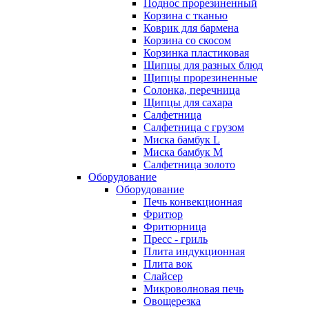
Поднос прорезиненный
Корзина с тканью
Коврик для бармена
Корзина со скосом
Корзинка пластиковая
Щипцы для разных блюд
Щипцы прорезиненные
Солонка, перечница
Щипцы для сахара
Салфетница
Салфетница с грузом
Миска бамбук L
Миска бамбук M
Салфетница золото
Оборудование
Оборудование
Печь конвекционная
Фритюр
Фритюрница
Пресс - гриль
Плита индукционная
Плита вок
Слайсер
Микроволновая печь
Овощерезка