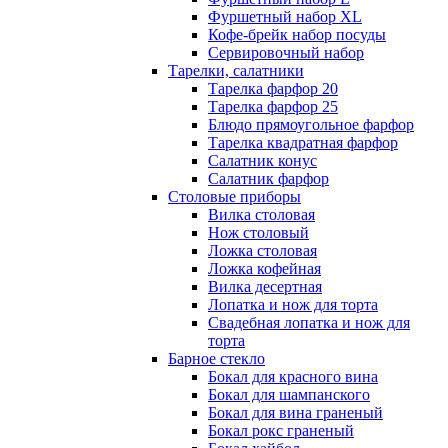
Фуршетный набор ХL
Кофе-брейк набор посуды
Сервировочный набор
Тарелки, салатники
Тарелка фарфор 20
Тарелка фарфор 25
Блюдо прямоугольное фарфор
Тарелка квадратная фарфор
Салатник конус
Салатник фарфор
Столовые приборы
Вилка столовая
Нож столовый
Ложка столовая
Ложка кофейная
Вилка десертная
Лопатка и нож для торта
Свадебная лопатка и нож для
торта
Барное стекло
Бокал для красного вина
Бокал для шампанского
Бокал для вина граненый
Бокал рокс граненый