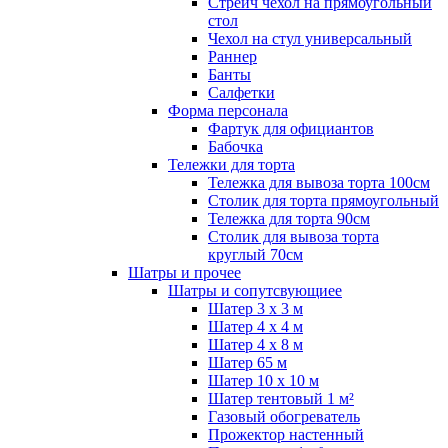
Стрейч чехол на прямоугольный
стол
Чехол на стул универсальный
Раннер
Банты
Салфетки
Форма персонала
Фартук для официантов
Бабочка
Тележки для торта
Тележка для вывоза торта 100см
Столик для торта прямоугольный
Тележка для торта 90см
Столик для вывоза торта
круглый 70см
Шатры и прочее
Шатры и сопутсвующиее
Шатер 3 х 3 м
Шатер 4 х 4 м
Шатер 4 х 8 м
Шатер 65 м
Шатер 10 х 10 м
Шатер тентовый 1 м²
Газовый обогреватель
Прожектор настенный