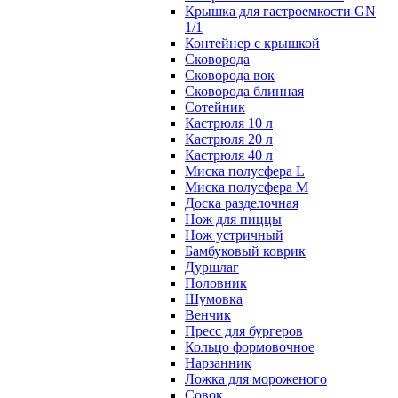
Крышка для гастроемкости GN
1/1
Контейнер с крышкой
Сковорода
Сковорода вок
Сковорода блинная
Сотейник
Кастрюля 10 л
Кастрюля 20 л
Кастрюля 40 л
Миска полусфера L
Миска полусфера M
Доска разделочная
Нож для пиццы
Нож устричный
Бамбуковый коврик
Дуршлаг
Половник
Шумовка
Венчик
Пресс для бургеров
Кольцо формовочное
Нарзанник
Ложка для мороженого
Совок