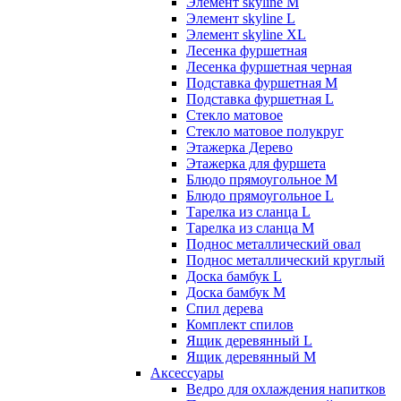
Элемент skyline M
Элемент skyline L
Элемент skyline XL
Лесенка фуршетная
Лесенка фуршетная черная
Подставка фуршетная M
Подставка фуршетная L
Стекло матовое
Стекло матовое полукруг
Этажерка Дерево
Этажерка для фуршета
Блюдо прямоугольное M
Блюдо прямоугольное L
Тарелка из сланца L
Тарелка из сланца M
Поднос металлический овал
Поднос металлический круглый
Доска бамбук L
Доска бамбук M
Спил дерева
Комплект спилов
Ящик деревянный L
Ящик деревянный M
Аксессуары
Ведро для охлаждения напитков