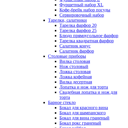
Фуршетный набор ХL
Кофе-брейк набор посуды
Сервировочный набор
Тарелки, салатники
Тарелка фарфор 20
Тарелка фарфор 25
Блюдо прямоугольное фарфор
Тарелка квадратная фарфор
Салатник конус
Салатник фарфор
Столовые приборы
Вилка столовая
Нож столовый
Ложка столовая
Ложка кофейная
Вилка десертная
Лопатка и нож для торта
Свадебная лопатка и нож для
торта
Барное стекло
Бокал для красного вина
Бокал для шампанского
Бокал для вина граненый
Бокал рокс граненый