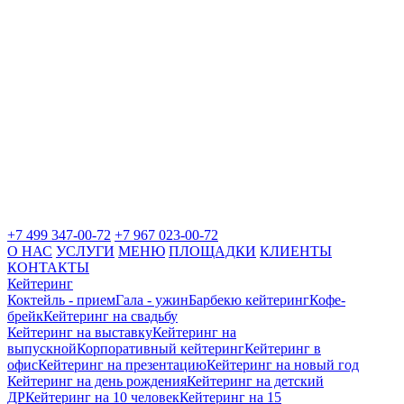
+7 499 347-00-72
+7 967 023-00-72
О НАС
УСЛУГИ
МЕНЮ
ПЛОЩАДКИ
КЛИЕНТЫ
КОНТАКТЫ
Кейтеринг
Коктейль - прием
Гала - ужин
Барбекю кейтеринг
Кофе-
брейк
Кейтеринг на свадьбу
Кейтеринг на выставку
Кейтеринг на
выпускной
Корпоративный кейтеринг
Кейтеринг в
офис
Кейтеринг на презентацию
Кейтеринг на новый год
Кейтеринг на день рождения
Кейтеринг на детский
ДР
Кейтеринг на 10 человек
Кейтеринг на 15