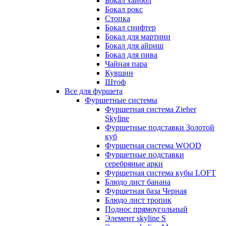
Бокал хайбол
Бокал рокс
Стопка
Бокал снифтер
Бокал для мартини
Бокал для айриш
Бокал для пива
Чайная пара
Кувшин
Штоф
Все для фуршета
Фуршетные системы
Фуршетная система Zieher
Skyline
Фуршетные подставки Золотой
куб
Фуршетная система WOOD
Фуршетные подставки
серебряные арки
Фуршетная система кубы LOFT
Блюдо лист банана
Фуршетная база Черная
Блюдо лист тропик
Поднос прямоугольный
Элемент skyline S