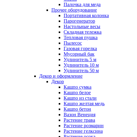
Палочка для меда
Прочее оборудование
Портативная колонка
Парогенератор
Настольные весы
Складная тележка
Тепловая пушка
Пылесос
Газовая горелка
Мусорный бак
Удлинитель 5 м
Удлинитель 10 м
Удлинитель 50 м
Декор и оформление
Декор
Кашпо сумка
Кашпо белое
Кашпо из стали
Кашпо желтая медь
Кашпо бетон
Вазон Венеция
Растение трава
Растение розмарин
Растение гелксина
Растение осока