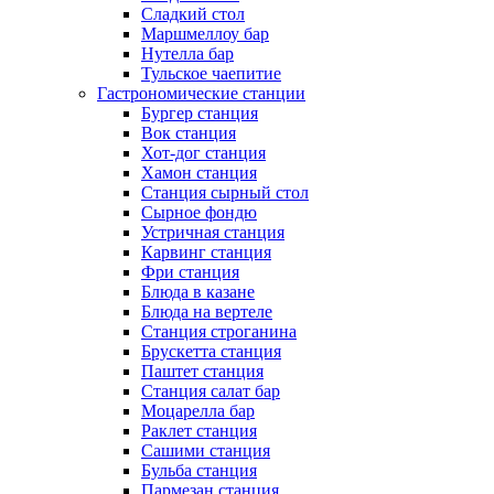
Сладкий стол
Маршмеллоу бар
Нутелла бар
Тульское чаепитие
Гастрономические станции
Бургер станция
Вок станция
Хот-дог станция
Хамон станция
Станция сырный стол
Сырное фондю
Устричная станция
Карвинг станция
Фри станция
Блюда в казане
Блюда на вертеле
Станция строганина
Брускетта станция
Паштет станция
Станция салат бар
Моцарелла бар
Раклет станция
Сашими станция
Бульба станция
Пармезан станция