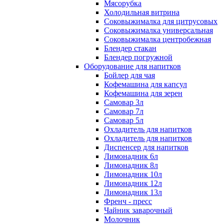
Мясорубка
Холодильная витрина
Соковыжималка для цитрусовых
Соковыжималка универсальная
Соковыжималка центробежная
Блендер стакан
Блендер погружной
Оборудование для напитков
Бойлер для чая
Кофемашина для капсул
Кофемашина для зерен
Самовар 3л
Самовар 7л
Самовар 5л
Охладитель для напитков
Охладитель для напитков
Диспенсер для напитков
Лимонадник 6л
Лимонадник 8л
Лимонадник 10л
Лимонадник 12л
Лимонадник 13л
Френч - пресс
Чайник заварочный
Молочник