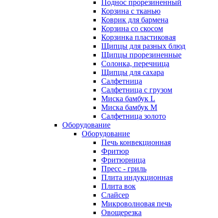
Поднос прорезиненный
Корзина с тканью
Коврик для бармена
Корзина со скосом
Корзинка пластиковая
Щипцы для разных блюд
Щипцы прорезиненные
Солонка, перечница
Щипцы для сахара
Салфетница
Салфетница с грузом
Миска бамбук L
Миска бамбук M
Салфетница золото
Оборудование
Оборудование
Печь конвекционная
Фритюр
Фритюрница
Пресс - гриль
Плита индукционная
Плита вок
Слайсер
Микроволновая печь
Овощерезка