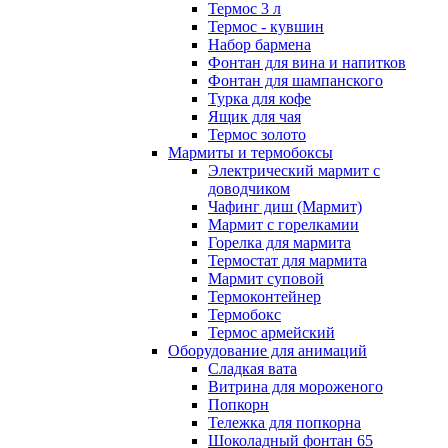
Термос 3 л
Термос - кувшин
Набор бармена
Фонтан для вина и напитков
Фонтан для шампанского
Турка для кофе
Ящик для чая
Термос золото
Мармиты и термобоксы
Электрический мармит с
доводчиком
Чафинг диш (Мармит)
Мармит с горелкамии
Горелка для мармита
Термостат для мармита
Мармит суповой
Термоконтейнер
Термобокс
Термос армейский
Оборудование для анимаций
Сладкая вата
Витрина для мороженого
Попкорн
Тележка для попкорна
Шоколадный фонтан 65