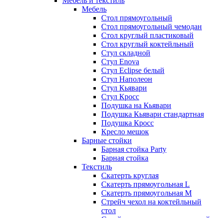
Мебель и текстиль
Мебель
Стол прямоугольный
Стол прямоугольный чемодан
Стол круглый пластиковый
Стол круглый коктейльный
Стул складной
Стул Enova
Стул Eclipse белый
Стул Наполеон
Стул Кьявари
Стул Кросс
Подушка на Кьявари
Подушка Кьявари стандартная
Подушка Кросс
Кресло мешок
Барные стойки
Барная стойка Party
Барная стойка
Текстиль
Скатерть круглая
Скатерть прямоугольная L
Скатерть прямоугольная M
Стрейч чехол на коктейльный
стол