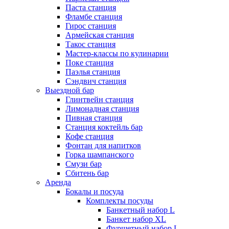
Паста станция
Фламбе станция
Гирос станция
Армейская станция
Такос станция
Мастер-классы по кулинарии
Поке станция
Паэлья станция
Сэндвич станция
Выездной бар
Глинтвейн станция
Лимонадная станция
Пивная станция
Станция коктейль бар
Кофе станция
Фонтан для напитков
Горка шампанского
Смузи бар
Сбитень бар
Аренда
Бокалы и посуда
Комплекты посуды
Банкетный набор L
Банкет набор XL
Фуршетный набор L