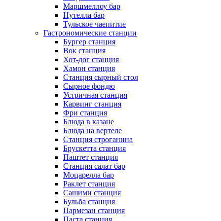
Маршмеллоу бар
Нутелла бар
Тульское чаепитие
Гастрономические станции
Бургер станция
Вок станция
Хот-дог станция
Хамон станция
Станция сырный стол
Сырное фондю
Устричная станция
Карвинг станция
Фри станция
Блюда в казане
Блюда на вертеле
Станция строганина
Брускетта станция
Паштет станция
Станция салат бар
Моцарелла бар
Раклет станция
Сашими станция
Бульба станция
Пармезан станция
Паста станция