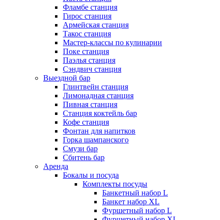
Фламбе станция
Гирос станция
Армейская станция
Такос станция
Мастер-классы по кулинарии
Поке станция
Паэлья станция
Сэндвич станция
Выездной бар
Глинтвейн станция
Лимонадная станция
Пивная станция
Станция коктейль бар
Кофе станция
Фонтан для напитков
Горка шампанского
Смузи бар
Сбитень бар
Аренда
Бокалы и посуда
Комплекты посуды
Банкетный набор L
Банкет набор XL
Фуршетный набор L
Фуршетный набор ХL