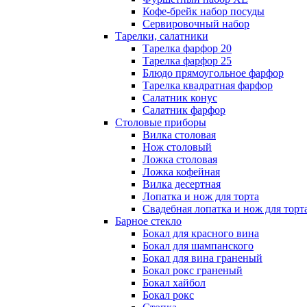
Кофе-брейк набор посуды
Сервировочный набор
Тарелки, салатники
Тарелка фарфор 20
Тарелка фарфор 25
Блюдо прямоугольное фарфор
Тарелка квадратная фарфор
Салатник конус
Салатник фарфор
Столовые приборы
Вилка столовая
Нож столовый
Ложка столовая
Ложка кофейная
Вилка десертная
Лопатка и нож для торта
Свадебная лопатка и нож для торт
Барное стекло
Бокал для красного вина
Бокал для шампанского
Бокал для вина граненый
Бокал рокс граненый
Бокал хайбол
Бокал рокс