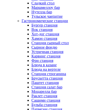
Сладкий стол
Маршмеллоу бар
Нутелла бар
Тульское чаепитие
Гастрономические станции
Бургер станция
Вок станция
Хот-дог станция
Хамон станция
Станция сырный стол
Сырное фондю
Устричная станция
Карвинг станция
Фри станция
Блюда в казане
Блюда на вертеле
Станция строганина
Брускетта станция
Паштет станция
Станция салат бар
Моцарелла бар
Раклет станция
Сашими станция
Бульба станция
Пармезан станция