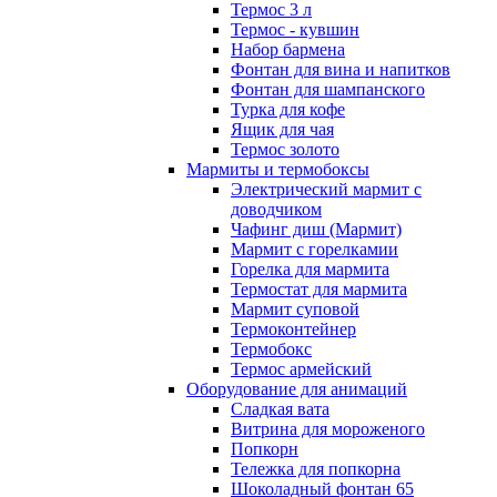
Термос 3 л
Термос - кувшин
Набор бармена
Фонтан для вина и напитков
Фонтан для шампанского
Турка для кофе
Ящик для чая
Термос золото
Мармиты и термобоксы
Электрический мармит с
доводчиком
Чафинг диш (Мармит)
Мармит с горелкамии
Горелка для мармита
Термостат для мармита
Мармит суповой
Термоконтейнер
Термобокс
Термос армейский
Оборудование для анимаций
Сладкая вата
Витрина для мороженого
Попкорн
Тележка для попкорна
Шоколадный фонтан 65