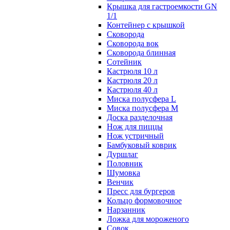
Крышка для гастроемкости GN
1/1
Контейнер с крышкой
Сковорода
Сковорода вок
Сковорода блинная
Сотейник
Кастрюля 10 л
Кастрюля 20 л
Кастрюля 40 л
Миска полусфера L
Миска полусфера M
Доска разделочная
Нож для пиццы
Нож устричный
Бамбуковый коврик
Дуршлаг
Половник
Шумовка
Венчик
Пресс для бургеров
Кольцо формовочное
Нарзанник
Ложка для мороженого
Совок