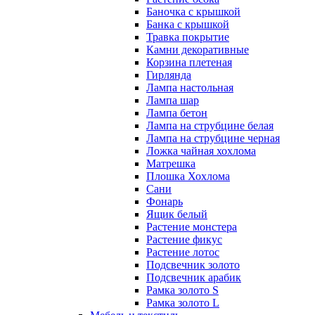
Баночка с крышкой
Банка с крышкой
Травка покрытие
Камни декоративные
Корзина плетеная
Гирлянда
Лампа настольная
Лампа шар
Лампа бетон
Лампа на струбцине белая
Лампа на струбцине черная
Ложка чайная хохлома
Матрешка
Плошка Хохлома
Сани
Фонарь
Ящик белый
Растение монстера
Растение фикус
Растение лотос
Подсвечник золото
Подсвечник арабик
Рамка золото S
Рамка золото L