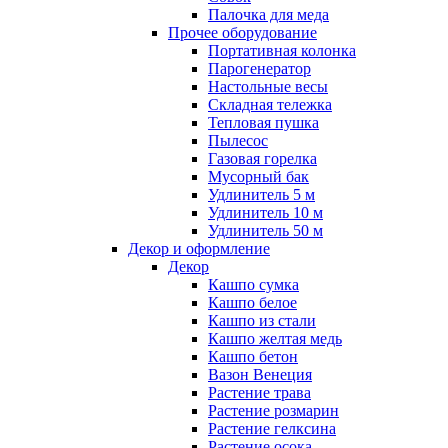
Палочка для меда
Прочее оборудование
Портативная колонка
Парогенератор
Настольные весы
Складная тележка
Тепловая пушка
Пылесос
Газовая горелка
Мусорный бак
Удлинитель 5 м
Удлинитель 10 м
Удлинитель 50 м
Декор и оформление
Декор
Кашпо сумка
Кашпо белое
Кашпо из стали
Кашпо желтая медь
Кашпо бетон
Вазон Венеция
Растение трава
Растение розмарин
Растение гелксина
Растение осока