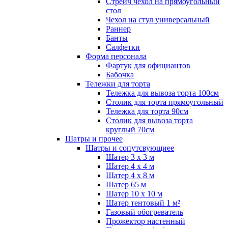
Стрейч чехол на прямоугольный
стол
Чехол на стул универсальный
Раннер
Банты
Салфетки
Форма персонала
Фартук для официантов
Бабочка
Тележки для торта
Тележка для вывоза торта 100см
Столик для торта прямоугольный
Тележка для торта 90см
Столик для вывоза торта
круглый 70см
Шатры и прочее
Шатры и сопутсвующиее
Шатер 3 х 3 м
Шатер 4 х 4 м
Шатер 4 х 8 м
Шатер 65 м
Шатер 10 х 10 м
Шатер тентовый 1 м²
Газовый обогреватель
Прожектор настенный