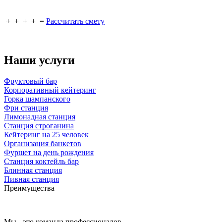
+
+
+
+
=
Рассчитать смету
Наши услуги
Фруктовый бар
Корпоративный кейтеринг
Горка шампанского
Фри станция
Лимонадная станция
Станция строганина
Кейтеринг на 25 человек
Организация банкетов
Фуршет на день рождения
Станция коктейль бар
Блинная станция
Пивная станция
Преимущества
Мы - это команда профессионалов