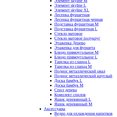
Элемент skyline M
Элемент skyline L
Элемент skyline XL
Лесенка фуршетная
Лесенка фуршетная черная
Подставка фуршетная M
Подставка фуршетная L
Стекло матовое
Стекло матовое полукруг
Этажерка Дерево
Этажерка для фуршета
Блюдо прямоугольное M
Блюдо прямоугольное L
Тарелка из сланца L
Тарелка из сланца M
Поднос металлический овал
Поднос металлический круглый
Доска бамбук L
Доска бамбук M
Спил дерева
Комплект спилов
Ящик деревянный L
Ящик деревянный M
Аксессуары
Ведро для охлаждения напитков