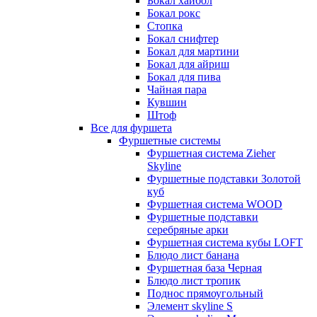
Бокал хайбол
Бокал рокс
Стопка
Бокал снифтер
Бокал для мартини
Бокал для айриш
Бокал для пива
Чайная пара
Кувшин
Штоф
Все для фуршета
Фуршетные системы
Фуршетная система Zieher
Skyline
Фуршетные подставки Золотой
куб
Фуршетная система WOOD
Фуршетные подставки
серебряные арки
Фуршетная система кубы LOFT
Блюдо лист банана
Фуршетная база Черная
Блюдо лист тропик
Поднос прямоугольный
Элемент skyline S