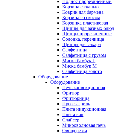
Поднос прорезиненный
Корзина с тканью
Коврик для бармена
Корзина со скосом
Корзинка пластиковая
Щипцы для разных блюд
Щипцы прорезиненные
Солонка, перечница
Щипцы для сахара
Салфетница
Салфетница с грузом
Миска бамбук L
Миска бамбук M
Салфетница золото
Оборудование
Оборудование
Печь конвекционная
Фритюр
Фритюрница
Пресс - гриль
Плита индукционная
Плита вок
Слайсер
Микроволновая печь
Овощерезка