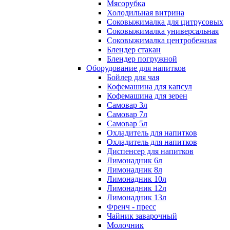
Мясорубка
Холодильная витрина
Соковыжималка для цитрусовых
Соковыжималка универсальная
Соковыжималка центробежная
Блендер стакан
Блендер погружной
Оборудование для напитков
Бойлер для чая
Кофемашина для капсул
Кофемашина для зерен
Самовар 3л
Самовар 7л
Самовар 5л
Охладитель для напитков
Охладитель для напитков
Диспенсер для напитков
Лимонадник 6л
Лимонадник 8л
Лимонадник 10л
Лимонадник 12л
Лимонадник 13л
Френч - пресс
Чайник заварочный
Молочник