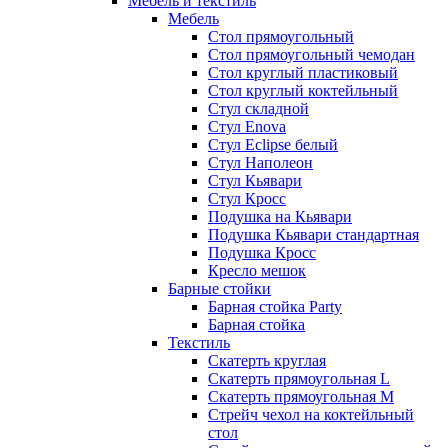
Мебель и текстиль
Мебель
Стол прямоугольный
Стол прямоугольный чемодан
Стол круглый пластиковый
Стол круглый коктейльный
Стул складной
Стул Enova
Стул Eclipse белый
Стул Наполеон
Стул Кьявари
Стул Кросс
Подушка на Кьявари
Подушка Кьявари стандартная
Подушка Кросс
Кресло мешок
Барные стойки
Барная стойка Party
Барная стойка
Текстиль
Скатерть круглая
Скатерть прямоугольная L
Скатерть прямоугольная M
Стрейч чехол на коктейльный
стол