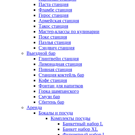
Паста станция
Фламбе станция
Гирос станция
Армейская станция
Такос станция
Мастер-классы по кулинарии
Поке станция
Паэлья станция
Сэндвич станция
Выездной бар
Глинтвейн станция
Лимонадная станция
Пивная станция
Станция коктейль бар
Кофе станция
Фонтан для напитков
Горка шампанского
Смузи бар
Сбитень бар
Аренда
Бокалы и посуда
Комплекты посуды
Банкетный набор L
Банкет набор XL
Фуршетный набор L