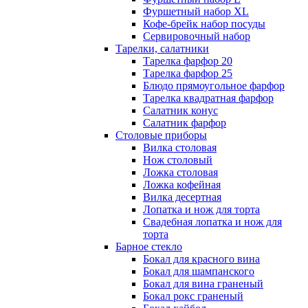
Фуршетный набор ХL
Кофе-брейк набор посуды
Сервировочный набор
Тарелки, салатники
Тарелка фарфор 20
Тарелка фарфор 25
Блюдо прямоугольное фарфор
Тарелка квадратная фарфор
Салатник конус
Салатник фарфор
Столовые приборы
Вилка столовая
Нож столовый
Ложка столовая
Ложка кофейная
Вилка десертная
Лопатка и нож для торта
Свадебная лопатка и нож для
торта
Барное стекло
Бокал для красного вина
Бокал для шампанского
Бокал для вина граненый
Бокал рокс граненый