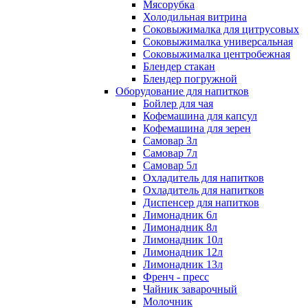
Мясорубка
Холодильная витрина
Соковыжималка для цитрусовых
Соковыжималка универсальная
Соковыжималка центробежная
Блендер стакан
Блендер погружной
Оборудование для напитков
Бойлер для чая
Кофемашина для капсул
Кофемашина для зерен
Самовар 3л
Самовар 7л
Самовар 5л
Охладитель для напитков
Охладитель для напитков
Диспенсер для напитков
Лимонадник 6л
Лимонадник 8л
Лимонадник 10л
Лимонадник 12л
Лимонадник 13л
Френч - пресс
Чайник заварочный
Молочник