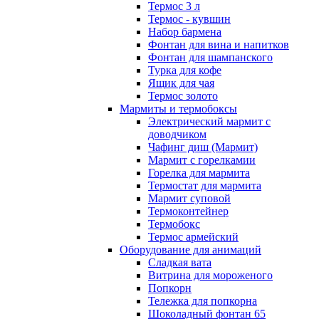
Термос 3 л
Термос - кувшин
Набор бармена
Фонтан для вина и напитков
Фонтан для шампанского
Турка для кофе
Ящик для чая
Термос золото
Мармиты и термобоксы
Электрический мармит с
доводчиком
Чафинг диш (Мармит)
Мармит с горелкамии
Горелка для мармита
Термостат для мармита
Мармит суповой
Термоконтейнер
Термобокс
Термос армейский
Оборудование для анимаций
Сладкая вата
Витрина для мороженого
Попкорн
Тележка для попкорна
Шоколадный фонтан 65