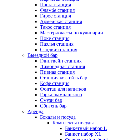
Паста станция
Фламбе станция
Гирос станция
Армейская станция
Такос станция
Мастер-классы по кулинарии
Поке станция
Паэлья станция
Сэндвич станция
Выездной бар
Глинтвейн станция
Лимонадная станция
Пивная станция
Станция коктейль бар
Кофе станция
Фонтан для напитков
Горка шампанского
Смузи бар
Сбитень бар
Аренда
Бокалы и посуда
Комплекты посуды
Банкетный набор L
Банкет набор XL
Фуршетный набор L