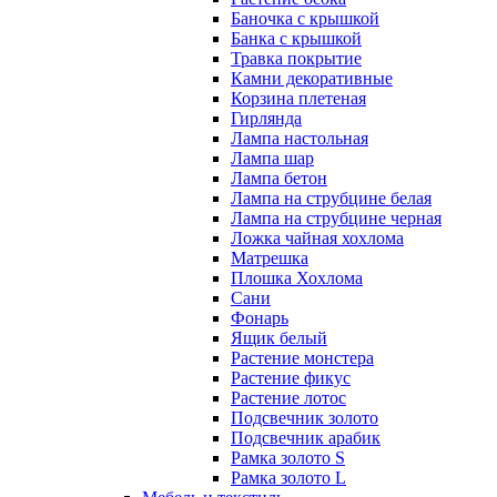
Баночка с крышкой
Банка с крышкой
Травка покрытие
Камни декоративные
Корзина плетеная
Гирлянда
Лампа настольная
Лампа шар
Лампа бетон
Лампа на струбцине белая
Лампа на струбцине черная
Ложка чайная хохлома
Матрешка
Плошка Хохлома
Сани
Фонарь
Ящик белый
Растение монстера
Растение фикус
Растение лотос
Подсвечник золото
Подсвечник арабик
Рамка золото S
Рамка золото L