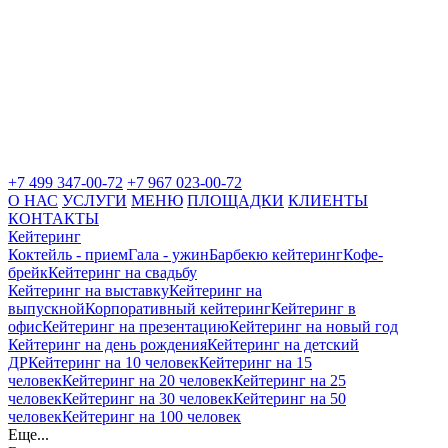
+7 499 347-00-72
+7 967 023-00-72
О НАС
УСЛУГИ
МЕНЮ
ПЛОЩАДКИ
КЛИЕНТЫ
КОНТАКТЫ
Кейтеринг
Коктейль - прием
Гала - ужин
Барбекю кейтеринг
Кофе-
брейк
Кейтеринг на свадьбу
Кейтеринг на выставку
Кейтеринг на
выпускной
Корпоративный кейтеринг
Кейтеринг в
офис
Кейтеринг на презентацию
Кейтеринг на новый год
Кейтеринг на день рождения
Кейтеринг на детский
ДР
Кейтеринг на 10 человек
Кейтеринг на 15
человек
Кейтеринг на 20 человек
Кейтеринг на 25
человек
Кейтеринг на 30 человек
Кейтеринг на 50
человек
Кейтеринг на 100 человек
Еще...