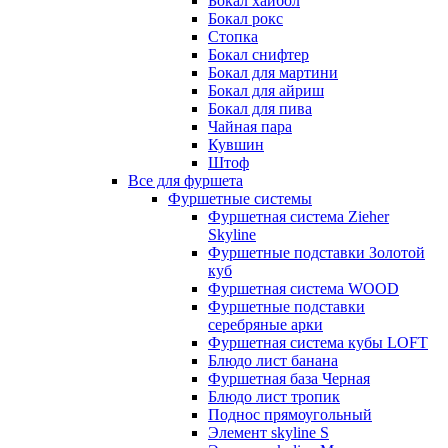
Бокал хайбол
Бокал рокс
Стопка
Бокал снифтер
Бокал для мартини
Бокал для айриш
Бокал для пива
Чайная пара
Кувшин
Штоф
Все для фуршета
Фуршетные системы
Фуршетная система Zieher
Skyline
Фуршетные подставки Золотой
куб
Фуршетная система WOOD
Фуршетные подставки
серебряные арки
Фуршетная система кубы LOFT
Блюдо лист банана
Фуршетная база Черная
Блюдо лист тропик
Поднос прямоугольный
Элемент skyline S