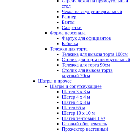
Стрейч чехол на прямоугольный
стол
Чехол на стул универсальный
Раннер
Банты
Салфетки
Форма персонала
Фартук для официантов
Бабочка
Тележки для торта
Тележка для вывоза торта 100см
Столик для торта прямоугольный
Тележка для торта 90см
Столик для вывоза торта
круглый 70см
Шатры и прочее
Шатры и сопутсвующиее
Шатер 3 х 3 м
Шатер 4 х 4 м
Шатер 4 х 8 м
Шатер 65 м
Шатер 10 х 10 м
Шатер тентовый 1 м²
Газовый обогреватель
Прожектор настенный