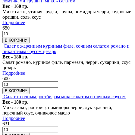
ломтиками груши и микс - салатом
Вес - 160 гр.
Микс салат, утиная грудка, груша, помидоры черри, кедровые
орешки, соль, соус
Подробнее
650
В КОРЗИНУ
Салат с жаренным куриным филе, сочным салатом романо и
пикантным соусом цезарь
Вес - 180 гр.
Салат романо, куриное филе, пармезан, черри, сухарики, соус
цезарь
Подробнее
600
В КОРЗИНУ
Салат с сочным ростбифом микс салатом и пряным соусом
Вес - 180 гр.
Микс-салат, ростбиф, помидоры черри, лук красный,
перечный соус, оливковое масло
Подробнее
631