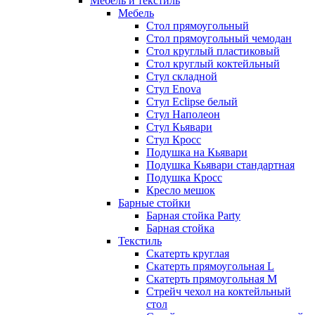
Мебель и текстиль
Мебель
Стол прямоугольный
Стол прямоугольный чемодан
Стол круглый пластиковый
Стол круглый коктейльный
Стул складной
Стул Enova
Стул Eclipse белый
Стул Наполеон
Стул Кьявари
Стул Кросс
Подушка на Кьявари
Подушка Кьявари стандартная
Подушка Кросс
Кресло мешок
Барные стойки
Барная стойка Party
Барная стойка
Текстиль
Скатерть круглая
Скатерть прямоугольная L
Скатерть прямоугольная M
Стрейч чехол на коктейльный
стол