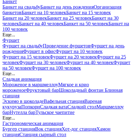
Банкет
Банкет на свадьбу
Банкет на день рождения
Организация
банкетов
Банкет на 10 человек
Банкет на 15 человек
Банкет на 20 человек
Банкет на 25 человек
Банкет на 30
человек
Банкет на 40 человек
Банкет на 50 человек
Банкет на
100 человек
Еще...
Фуршет
Фуршет на свадьбу
Проведение фуршетов
Фуршет на день
рождения
Фуршет в офис
Фуршет на 10 человек
Фуршет на 15 человек
Фуршет на 20 человек
Фуршет на 25
человек
Фуршет на 30 человек
Фуршет на 40 человек
Фуршет
на 50 человек
Фуршет на 100 человек
Еще...
Сладкая анимация
Мороженое в маршмеллоу
Мягкое и крио
мороженое
Фруктовый бар
Шоколадный фонтан
Блинная
станция
Эскимо в шоколаде
Вафельная станция
Вареная
кукуруза
Попкорн
Сладкая вата
Сладкий стол
Маршмеллоу
бар
Нутелла бар
Тульское чаепитие
Еще...
Гастрономическая анимация
Бургер станция
Вок станция
Хот-дог станция
Хамон
станция
Станция сырный стол