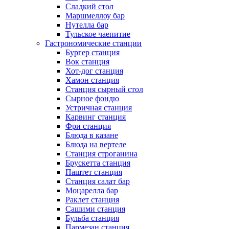
Сладкий стол
Маршмеллоу бар
Нутелла бар
Тульское чаепитие
Гастрономические станции
Бургер станция
Вок станция
Хот-дог станция
Хамон станция
Станция сырный стол
Сырное фондю
Устричная станция
Карвинг станция
Фри станция
Блюда в казане
Блюда на вертеле
Станция строганина
Брускетта станция
Паштет станция
Станция салат бар
Моцарелла бар
Раклет станция
Сашими станция
Бульба станция
Пармезан станция