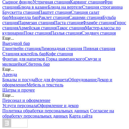
Сырное фондю
Устричная станция
Карвинг станция
Фри
станция
Блюда в казане
Блюда на вертеле
Станция строганина
Брускетта станция
Паштет станция
Станция салат
бар
Моцарелла бар
Раклет станция
Сашими станция
Бульба
станция
Пармезан станция
Паста станция
Фламбе станция
Гирос
станция
Армейская станция
Такос станция
Мастер-классы по
кулинарии
Поке станция
Паэлья станция
Сэндвич станция
Еще...
Выездной бар
Глинтвейн станция
Лимонадная станция
Пивная станция
Станция коктейль бар
Кофе станция
Фонтан для напитков
Горка шампанского
Смузи и
милкшейки
Сбитень бар
Еще...
Аренда
Бокалы и посуда
Все для фуршета
Оборудование
Декор и
оформление
Мебель и текстиль
Шатры и прочее
Еще...
Персонал и оформление
Услуги персонала
Оформление и декор
Политика обработки персональных данных
Согласие на
обработку персональных данных
Карта сайта