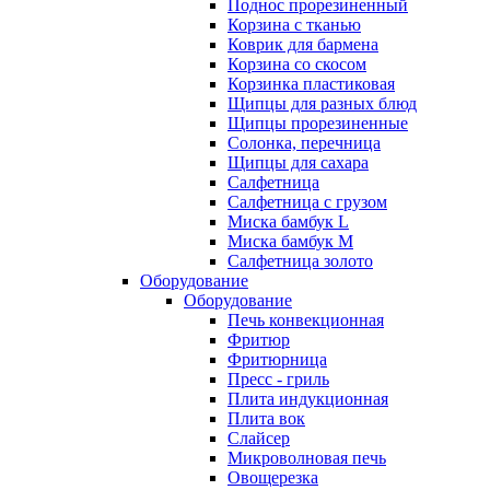
Поднос прорезиненный
Корзина с тканью
Коврик для бармена
Корзина со скосом
Корзинка пластиковая
Щипцы для разных блюд
Щипцы прорезиненные
Солонка, перечница
Щипцы для сахара
Салфетница
Салфетница с грузом
Миска бамбук L
Миска бамбук M
Салфетница золото
Оборудование
Оборудование
Печь конвекционная
Фритюр
Фритюрница
Пресс - гриль
Плита индукционная
Плита вок
Слайсер
Микроволновая печь
Овощерезка