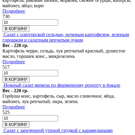
картофель, раковые шейки, морковь, свежие огурцы; каперсы;
майонез, яйцо; корн
Подробнее
730
В КОРЗИНУ
Салат с олюторской сельдью, печеным картофелем, зеленым
горошком и салатным репчатым луком
Вес - 220 гр.
Картофель черри, сельдь, лук репчатый красный, душистое
масло, горошек конс., микрозелень
Подробнее
517
В КОРЗИНУ
Нежный салат мимоза по фирменному рецепту в бокале
Вес - 220 гр.
Горбуша конс, картофель, сыр, масло сливочное, яйца,
майонез, лук репчатый, икра, зелень
Подробнее
525
В КОРЗИНУ
Салат с запеченной утиной грудкой с карамельными