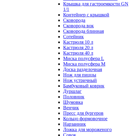
Крышка для гастроемкости GN
1/1
Контейнер с крышкой
Сковорода
Сковорода вок
Сковорода блинная
Сотейник
Кастрюля 10 л
Кастрюля 20 л
Кастрюля 40 л
Миска полусфера L
Миска полусфера M
Доска разделочная
Нож для пиццы
Нож устричный
Бамбуковый коврик
Дуршлаг
Половник
Шумовка
Венчик
Пресс для бургеров
Кольцо формовочное
Нарзанник
Ложка для мороженого
Совок