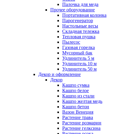
Палочка для меда
Прочее оборудование
Портативная колонка
Парогенератор
Настольные весы
Складная тележка
Тепловая пушка
Пылесос
Газовая горелка
Мусорный бак
Удлинитель 5 м
Удлинитель 10 м
Удлинитель 50 м
Декор и оформление
Декор
Кашпо сумка
Кашпо белое
Кашпо из стали
Кашпо желтая медь
Кашпо бетон
Вазон Венеция
Растение трава
Растение розмарин
Растение гелксина
Растение осока