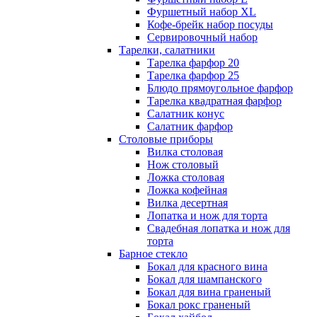
Фуршетный набор ХL
Кофе-брейк набор посуды
Сервировочный набор
Тарелки, салатники
Тарелка фарфор 20
Тарелка фарфор 25
Блюдо прямоугольное фарфор
Тарелка квадратная фарфор
Салатник конус
Салатник фарфор
Столовые приборы
Вилка столовая
Нож столовый
Ложка столовая
Ложка кофейная
Вилка десертная
Лопатка и нож для торта
Свадебная лопатка и нож для
торта
Барное стекло
Бокал для красного вина
Бокал для шампанского
Бокал для вина граненый
Бокал рокс граненый