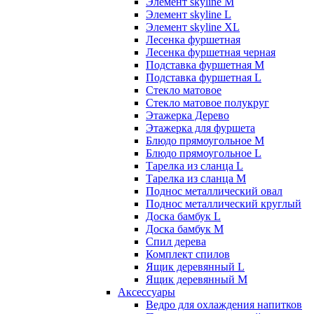
Элемент skyline M
Элемент skyline L
Элемент skyline XL
Лесенка фуршетная
Лесенка фуршетная черная
Подставка фуршетная M
Подставка фуршетная L
Стекло матовое
Стекло матовое полукруг
Этажерка Дерево
Этажерка для фуршета
Блюдо прямоугольное M
Блюдо прямоугольное L
Тарелка из сланца L
Тарелка из сланца M
Поднос металлический овал
Поднос металлический круглый
Доска бамбук L
Доска бамбук M
Спил дерева
Комплект спилов
Ящик деревянный L
Ящик деревянный M
Аксессуары
Ведро для охлаждения напитков