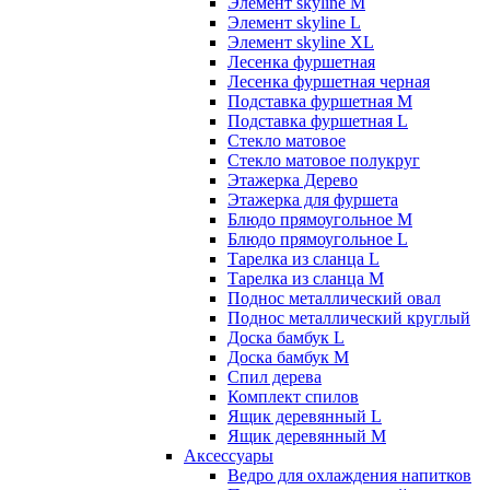
Элемент skyline M
Элемент skyline L
Элемент skyline XL
Лесенка фуршетная
Лесенка фуршетная черная
Подставка фуршетная M
Подставка фуршетная L
Стекло матовое
Стекло матовое полукруг
Этажерка Дерево
Этажерка для фуршета
Блюдо прямоугольное M
Блюдо прямоугольное L
Тарелка из сланца L
Тарелка из сланца M
Поднос металлический овал
Поднос металлический круглый
Доска бамбук L
Доска бамбук M
Спил дерева
Комплект спилов
Ящик деревянный L
Ящик деревянный M
Аксессуары
Ведро для охлаждения напитков