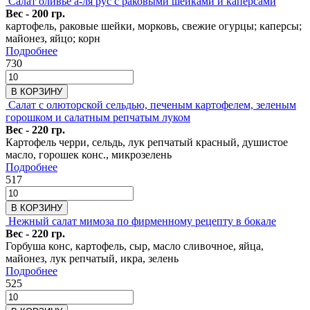
Салат оливье а-ля рус с раковыми шейками и каперсами
Вес - 200 гр.
картофель, раковые шейки, морковь, свежие огурцы; каперсы;
майонез, яйцо; корн
Подробнее
730
В КОРЗИНУ
Салат с олюторской сельдью, печеным картофелем, зеленым
горошком и салатным репчатым луком
Вес - 220 гр.
Картофель черри, сельдь, лук репчатый красный, душистое
масло, горошек конс., микрозелень
Подробнее
517
В КОРЗИНУ
Нежный салат мимоза по фирменному рецепту в бокале
Вес - 220 гр.
Горбуша конс, картофель, сыр, масло сливочное, яйца,
майонез, лук репчатый, икра, зелень
Подробнее
525