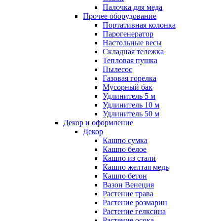
Палочка для меда
Прочее оборудование
Портативная колонка
Парогенератор
Настольные весы
Складная тележка
Тепловая пушка
Пылесос
Газовая горелка
Мусорный бак
Удлинитель 5 м
Удлинитель 10 м
Удлинитель 50 м
Декор и оформление
Декор
Кашпо сумка
Кашпо белое
Кашпо из стали
Кашпо желтая медь
Кашпо бетон
Вазон Венеция
Растение трава
Растение розмарин
Растение гелксина
Растение осока