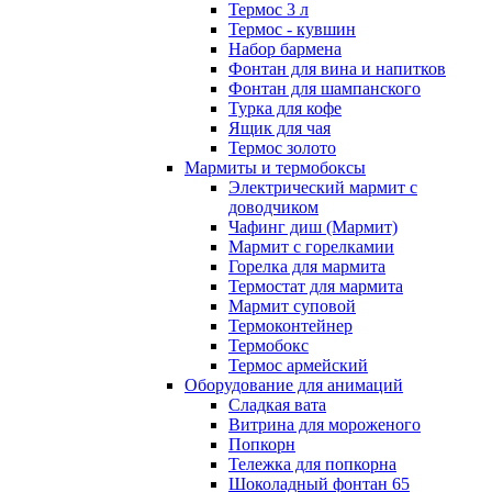
Термос 3 л
Термос - кувшин
Набор бармена
Фонтан для вина и напитков
Фонтан для шампанского
Турка для кофе
Ящик для чая
Термос золото
Мармиты и термобоксы
Электрический мармит с
доводчиком
Чафинг диш (Мармит)
Мармит с горелкамии
Горелка для мармита
Термостат для мармита
Мармит суповой
Термоконтейнер
Термобокс
Термос армейский
Оборудование для анимаций
Сладкая вата
Витрина для мороженого
Попкорн
Тележка для попкорна
Шоколадный фонтан 65