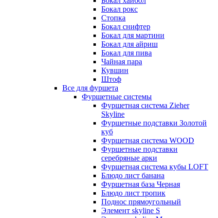
Бокал хайбол
Бокал рокс
Стопка
Бокал снифтер
Бокал для мартини
Бокал для айриш
Бокал для пива
Чайная пара
Кувшин
Штоф
Все для фуршета
Фуршетные системы
Фуршетная система Zieher
Skyline
Фуршетные подставки Золотой
куб
Фуршетная система WOOD
Фуршетные подставки
серебряные арки
Фуршетная система кубы LOFT
Блюдо лист банана
Фуршетная база Черная
Блюдо лист тропик
Поднос прямоугольный
Элемент skyline S