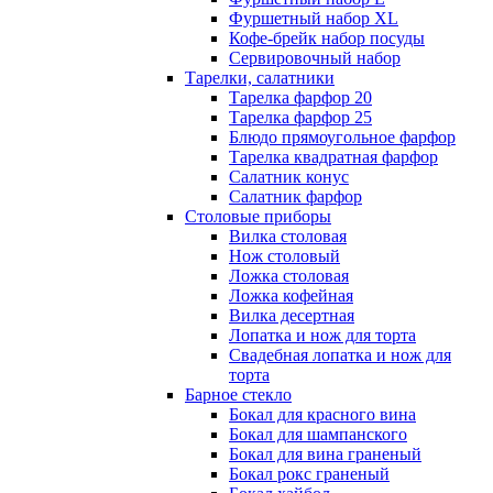
Фуршетный набор ХL
Кофе-брейк набор посуды
Сервировочный набор
Тарелки, салатники
Тарелка фарфор 20
Тарелка фарфор 25
Блюдо прямоугольное фарфор
Тарелка квадратная фарфор
Салатник конус
Салатник фарфор
Столовые приборы
Вилка столовая
Нож столовый
Ложка столовая
Ложка кофейная
Вилка десертная
Лопатка и нож для торта
Свадебная лопатка и нож для
торта
Барное стекло
Бокал для красного вина
Бокал для шампанского
Бокал для вина граненый
Бокал рокс граненый