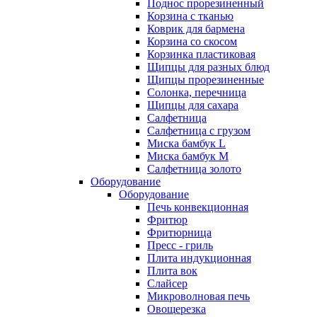
Поднос прорезиненный
Корзина с тканью
Коврик для бармена
Корзина со скосом
Корзинка пластиковая
Щипцы для разных блюд
Щипцы прорезиненные
Солонка, перечница
Щипцы для сахара
Салфетница
Салфетница с грузом
Миска бамбук L
Миска бамбук M
Салфетница золото
Оборудование
Оборудование
Печь конвекционная
Фритюр
Фритюрница
Пресс - гриль
Плита индукционная
Плита вок
Слайсер
Микроволновая печь
Овощерезка