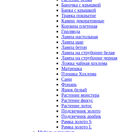
Баночка с крышкой
Банка с крышкой
Травка покрытие
Камни декоративные
Корзина плетеная
Гирлянда
Лампа настольная
Лампа шар
Лампа бетон
Лампа на струбцине белая
Лампа на струбцине черная
Ложка чайная хохлома
Матрешка
Плошка Хохлома
Сани
Фонарь
Ящик белый
Растение монстера
Растение фикус
Растение лотос
Подсвечник золото
Подсвечник арабик
Рамка золото S
Рамка золото L