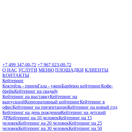
+7 499 347-00-72
+7 967 023-00-72
О НАС
УСЛУГИ
МЕНЮ
ПЛОЩАДКИ
КЛИЕНТЫ
КОНТАКТЫ
Кейтеринг
Коктейль - прием
Гала - ужин
Барбекю кейтеринг
Кофе-
брейк
Кейтеринг на свадьбу
Кейтеринг на выставку
Кейтеринг на
выпускной
Корпоративный кейтеринг
Кейтеринг в
офис
Кейтеринг на презентацию
Кейтеринг на новый год
Кейтеринг на день рождения
Кейтеринг на детский
ДР
Кейтеринг на 10 человек
Кейтеринг на 15
человек
Кейтеринг на 20 человек
Кейтеринг на 25
человек
Кейтеринг на 30 человек
Кейтеринг на 50