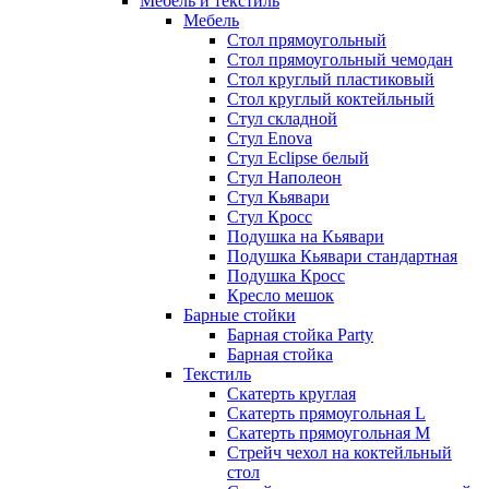
Мебель и текстиль
Мебель
Стол прямоугольный
Стол прямоугольный чемодан
Стол круглый пластиковый
Стол круглый коктейльный
Стул складной
Стул Enova
Стул Eclipse белый
Стул Наполеон
Стул Кьявари
Стул Кросс
Подушка на Кьявари
Подушка Кьявари стандартная
Подушка Кросс
Кресло мешок
Барные стойки
Барная стойка Party
Барная стойка
Текстиль
Скатерть круглая
Скатерть прямоугольная L
Скатерть прямоугольная M
Стрейч чехол на коктейльный
стол