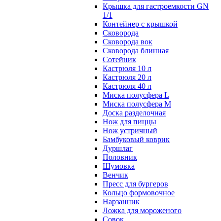
Крышка для гастроемкости GN
1/1
Контейнер с крышкой
Сковорода
Сковорода вок
Сковорода блинная
Сотейник
Кастрюля 10 л
Кастрюля 20 л
Кастрюля 40 л
Миска полусфера L
Миска полусфера M
Доска разделочная
Нож для пиццы
Нож устричный
Бамбуковый коврик
Дуршлаг
Половник
Шумовка
Венчик
Пресс для бургеров
Кольцо формовочное
Нарзанник
Ложка для мороженого
Совок