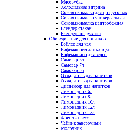
Мясорубка
Холодильная витрина
Соковыжималка для цитрусовых
Соковыжималка универсальная
Соковыжималка центробежная
Блендер стакан
Блендер погружной
Оборудование для напитков
Бойлер для чая
Кофемашина для капсул
Кофемашина для зерен
Самовар 3л
Самовар 7л
Самовар 5л
Охладитель для напитков
Охладитель для напитков
Диспенсер для напитков
Лимонадник 6л
Лимонадник 8л
Лимонадник 10л
Лимонадник 12л
Лимонадник 13л
Френч - пресс
Чайник заварочный
Молочник