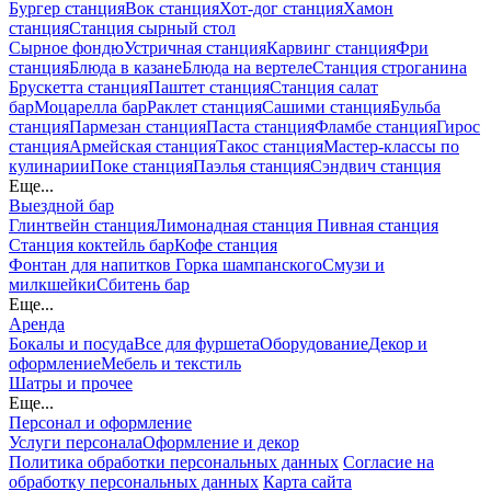
Бургер станция
Вок станция
Хот-дог станция
Хамон
станция
Станция сырный стол
Сырное фондю
Устричная станция
Карвинг станция
Фри
станция
Блюда в казане
Блюда на вертеле
Станция строганина
Брускетта станция
Паштет станция
Станция салат
бар
Моцарелла бар
Раклет станция
Сашими станция
Бульба
станция
Пармезан станция
Паста станция
Фламбе станция
Гирос
станция
Армейская станция
Такос станция
Мастер-классы по
кулинарии
Поке станция
Паэлья станция
Сэндвич станция
Еще...
Выездной бар
Глинтвейн станция
Лимонадная станция
Пивная станция
Станция коктейль бар
Кофе станция
Фонтан для напитков
Горка шампанского
Смузи и
милкшейки
Сбитень бар
Еще...
Аренда
Бокалы и посуда
Все для фуршета
Оборудование
Декор и
оформление
Мебель и текстиль
Шатры и прочее
Еще...
Персонал и оформление
Услуги персонала
Оформление и декор
Политика обработки персональных данных
Согласие на
обработку персональных данных
Карта сайта