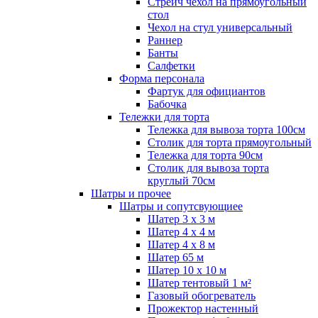
Стрейч чехол на прямоугольный
стол
Чехол на стул универсальный
Раннер
Банты
Салфетки
Форма персонала
Фартук для официантов
Бабочка
Тележки для торта
Тележка для вывоза торта 100см
Столик для торта прямоугольный
Тележка для торта 90см
Столик для вывоза торта
круглый 70см
Шатры и прочее
Шатры и сопутсвующиее
Шатер 3 х 3 м
Шатер 4 х 4 м
Шатер 4 х 8 м
Шатер 65 м
Шатер 10 х 10 м
Шатер тентовый 1 м²
Газовый обогреватель
Прожектор настенный