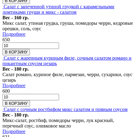
В КОРЗИНУ
Салат с запеченной утиной грудкой с карамельными
ломтиками груши и микс - салатом
Вес - 160 гр.
Микс салат, утиная грудка, груша, помидоры черри, кедровые
орешки, соль, соус
Подробнее
650
В КОРЗИНУ
Салат с жаренным куриным филе, сочным салатом романо и
пикантным соусом цезарь
Вес - 180 гр.
Салат романо, куриное филе, пармезан, черри, сухарики, соус
цезарь
Подробнее
600
В КОРЗИНУ
Салат с сочным ростбифом микс салатом и пряным соусом
Вес - 180 гр.
Микс-салат, ростбиф, помидоры черри, лук красный,
перечный соус, оливковое масло
Подробнее
631