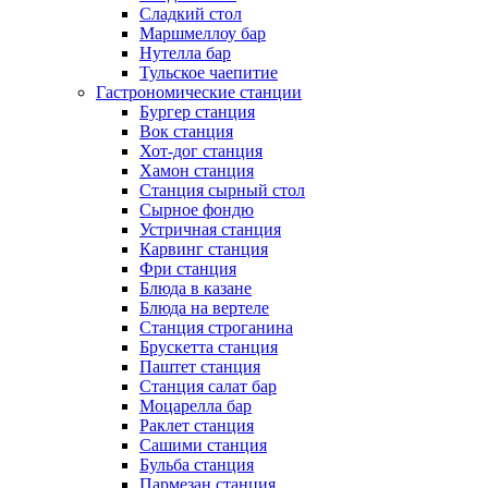
Сладкий стол
Маршмеллоу бар
Нутелла бар
Тульское чаепитие
Гастрономические станции
Бургер станция
Вок станция
Хот-дог станция
Хамон станция
Станция сырный стол
Сырное фондю
Устричная станция
Карвинг станция
Фри станция
Блюда в казане
Блюда на вертеле
Станция строганина
Брускетта станция
Паштет станция
Станция салат бар
Моцарелла бар
Раклет станция
Сашими станция
Бульба станция
Пармезан станция