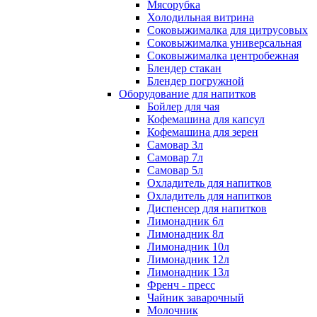
Мясорубка
Холодильная витрина
Соковыжималка для цитрусовых
Соковыжималка универсальная
Соковыжималка центробежная
Блендер стакан
Блендер погружной
Оборудование для напитков
Бойлер для чая
Кофемашина для капсул
Кофемашина для зерен
Самовар 3л
Самовар 7л
Самовар 5л
Охладитель для напитков
Охладитель для напитков
Диспенсер для напитков
Лимонадник 6л
Лимонадник 8л
Лимонадник 10л
Лимонадник 12л
Лимонадник 13л
Френч - пресс
Чайник заварочный
Молочник