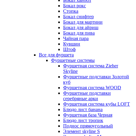
Бокал хайбол
Бокал рокс
Стопка
Бокал снифтер
Бокал для мартини
Бокал для айриш
Бокал для пива
Чайная пара
Кувшин
Штоф
Все для фуршета
Фуршетные системы
Фуршетная система Zieher
Skyline
Фуршетные подставки Золотой
куб
Фуршетная система WOOD
Фуршетные подставки
серебряные арки
Фуршетная система кубы LOFT
Блюдо лист банана
Фуршетная база Черная
Блюдо лист тропик
Поднос прямоугольный
Элемент skyline S