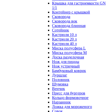
Крышка для гастроемкости GN
1/1
Контейнер с крышкой
Сковорода
Сковорода вок
Сковорода блинная
Сотейник
Кастрюля 10 л
Кастрюля 20 л
Кастрюля 40 л
Миска полусфера L
Миска полусфера M
Доска разделочная
Нож для пиццы
Нож устричный
Бамбуковый коврик
Дуршлаг
Половник
Шумовка
Венчик
Пресс для бургеров
Кольцо формовочное
Нарзанник
Ложка для мороженого
Совок