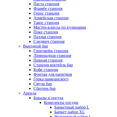
Паста станция
Фламбе станция
Гирос станция
Армейская станция
Такос станция
Мастер-классы по кулинарии
Поке станция
Паэлья станция
Сэндвич станция
Выездной бар
Глинтвейн станция
Лимонадная станция
Пивная станция
Станция коктейль бар
Кофе станция
Фонтан для напитков
Горка шампанского
Смузи бар
Сбитень бар
Аренда
Бокалы и посуда
Комплекты посуды
Банкетный набор L
Банкет набор XL
Фуршетный набор L