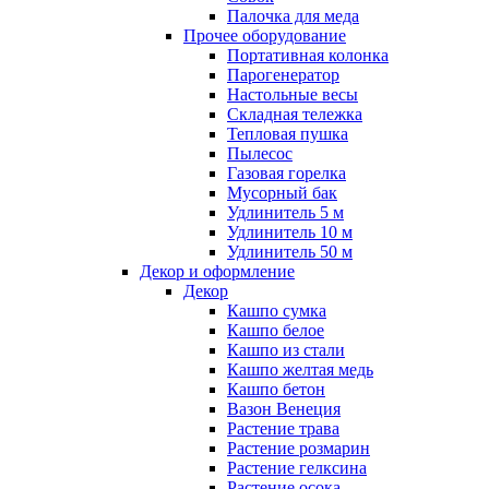
Палочка для меда
Прочее оборудование
Портативная колонка
Парогенератор
Настольные весы
Складная тележка
Тепловая пушка
Пылесос
Газовая горелка
Мусорный бак
Удлинитель 5 м
Удлинитель 10 м
Удлинитель 50 м
Декор и оформление
Декор
Кашпо сумка
Кашпо белое
Кашпо из стали
Кашпо желтая медь
Кашпо бетон
Вазон Венеция
Растение трава
Растение розмарин
Растение гелксина
Растение осока