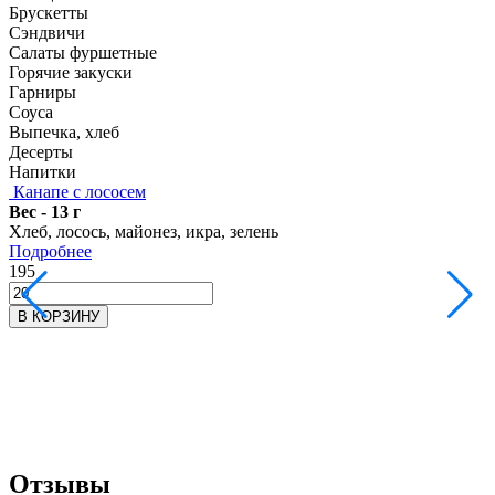
Брускетты
Сэндвичи
Салаты фуршетные
Горячие закуски
Гарниры
Соуса
Выпечка, хлеб
Десерты
Напитки
Канапе с лососем
Вес - 13 г
В
Хлеб, лосось, майонез, икра, зелень
Т
Подробнее
195
1
В КОРЗИНУ
Отзывы