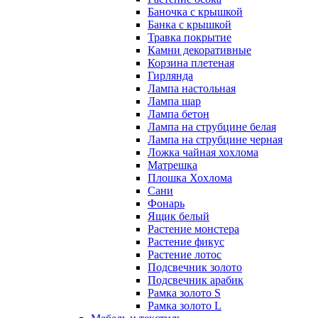
Баночка с крышкой
Банка с крышкой
Травка покрытие
Камни декоративные
Корзина плетеная
Гирлянда
Лампа настольная
Лампа шар
Лампа бетон
Лампа на струбцине белая
Лампа на струбцине черная
Ложка чайная хохлома
Матрешка
Плошка Хохлома
Сани
Фонарь
Ящик белый
Растение монстера
Растение фикус
Растение лотос
Подсвечник золото
Подсвечник арабик
Рамка золото S
Рамка золото L