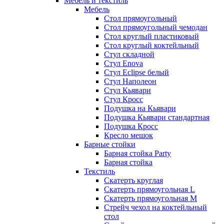
Мебель и текстиль
Мебель
Стол прямоугольный
Стол прямоугольный чемодан
Стол круглый пластиковый
Стол круглый коктейльный
Стул складной
Стул Enova
Стул Eclipse белый
Стул Наполеон
Стул Кьявари
Стул Кросс
Подушка на Кьявари
Подушка Кьявари стандартная
Подушка Кросс
Кресло мешок
Барные стойки
Барная стойка Party
Барная стойка
Текстиль
Скатерть круглая
Скатерть прямоугольная L
Скатерть прямоугольная M
Стрейч чехол на коктейльный
стол