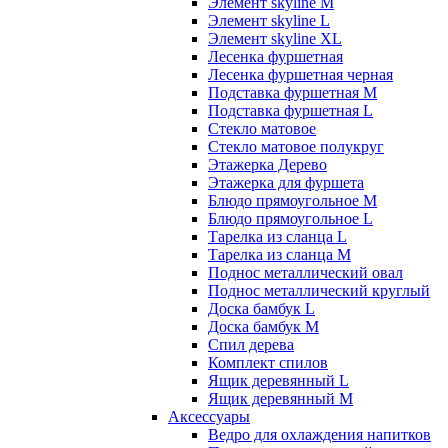
Элемент skyline M
Элемент skyline L
Элемент skyline XL
Лесенка фуршетная
Лесенка фуршетная черная
Подставка фуршетная M
Подставка фуршетная L
Стекло матовое
Стекло матовое полукруг
Этажерка Дерево
Этажерка для фуршета
Блюдо прямоугольное M
Блюдо прямоугольное L
Тарелка из сланца L
Тарелка из сланца M
Поднос металлический овал
Поднос металлический круглый
Доска бамбук L
Доска бамбук M
Спил дерева
Комплект спилов
Ящик деревянный L
Ящик деревянный M
Аксессуары
Ведро для охлаждения напитков