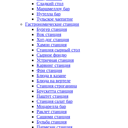
Сладкий стол
Маршмеллоу бар
Нутелла бар
Тульское чаепитие
Гастрономические станции
Бургер станция
Вок станция
Хот-дог станция
Хамон станция
Станция сырный стол
Сырное фондю
Устричная станция
Карвинг станция
Фри станция
Блюда в казане
Блюда на вертеле
Станция строганина
Брускетта станция
Паштет станция
Станция салат бар
Моцарелла бар
Раклет станция
Сашими станция
Бульба станция
Пармезан станция