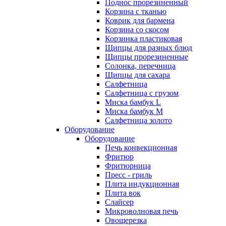
Поднос прорезиненный
Корзина с тканью
Коврик для бармена
Корзина со скосом
Корзинка пластиковая
Щипцы для разных блюд
Щипцы прорезиненные
Солонка, перечница
Щипцы для сахара
Салфетница
Салфетница с грузом
Миска бамбук L
Миска бамбук M
Салфетница золото
Оборудование
Оборудование
Печь конвекционная
Фритюр
Фритюрница
Пресс - гриль
Плита индукционная
Плита вок
Слайсер
Микроволновая печь
Овощерезка