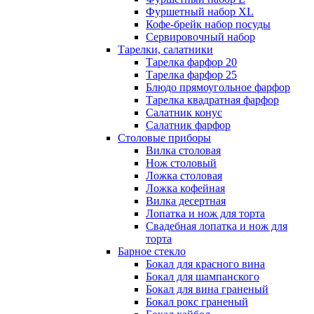
Фуршетный набор ХL
Кофе-брейк набор посуды
Сервировочный набор
Тарелки, салатники
Тарелка фарфор 20
Тарелка фарфор 25
Блюдо прямоугольное фарфор
Тарелка квадратная фарфор
Салатник конус
Салатник фарфор
Столовые приборы
Вилка столовая
Нож столовый
Ложка столовая
Ложка кофейная
Вилка десертная
Лопатка и нож для торта
Свадебная лопатка и нож для
торта
Барное стекло
Бокал для красного вина
Бокал для шампанского
Бокал для вина граненый
Бокал рокс граненый