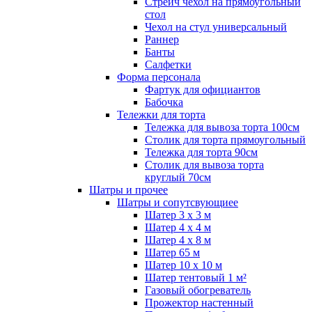
Стрейч чехол на прямоугольный
стол
Чехол на стул универсальный
Раннер
Банты
Салфетки
Форма персонала
Фартук для официантов
Бабочка
Тележки для торта
Тележка для вывоза торта 100см
Столик для торта прямоугольный
Тележка для торта 90см
Столик для вывоза торта
круглый 70см
Шатры и прочее
Шатры и сопутсвующиее
Шатер 3 х 3 м
Шатер 4 х 4 м
Шатер 4 х 8 м
Шатер 65 м
Шатер 10 х 10 м
Шатер тентовый 1 м²
Газовый обогреватель
Прожектор настенный