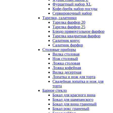
Фуршетный набор ХL
Кофе-брейк набор посуды
Сервировочный набор
Тарелки, салатники
Тарелка фарфор 20
Тарелка фарфор 25
Блюдо прямоугольное фарфор
Тарелка квадратная фарфор
Салатник конус
Салатник фарфор
Столовые приборы
Вилка столовая
Нож столовый
Ложка столовая
Ложка кофейная
Вилка десертная
Лопатка и нож для торта
Свадебная лопатка и нож для
торта
Барное стекло
Бокал для красного вина
Бокал для шампанского
Бокал для вина граненый
Бокал рокс граненый