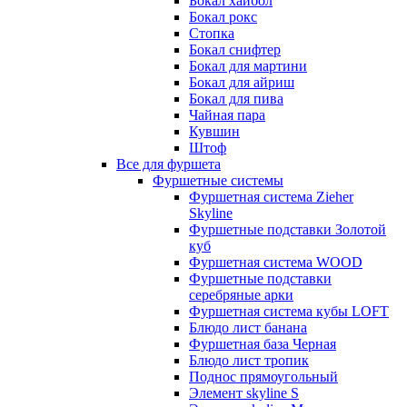
Бокал хайбол
Бокал рокс
Стопка
Бокал снифтер
Бокал для мартини
Бокал для айриш
Бокал для пива
Чайная пара
Кувшин
Штоф
Все для фуршета
Фуршетные системы
Фуршетная система Zieher
Skyline
Фуршетные подставки Золотой
куб
Фуршетная система WOOD
Фуршетные подставки
серебряные арки
Фуршетная система кубы LOFT
Блюдо лист банана
Фуршетная база Черная
Блюдо лист тропик
Поднос прямоугольный
Элемент skyline S