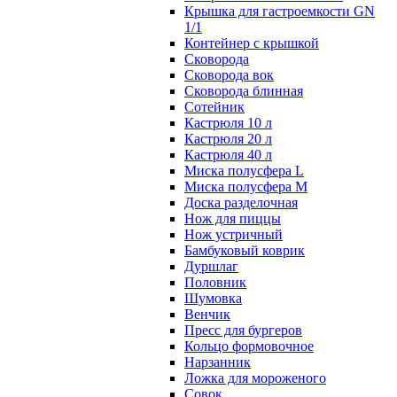
Крышка для гастроемкости GN
1/1
Контейнер с крышкой
Сковорода
Сковорода вок
Сковорода блинная
Сотейник
Кастрюля 10 л
Кастрюля 20 л
Кастрюля 40 л
Миска полусфера L
Миска полусфера M
Доска разделочная
Нож для пиццы
Нож устричный
Бамбуковый коврик
Дуршлаг
Половник
Шумовка
Венчик
Пресс для бургеров
Кольцо формовочное
Нарзанник
Ложка для мороженого
Совок