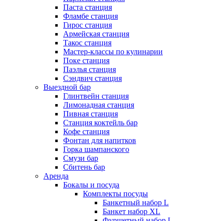
Паста станция
Фламбе станция
Гирос станция
Армейская станция
Такос станция
Мастер-классы по кулинарии
Поке станция
Паэлья станция
Сэндвич станция
Выездной бар
Глинтвейн станция
Лимонадная станция
Пивная станция
Станция коктейль бар
Кофе станция
Фонтан для напитков
Горка шампанского
Смузи бар
Сбитень бар
Аренда
Бокалы и посуда
Комплекты посуды
Банкетный набор L
Банкет набор XL
Фуршетный набор L