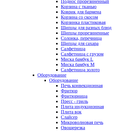
Поднос прорезиненный
Корзина с тканью
Коврик для бармена
Корзина со скосом
Корзинка пластиковая
Щипцы для разных блюд
Щипцы прорезиненные
Солонка, перечница
Щипцы для сахара
Салфетница
Салфетница с грузом
Миска бамбук L
Миска бамбук M
Салфетница золото
Оборудование
Оборудование
Печь конвекционная
Фритюр
Фритюрница
Пресс - гриль
Плита индукционная
Плита вок
Слайсер
Микроволновая печь
Овощерезка