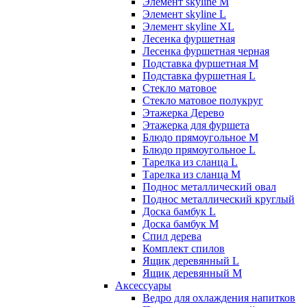
Элемент skyline M
Элемент skyline L
Элемент skyline XL
Лесенка фуршетная
Лесенка фуршетная черная
Подставка фуршетная M
Подставка фуршетная L
Стекло матовое
Стекло матовое полукруг
Этажерка Дерево
Этажерка для фуршета
Блюдо прямоугольное M
Блюдо прямоугольное L
Тарелка из сланца L
Тарелка из сланца M
Поднос металлический овал
Поднос металлический круглый
Доска бамбук L
Доска бамбук M
Спил дерева
Комплект спилов
Ящик деревянный L
Ящик деревянный M
Аксессуары
Ведро для охлаждения напитков