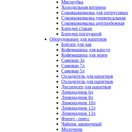
Мясорубка
Холодильная витрина
Соковыжималка для цитрусовых
Соковыжималка универсальная
Соковыжималка центробежная
Блендер стакан
Блендер погружной
Оборудование для напитков
Бойлер для чая
Кофемашина для капсул
Кофемашина для зерен
Самовар 3л
Самовар 7л
Самовар 5л
Охладитель для напитков
Охладитель для напитков
Диспенсер для напитков
Лимонадник 6л
Лимонадник 8л
Лимонадник 10л
Лимонадник 12л
Лимонадник 13л
Френч - пресс
Чайник заварочный
Молочник