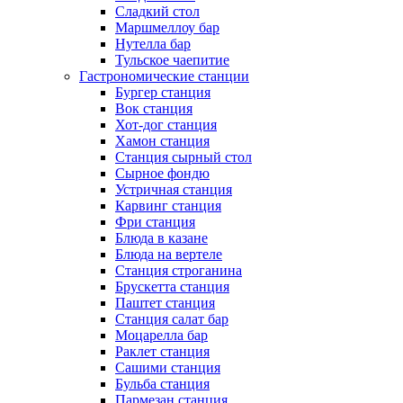
Сладкий стол
Маршмеллоу бар
Нутелла бар
Тульское чаепитие
Гастрономические станции
Бургер станция
Вок станция
Хот-дог станция
Хамон станция
Станция сырный стол
Сырное фондю
Устричная станция
Карвинг станция
Фри станция
Блюда в казане
Блюда на вертеле
Станция строганина
Брускетта станция
Паштет станция
Станция салат бар
Моцарелла бар
Раклет станция
Сашими станция
Бульба станция
Пармезан станция