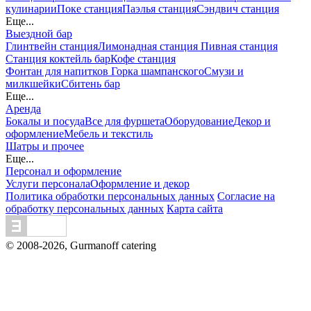
кулинарии
Поке станция
Паэлья станция
Сэндвич станция
Еще...
Выездной бар
Глинтвейн станция
Лимонадная станция
Пивная станция
Станция коктейль бар
Кофе станция
Фонтан для напитков
Горка шампанского
Смузи и
милкшейки
Сбитень бар
Еще...
Аренда
Бокалы и посуда
Все для фуршета
Оборудование
Декор и
оформление
Мебель и текстиль
Шатры и прочее
Еще...
Персонал и оформление
Услуги персонала
Оформление и декор
Политика обработки персональных данных
Согласие на
обработку персональных данных
Карта сайта
© 2008-2026, Gurmanoff catering
Вся информация на сайте - собственность владельцев
сайта. Публикация информации с сайта gurmanoff.ru без
разрешения запрещена. Все права защищены. Любая
информация, предоставленная на данном сайте, носит