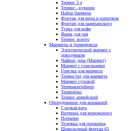
Термос 3 л
Термос - кувшин
Набор бармена
Фонтан для вина и напитков
Фонтан для шампанского
Турка для кофе
Ящик для чая
Термос золото
Мармиты и термобоксы
Электрический мармит с
доводчиком
Чафинг диш (Мармит)
Мармит с горелкамии
Горелка для мармита
Термостат для мармита
Мармит суповой
Термоконтейнер
Термобокс
Термос армейский
Оборудование для анимаций
Сладкая вата
Витрина для мороженого
Попкорн
Тележка для попкорна
Шоколадный фонтан 65