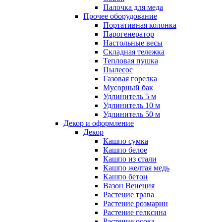
Палочка для меда
Прочее оборудование
Портативная колонка
Парогенератор
Настольные весы
Складная тележка
Тепловая пушка
Пылесос
Газовая горелка
Мусорный бак
Удлинитель 5 м
Удлинитель 10 м
Удлинитель 50 м
Декор и оформление
Декор
Кашпо сумка
Кашпо белое
Кашпо из стали
Кашпо желтая медь
Кашпо бетон
Вазон Венеция
Растение трава
Растение розмарин
Растение гелксина
Растение осока