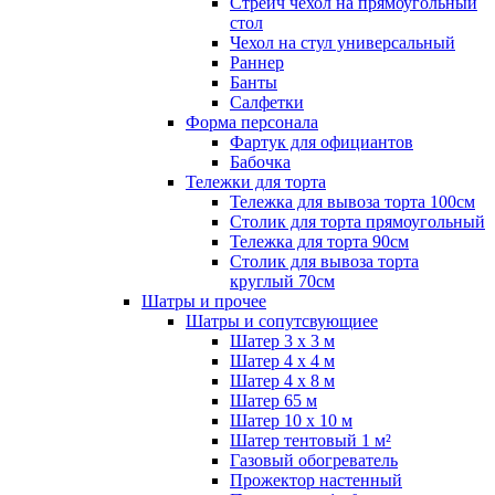
Стрейч чехол на прямоугольный
стол
Чехол на стул универсальный
Раннер
Банты
Салфетки
Форма персонала
Фартук для официантов
Бабочка
Тележки для торта
Тележка для вывоза торта 100см
Столик для торта прямоугольный
Тележка для торта 90см
Столик для вывоза торта
круглый 70см
Шатры и прочее
Шатры и сопутсвующиее
Шатер 3 х 3 м
Шатер 4 х 4 м
Шатер 4 х 8 м
Шатер 65 м
Шатер 10 х 10 м
Шатер тентовый 1 м²
Газовый обогреватель
Прожектор настенный