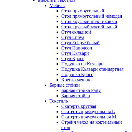
Мебель и текстиль
Мебель
Стол прямоугольный
Стол прямоугольный чемодан
Стол круглый пластиковый
Стол круглый коктейльный
Стул складной
Стул Enova
Стул Eclipse белый
Стул Наполеон
Стул Кьявари
Стул Кросс
Подушка на Кьявари
Подушка Кьявари стандартная
Подушка Кросс
Кресло мешок
Барные стойки
Барная стойка Party
Барная стойка
Текстиль
Скатерть круглая
Скатерть прямоугольная L
Скатерть прямоугольная M
Стрейч чехол на коктейльный
стол