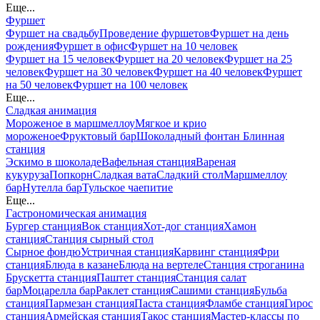
Еще...
Фуршет
Фуршет на свадьбу
Проведение фуршетов
Фуршет на день
рождения
Фуршет в офис
Фуршет на 10 человек
Фуршет на 15 человек
Фуршет на 20 человек
Фуршет на 25
человек
Фуршет на 30 человек
Фуршет на 40 человек
Фуршет
на 50 человек
Фуршет на 100 человек
Еще...
Сладкая анимация
Мороженое в маршмеллоу
Мягкое и крио
мороженое
Фруктовый бар
Шоколадный фонтан
Блинная
станция
Эскимо в шоколаде
Вафельная станция
Вареная
кукуруза
Попкорн
Сладкая вата
Сладкий стол
Маршмеллоу
бар
Нутелла бар
Тульское чаепитие
Еще...
Гастрономическая анимация
Бургер станция
Вок станция
Хот-дог станция
Хамон
станция
Станция сырный стол
Сырное фондю
Устричная станция
Карвинг станция
Фри
станция
Блюда в казане
Блюда на вертеле
Станция строганина
Брускетта станция
Паштет станция
Станция салат
бар
Моцарелла бар
Раклет станция
Сашими станция
Бульба
станция
Пармезан станция
Паста станция
Фламбе станция
Гирос
станция
Армейская станция
Такос станция
Мастер-классы по