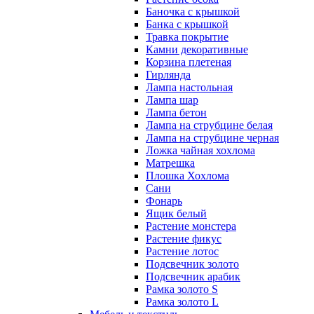
Баночка с крышкой
Банка с крышкой
Травка покрытие
Камни декоративные
Корзина плетеная
Гирлянда
Лампа настольная
Лампа шар
Лампа бетон
Лампа на струбцине белая
Лампа на струбцине черная
Ложка чайная хохлома
Матрешка
Плошка Хохлома
Сани
Фонарь
Ящик белый
Растение монстера
Растение фикус
Растение лотос
Подсвечник золото
Подсвечник арабик
Рамка золото S
Рамка золото L