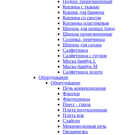
Поднос прорезиненный
Корзина с тканью
Коврик для бармена
Корзина со скосом
Корзинка пластиковая
Щипцы для разных блюд
Щипцы прорезиненные
Солонка, перечница
Щипцы для сахара
Салфетница
Салфетница с грузом
Миска бамбук L
Миска бамбук M
Салфетница золото
Оборудование
Оборудование
Печь конвекционная
Фритюр
Фритюрница
Пресс - гриль
Плита индукционная
Плита вок
Слайсер
Микроволновая печь
Овощерезка