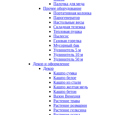
Палочка для меда
Прочее оборудование
Портативная колонка
Парогенератор
Настольные весы
Складная тележка
Тепловая пушка
Пылесос
Газовая горелка
Мусорный бак
Удлинитель 5 м
Удлинитель 10 м
Удлинитель 50 м
Декор и оформление
Декор
Кашпо сумка
Кашпо белое
Кашпо из стали
Кашпо желтая медь
Кашпо бетон
Вазон Венеция
Растение трава
Растение розмарин
Растение гелксина
Растение осока