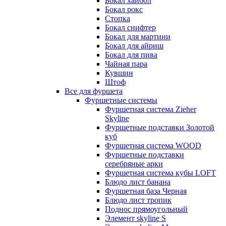
Бокал хайбол
Бокал рокс
Стопка
Бокал снифтер
Бокал для мартини
Бокал для айриш
Бокал для пива
Чайная пара
Кувшин
Штоф
Все для фуршета
Фуршетные системы
Фуршетная система Zieher
Skyline
Фуршетные подставки Золотой
куб
Фуршетная система WOOD
Фуршетные подставки
серебряные арки
Фуршетная система кубы LOFT
Блюдо лист банана
Фуршетная база Черная
Блюдо лист тропик
Поднос прямоугольный
Элемент skyline S