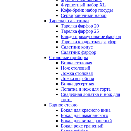
Фуршетный набор ХL
Кофе-брейк набор посуды
Сервировочный набор
Тарелки, салатники
Тарелка фарфор 20
Тарелка фарфор 25
Блюдо прямоугольное фарфор
Тарелка квадратная фарфор
Салатник конус
Салатник фарфор
Столовые приборы
Вилка столовая
Нож столовый
Ложка столовая
Ложка кофейная
Вилка десертная
Лопатка и нож для торта
Свадебная лопатка и нож для
торта
Барное стекло
Бокал для красного вина
Бокал для шампанского
Бокал для вина граненый
Бокал рокс граненый