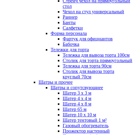
Стрейч чехол на прямоугольный
стол
Чехол на стул универсальный
Раннер
Банты
Салфетки
Форма персонала
Фартук для официантов
Бабочка
Тележки для торта
Тележка для вывоза торта 100см
Столик для торта прямоугольный
Тележка для торта 90см
Столик для вывоза торта
круглый 70см
Шатры и прочее
Шатры и сопутсвующиее
Шатер 3 х 3 м
Шатер 4 х 4 м
Шатер 4 х 8 м
Шатер 65 м
Шатер 10 х 10 м
Шатер тентовый 1 м²
Газовый обогреватель
Прожектор настенный