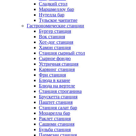
Сладкий стол
Маршмеллоу бар
Нутелла бар
Тульское чаепитие
Гастрономические станции
Бургер станция
Вок станция
Хот-дог станция
Хамон станция
Станция сырный стол
Сырное фондю
Устричная станция
Карвинг станция
Фри станция
Блюда в казане
Блюда на вертеле
Станция строганина
Брускетта станция
Паштет станция
Станция салат бар
Моцарелла бар
Раклет станция
Сашими станция
Бульба станция
Пармезан станция