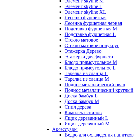
Элемент skyline M
Элемент skyline L
Элемент skyline XL
Лесенка фуршетная
Лесенка фуршетная черная
Подставка фуршетная M
Подставка фуршетная L
Стекло матовое
Стекло матовое полукруг
Этажерка Дерево
Этажерка для фуршета
Блюдо прямоугольное M
Блюдо прямоугольное L
Тарелка из сланца L
Тарелка из сланца M
Поднос металлический овал
Поднос металлический круглый
Доска бамбук L
Доска бамбук M
Спил дерева
Комплект спилов
Ящик деревянный L
Ящик деревянный M
Аксессуары
Ведро для охлаждения напитков