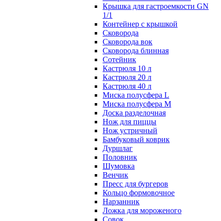
Крышка для гастроемкости GN
1/1
Контейнер с крышкой
Сковорода
Сковорода вок
Сковорода блинная
Сотейник
Кастрюля 10 л
Кастрюля 20 л
Кастрюля 40 л
Миска полусфера L
Миска полусфера M
Доска разделочная
Нож для пиццы
Нож устричный
Бамбуковый коврик
Дуршлаг
Половник
Шумовка
Венчик
Пресс для бургеров
Кольцо формовочное
Нарзанник
Ложка для мороженого
Совок