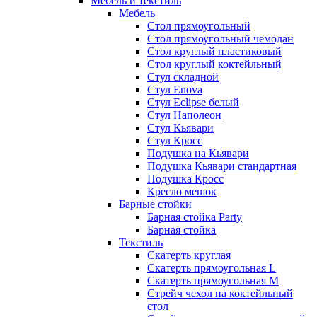
Мебель и текстиль
Мебель
Стол прямоугольный
Стол прямоугольный чемодан
Стол круглый пластиковый
Стол круглый коктейльный
Стул складной
Стул Enova
Стул Eclipse белый
Стул Наполеон
Стул Кьявари
Стул Кросс
Подушка на Кьявари
Подушка Кьявари стандартная
Подушка Кросс
Кресло мешок
Барные стойки
Барная стойка Party
Барная стойка
Текстиль
Скатерть круглая
Скатерть прямоугольная L
Скатерть прямоугольная M
Стрейч чехол на коктейльный
стол