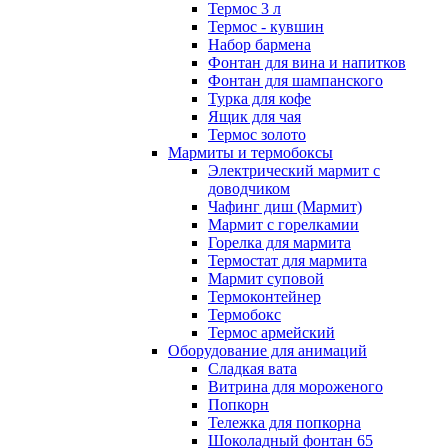
Термос 3 л
Термос - кувшин
Набор бармена
Фонтан для вина и напитков
Фонтан для шампанского
Турка для кофе
Ящик для чая
Термос золото
Мармиты и термобоксы
Электрический мармит с
доводчиком
Чафинг диш (Мармит)
Мармит с горелкамии
Горелка для мармита
Термостат для мармита
Мармит суповой
Термоконтейнер
Термобокс
Термос армейский
Оборудование для анимаций
Сладкая вата
Витрина для мороженого
Попкорн
Тележка для попкорна
Шоколадный фонтан 65