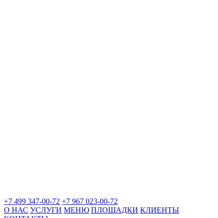
+7 499 347-00-72
+7 967 023-00-72
О НАС
УСЛУГИ
МЕНЮ
ПЛОЩАДКИ
КЛИЕНТЫ