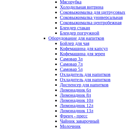
Мясорубка
Холодильная витрина
Соковыжималка для цитрусовых
Соковыжималка универсальная
Соковыжималка центробежная
Блендер стакан
Блендер погружной
Оборудование для напитков
Бойлер для чая
Кофемашина для капсул
Кофемашина для зерен
Самовар 3л
Самовар 7л
Самовар 5л
Охладитель для напитков
Охладитель для напитков
Диспенсер для напитков
Лимонадник 6л
Лимонадник 8л
Лимонадник 10л
Лимонадник 12л
Лимонадник 13л
Френч - пресс
Чайник заварочный
Молочник