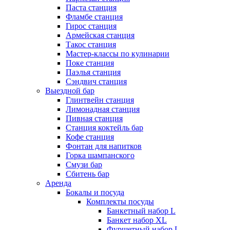
Паста станция
Фламбе станция
Гирос станция
Армейская станция
Такос станция
Мастер-классы по кулинарии
Поке станция
Паэлья станция
Сэндвич станция
Выездной бар
Глинтвейн станция
Лимонадная станция
Пивная станция
Станция коктейль бар
Кофе станция
Фонтан для напитков
Горка шампанского
Смузи бар
Сбитень бар
Аренда
Бокалы и посуда
Комплекты посуды
Банкетный набор L
Банкет набор XL
Фуршетный набор L