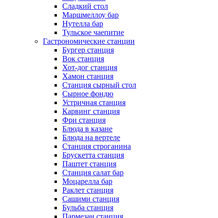
Сладкий стол
Маршмеллоу бар
Нутелла бар
Тульское чаепитие
Гастрономические станции
Бургер станция
Вок станция
Хот-дог станция
Хамон станция
Станция сырный стол
Сырное фондю
Устричная станция
Карвинг станция
Фри станция
Блюда в казане
Блюда на вертеле
Станция строганина
Брускетта станция
Паштет станция
Станция салат бар
Моцарелла бар
Раклет станция
Сашими станция
Бульба станция
Пармезан станция