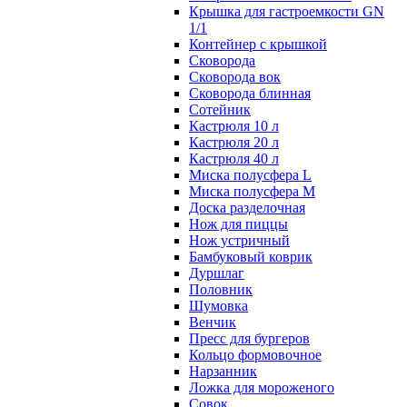
Крышка для гастроемкости GN
1/1
Контейнер с крышкой
Сковорода
Сковорода вок
Сковорода блинная
Сотейник
Кастрюля 10 л
Кастрюля 20 л
Кастрюля 40 л
Миска полусфера L
Миска полусфера M
Доска разделочная
Нож для пиццы
Нож устричный
Бамбуковый коврик
Дуршлаг
Половник
Шумовка
Венчик
Пресс для бургеров
Кольцо формовочное
Нарзанник
Ложка для мороженого
Совок