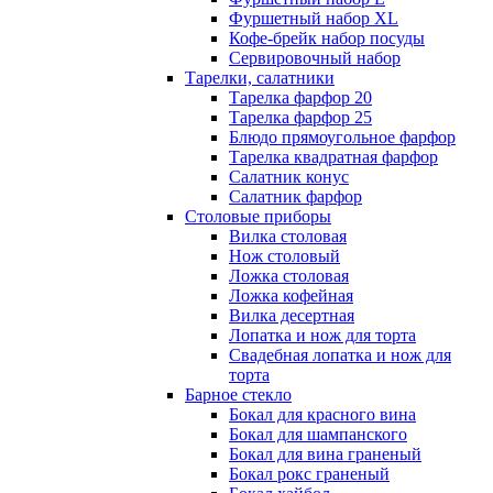
Фуршетный набор ХL
Кофе-брейк набор посуды
Сервировочный набор
Тарелки, салатники
Тарелка фарфор 20
Тарелка фарфор 25
Блюдо прямоугольное фарфор
Тарелка квадратная фарфор
Салатник конус
Салатник фарфор
Столовые приборы
Вилка столовая
Нож столовый
Ложка столовая
Ложка кофейная
Вилка десертная
Лопатка и нож для торта
Свадебная лопатка и нож для
торта
Барное стекло
Бокал для красного вина
Бокал для шампанского
Бокал для вина граненый
Бокал рокс граненый