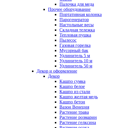
Палочка для меда
Прочее оборудование
Портативная колонка
Парогенератор
Настольные весы
Складная тележка
Тепловая пушка
Пылесос
Газовая горелка
Мусорный бак
Удлинитель 5 м
Удлинитель 10 м
Удлинитель 50 м
Декор и оформление
Декор
Кашпо сумка
Кашпо белое
Кашпо из стали
Кашпо желтая медь
Кашпо бетон
Вазон Венеция
Растение трава
Растение розмарин
Растение гелксина
Растение осока