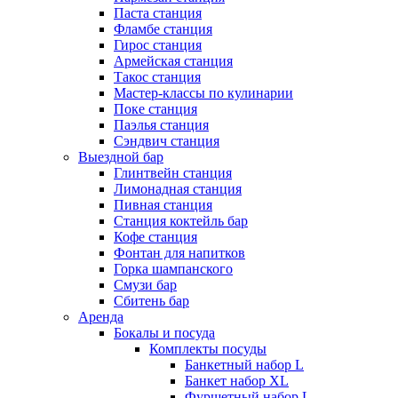
Паста станция
Фламбе станция
Гирос станция
Армейская станция
Такос станция
Мастер-классы по кулинарии
Поке станция
Паэлья станция
Сэндвич станция
Выездной бар
Глинтвейн станция
Лимонадная станция
Пивная станция
Станция коктейль бар
Кофе станция
Фонтан для напитков
Горка шампанского
Смузи бар
Сбитень бар
Аренда
Бокалы и посуда
Комплекты посуды
Банкетный набор L
Банкет набор XL
Фуршетный набор L