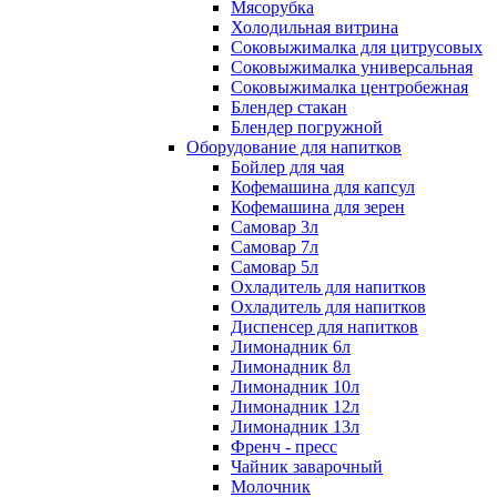
Мясорубка
Холодильная витрина
Соковыжималка для цитрусовых
Соковыжималка универсальная
Соковыжималка центробежная
Блендер стакан
Блендер погружной
Оборудование для напитков
Бойлер для чая
Кофемашина для капсул
Кофемашина для зерен
Самовар 3л
Самовар 7л
Самовар 5л
Охладитель для напитков
Охладитель для напитков
Диспенсер для напитков
Лимонадник 6л
Лимонадник 8л
Лимонадник 10л
Лимонадник 12л
Лимонадник 13л
Френч - пресс
Чайник заварочный
Молочник