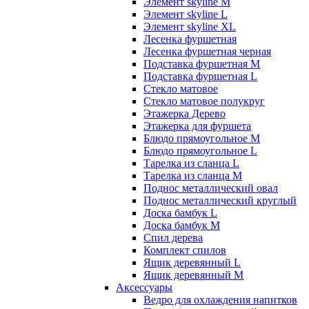
Элемент skyline M
Элемент skyline L
Элемент skyline XL
Лесенка фуршетная
Лесенка фуршетная черная
Подставка фуршетная M
Подставка фуршетная L
Стекло матовое
Стекло матовое полукруг
Этажерка Дерево
Этажерка для фуршета
Блюдо прямоугольное M
Блюдо прямоугольное L
Тарелка из сланца L
Тарелка из сланца M
Поднос металлический овал
Поднос металлический круглый
Доска бамбук L
Доска бамбук M
Спил дерева
Комплект спилов
Ящик деревянный L
Ящик деревянный M
Аксессуары
Ведро для охлаждения напитков