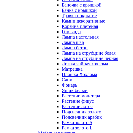
Баночка с крышкой
Банка с крышкой
Травка покрытие
Камни декоративные
Корзина плетеная
Гирлянда
Лампа настольная
Лампа шар
Лампа бетон
Лампа на струбцине белая
Лампа на струбцине черная
Ложка чайная хохлома
Матрешка
Плошка Хохлома
Сани
Фонарь
Ящик белый
Растение монстера
Растение фикус
Растение лотос
Подсвечник золото
Подсвечник арабик
Рамка золото S
Рамка золото L