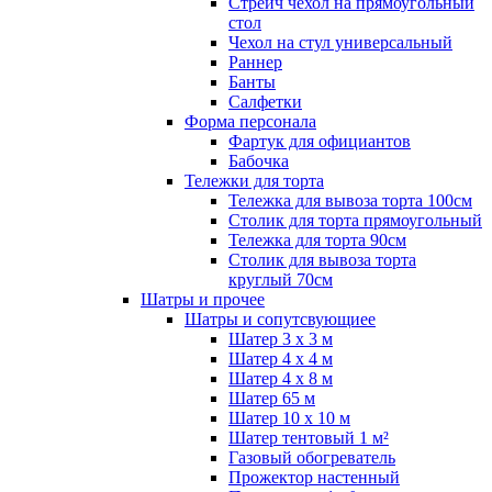
Стрейч чехол на прямоугольный
стол
Чехол на стул универсальный
Раннер
Банты
Салфетки
Форма персонала
Фартук для официантов
Бабочка
Тележки для торта
Тележка для вывоза торта 100см
Столик для торта прямоугольный
Тележка для торта 90см
Столик для вывоза торта
круглый 70см
Шатры и прочее
Шатры и сопутсвующиее
Шатер 3 х 3 м
Шатер 4 х 4 м
Шатер 4 х 8 м
Шатер 65 м
Шатер 10 х 10 м
Шатер тентовый 1 м²
Газовый обогреватель
Прожектор настенный