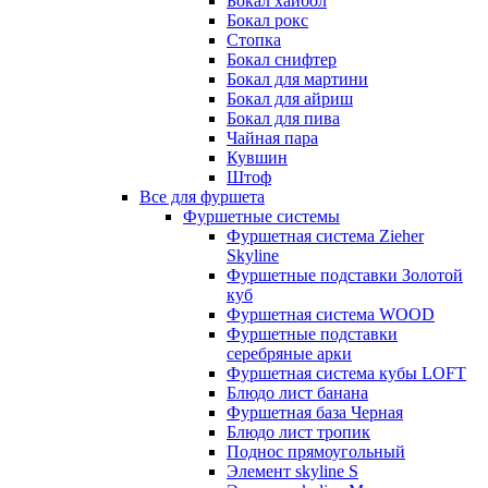
Бокал хайбол
Бокал рокс
Стопка
Бокал снифтер
Бокал для мартини
Бокал для айриш
Бокал для пива
Чайная пара
Кувшин
Штоф
Все для фуршета
Фуршетные системы
Фуршетная система Zieher
Skyline
Фуршетные подставки Золотой
куб
Фуршетная система WOOD
Фуршетные подставки
серебряные арки
Фуршетная система кубы LOFT
Блюдо лист банана
Фуршетная база Черная
Блюдо лист тропик
Поднос прямоугольный
Элемент skyline S