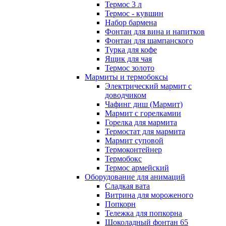
Термос 3 л
Термос - кувшин
Набор бармена
Фонтан для вина и напитков
Фонтан для шампанского
Турка для кофе
Ящик для чая
Термос золото
Мармиты и термобоксы
Электрический мармит с
доводчиком
Чафинг диш (Мармит)
Мармит с горелкамии
Горелка для мармита
Термостат для мармита
Мармит суповой
Термоконтейнер
Термобокс
Термос армейский
Оборудование для анимаций
Сладкая вата
Витрина для мороженого
Попкорн
Тележка для попкорна
Шоколадный фонтан 65