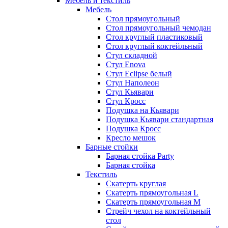
Мебель и текстиль
Мебель
Стол прямоугольный
Стол прямоугольный чемодан
Стол круглый пластиковый
Стол круглый коктейльный
Стул складной
Стул Enova
Стул Eclipse белый
Стул Наполеон
Стул Кьявари
Стул Кросс
Подушка на Кьявари
Подушка Кьявари стандартная
Подушка Кросс
Кресло мешок
Барные стойки
Барная стойка Party
Барная стойка
Текстиль
Скатерть круглая
Скатерть прямоугольная L
Скатерть прямоугольная M
Стрейч чехол на коктейльный
стол