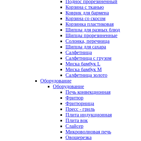
Поднос прорезиненный
Корзина с тканью
Коврик для бармена
Корзина со скосом
Корзинка пластиковая
Щипцы для разных блюд
Щипцы прорезиненные
Солонка, перечница
Щипцы для сахара
Салфетница
Салфетница с грузом
Миска бамбук L
Миска бамбук M
Салфетница золото
Оборудование
Оборудование
Печь конвекционная
Фритюр
Фритюрница
Пресс - гриль
Плита индукционная
Плита вок
Слайсер
Микроволновая печь
Овощерезка