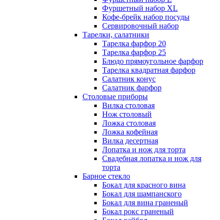
Фуршетный набор ХL
Кофе-брейк набор посуды
Сервировочный набор
Тарелки, салатники
Тарелка фарфор 20
Тарелка фарфор 25
Блюдо прямоугольное фарфор
Тарелка квадратная фарфор
Салатник конус
Салатник фарфор
Столовые приборы
Вилка столовая
Нож столовый
Ложка столовая
Ложка кофейная
Вилка десертная
Лопатка и нож для торта
Свадебная лопатка и нож для
торта
Барное стекло
Бокал для красного вина
Бокал для шампанского
Бокал для вина граненый
Бокал рокс граненый