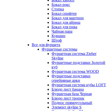
Бокал хайбол
Бокал рокс
Стопка
Бокал снифтер
Бокал для мартини
Бокал для айриш
Бокал для пива
Чайная пара
Кувшин
Штоф
Все для фуршета
Фуршетные системы
Фуршетная система Zieher
Skyline
Фуршетные подставки Золотой
куб
Фуршетная система WOOD
Фуршетные подставки
серебряные арки
Фуршетная система кубы LOFT
Блюдо лист банана
Фуршетная база Черная
Блюдо лист тропик
Поднос прямоугольный
Элемент skyline S