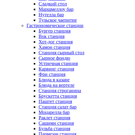
Сладкий стол
Маршмеллоу бар
Нутелла бар
Тульское чаепитие
Гастрономические станции
Бургер станция
Вок станция
Хот-дог станция
Хамон станция
Станция сырный стол
Сырное фондю
Устричная станция
Карвинг станция
Фри станция
Блюда в казане
Блюда на вертеле
Станция строганина
Брускетта станция
Паштет станция
Станция салат бар
Моцарелла бар
Раклет станция
Сашими станция
Бульба станция
Пармезан станция