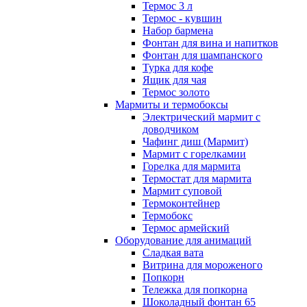
Термос 3 л
Термос - кувшин
Набор бармена
Фонтан для вина и напитков
Фонтан для шампанского
Турка для кофе
Ящик для чая
Термос золото
Мармиты и термобоксы
Электрический мармит с
доводчиком
Чафинг диш (Мармит)
Мармит с горелкамии
Горелка для мармита
Термостат для мармита
Мармит суповой
Термоконтейнер
Термобокс
Термос армейский
Оборудование для анимаций
Сладкая вата
Витрина для мороженого
Попкорн
Тележка для попкорна
Шоколадный фонтан 65