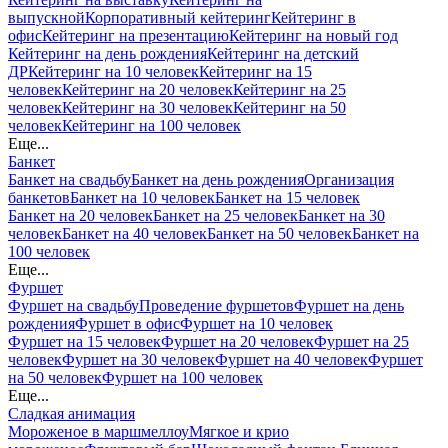
выпускной
Корпоративный кейтеринг
Кейтеринг в
офис
Кейтеринг на презентацию
Кейтеринг на новый год
Кейтеринг на день рождения
Кейтеринг на детский
ДР
Кейтеринг на 10 человек
Кейтеринг на 15
человек
Кейтеринг на 20 человек
Кейтеринг на 25
человек
Кейтеринг на 30 человек
Кейтеринг на 50
человек
Кейтеринг на 100 человек
Еще...
Банкет
Банкет на свадьбу
Банкет на день рождения
Организация
банкетов
Банкет на 10 человек
Банкет на 15 человек
Банкет на 20 человек
Банкет на 25 человек
Банкет на 30
человек
Банкет на 40 человек
Банкет на 50 человек
Банкет на
100 человек
Еще...
Фуршет
Фуршет на свадьбу
Проведение фуршетов
Фуршет на день
рождения
Фуршет в офис
Фуршет на 10 человек
Фуршет на 15 человек
Фуршет на 20 человек
Фуршет на 25
человек
Фуршет на 30 человек
Фуршет на 40 человек
Фуршет
на 50 человек
Фуршет на 100 человек
Еще...
Сладкая анимация
Мороженое в маршмеллоу
Мягкое и крио