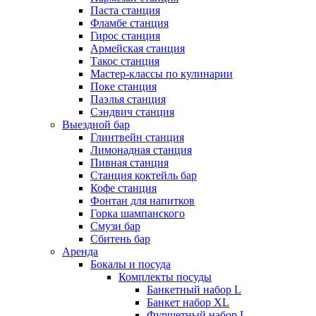
Паста станция
Фламбе станция
Гирос станция
Армейская станция
Такос станция
Мастер-классы по кулинарии
Поке станция
Паэлья станция
Сэндвич станция
Выездной бар
Глинтвейн станция
Лимонадная станция
Пивная станция
Станция коктейль бар
Кофе станция
Фонтан для напитков
Горка шампанского
Смузи бар
Сбитень бар
Аренда
Бокалы и посуда
Комплекты посуды
Банкетный набор L
Банкет набор XL
Фуршетный набор L