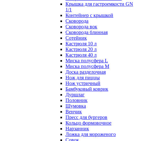
Крышка для гастроемкости GN
1/1
Контейнер с крышкой
Сковорода
Сковорода вок
Сковорода блинная
Сотейник
Кастрюля 10 л
Кастрюля 20 л
Кастрюля 40 л
Миска полусфера L
Миска полусфера M
Доска разделочная
Нож для пиццы
Нож устричный
Бамбуковый коврик
Дуршлаг
Половник
Шумовка
Венчик
Пресс для бургеров
Кольцо формовочное
Нарзанник
Ложка для мороженого
Совок