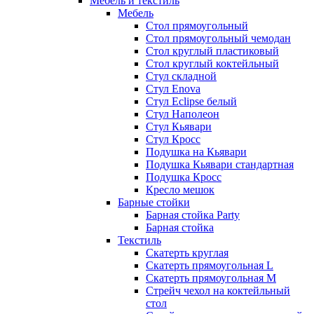
Мебель и текстиль
Мебель
Стол прямоугольный
Стол прямоугольный чемодан
Стол круглый пластиковый
Стол круглый коктейльный
Стул складной
Стул Enova
Стул Eclipse белый
Стул Наполеон
Стул Кьявари
Стул Кросс
Подушка на Кьявари
Подушка Кьявари стандартная
Подушка Кросс
Кресло мешок
Барные стойки
Барная стойка Party
Барная стойка
Текстиль
Скатерть круглая
Скатерть прямоугольная L
Скатерть прямоугольная M
Стрейч чехол на коктейльный
стол