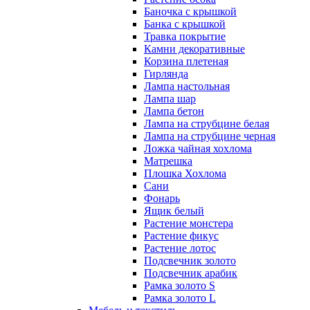
Баночка с крышкой
Банка с крышкой
Травка покрытие
Камни декоративные
Корзина плетеная
Гирлянда
Лампа настольная
Лампа шар
Лампа бетон
Лампа на струбцине белая
Лампа на струбцине черная
Ложка чайная хохлома
Матрешка
Плошка Хохлома
Сани
Фонарь
Ящик белый
Растение монстера
Растение фикус
Растение лотос
Подсвечник золото
Подсвечник арабик
Рамка золото S
Рамка золото L