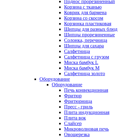
Поднос прорезиненный
Корзина с тканью
Коврик для бармена
Корзина со скосом
Корзинка пластиковая
Щипцы для разных блюд
Щипцы прорезиненные
Солонка, перечница
Щипцы для сахара
Салфетница
Салфетница с грузом
Миска бамбук L
Миска бамбук M
Салфетница золото
Оборудование
Оборудование
Печь конвекционная
Фритюр
Фритюрница
Пресс - гриль
Плита индукционная
Плита вок
Слайсер
Микроволновая печь
Овощерезка