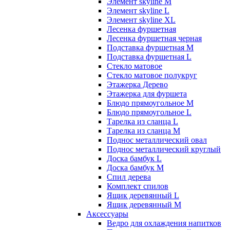
Элемент skyline M
Элемент skyline L
Элемент skyline XL
Лесенка фуршетная
Лесенка фуршетная черная
Подставка фуршетная M
Подставка фуршетная L
Стекло матовое
Стекло матовое полукруг
Этажерка Дерево
Этажерка для фуршета
Блюдо прямоугольное M
Блюдо прямоугольное L
Тарелка из сланца L
Тарелка из сланца M
Поднос металлический овал
Поднос металлический круглый
Доска бамбук L
Доска бамбук M
Спил дерева
Комплект спилов
Ящик деревянный L
Ящик деревянный M
Аксессуары
Ведро для охлаждения напитков