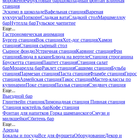
мороженое
Фруктовый бар
Шоколадный фонтан
Блинная
станция
Эскимо в шоколаде
Вафельная станция
Вареная
кукуруза
Попкорн
Сладкая вата
Сладкий стол
Маршмеллоу
бар
Нутелла бар
Тульское чаепитие
Еще...
Гастрономическая анимация
Бургер станция
Вок станция
Хот-дог станция
Хамон
станция
Станция сырный стол
Сырное фондю
Устричная станция
Карвинг станция
Фри
станция
Блюда в казане
Блюда на вертеле
Станция строганина
Брускетта станция
Паштет станция
Станция салат
бар
Моцарелла бар
Раклет станция
Сашими станция
Бульба
станция
Пармезан станция
Паста станция
Фламбе станция
Гирос
станция
Армейская станция
Такос станция
Мастер-классы по
кулинарии
Поке станция
Паэлья станция
Сэндвич станция
Еще...
Выездной бар
Глинтвейн станция
Лимонадная станция
Пивная станция
Станция коктейль бар
Кофе станция
Фонтан для напитков
Горка шампанского
Смузи и
милкшейки
Сбитень бар
Еще...
Аренда
Бокалы и посуда
Все для фуршета
Оборудование
Декор и