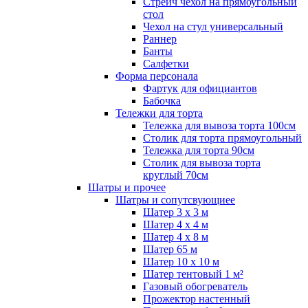
Стрейч чехол на прямоугольный
стол
Чехол на стул универсальный
Раннер
Банты
Салфетки
Форма персонала
Фартук для официантов
Бабочка
Тележки для торта
Тележка для вывоза торта 100см
Столик для торта прямоугольный
Тележка для торта 90см
Столик для вывоза торта
круглый 70см
Шатры и прочее
Шатры и сопутсвующиее
Шатер 3 х 3 м
Шатер 4 х 4 м
Шатер 4 х 8 м
Шатер 65 м
Шатер 10 х 10 м
Шатер тентовый 1 м²
Газовый обогреватель
Прожектор настенный