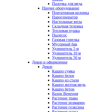
Палочка для меда
Прочее оборудование
Портативная колонка
Парогенератор
Настольные весы
Складная тележка
Тепловая пушка
Пылесос
Газовая горелка
Мусорный бак
Удлинитель 5 м
Удлинитель 10 м
Удлинитель 50 м
Декор и оформление
Декор
Кашпо сумка
Кашпо белое
Кашпо из стали
Кашпо желтая медь
Кашпо бетон
Вазон Венеция
Растение трава
Растение розмарин
Растение гелксина
Растение осока