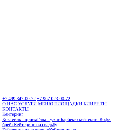
+7 499 347-00-72
+7 967 023-00-72
О НАС
УСЛУГИ
МЕНЮ
ПЛОЩАДКИ
КЛИЕНТЫ
КОНТАКТЫ
Кейтеринг
Коктейль - прием
Гала - ужин
Барбекю кейтеринг
Кофе-
брейк
Кейтеринг на свадьбу
Кейтеринг на выставку
Кейтеринг на