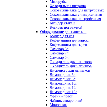
Мясорубка
Холодильная витрина
Соковыжималка для цитрусовых
Соковыжималка универсальная
Соковыжималка центробежная
Блендер стакан
Блендер погружной
Оборудование для напитков
Бойлер для чая
Кофемашина для капсул
Кофемашина для зерен
Самовар 3л
Самовар 7л
Самовар 5л
Охладитель для напитков
Охладитель для напитков
Диспенсер для напитков
Лимонадник 6л
Лимонадник 8л
Лимонадник 10л
Лимонадник 12л
Лимонадник 13л
Френч - пресс
Чайник заварочный
Молочник