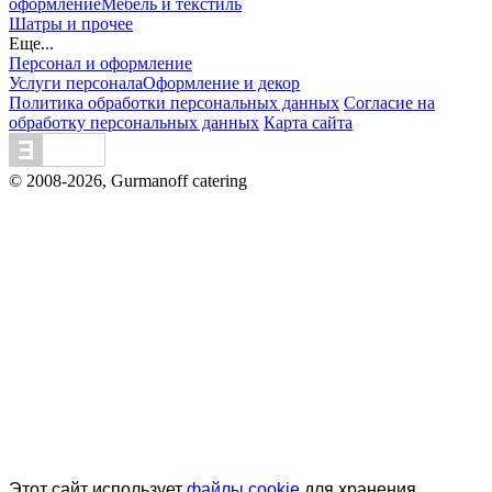
оформление
Мебель и текстиль
Шатры и прочее
Еще...
Персонал и оформление
Услуги персонала
Оформление и декор
Политика обработки персональных данных
Согласие на
обработку персональных данных
Карта сайта
© 2008-2026, Gurmanoff catering
Вся информация на сайте - собственность владельцев
сайта. Публикация информации с сайта gurmanoff.ru без
разрешения запрещена. Все права защищены. Любая
информация, предоставленная на данном сайте, носит
исключительно информационный характер и ни при
каких условиях не является публичной офертой,
предоставляемой положениями статьи 437 ГК РФ.
Отправляя сведения через любую электронную форму на
этом сайте, Вы даете согласие на обработку ваших
персональных данных.
Этот сайт использует
файлы cookie
для хранения