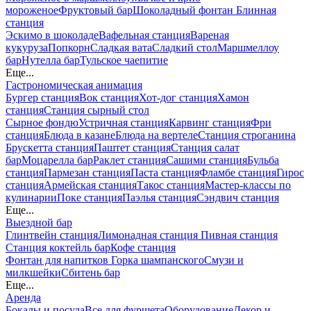
мороженое
Фруктовый бар
Шоколадный фонтан
Блинная
станция
Эскимо в шоколаде
Вафельная станция
Вареная
кукуруза
Попкорн
Сладкая вата
Сладкий стол
Маршмеллоу
бар
Нутелла бар
Тульское чаепитие
Еще...
Гастрономическая анимация
Бургер станция
Вок станция
Хот-дог станция
Хамон
станция
Станция сырный стол
Сырное фондю
Устричная станция
Карвинг станция
Фри
станция
Блюда в казане
Блюда на вертеле
Станция строганина
Брускетта станция
Паштет станция
Станция салат
бар
Моцарелла бар
Раклет станция
Сашими станция
Бульба
станция
Пармезан станция
Паста станция
Фламбе станция
Гирос
станция
Армейская станция
Такос станция
Мастер-классы по
кулинарии
Поке станция
Паэлья станция
Сэндвич станция
Еще...
Выездной бар
Глинтвейн станция
Лимонадная станция
Пивная станция
Станция коктейль бар
Кофе станция
Фонтан для напитков
Горка шампанского
Смузи и
милкшейки
Сбитень бар
Еще...
Аренда
Бокалы и посуда
Все для фуршета
Оборудование
Декор и