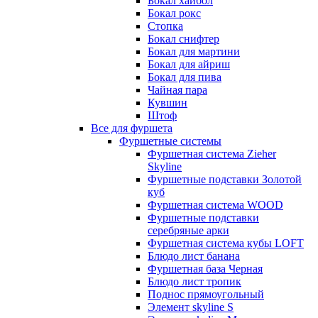
Бокал хайбол
Бокал рокс
Стопка
Бокал снифтер
Бокал для мартини
Бокал для айриш
Бокал для пива
Чайная пара
Кувшин
Штоф
Все для фуршета
Фуршетные системы
Фуршетная система Zieher
Skyline
Фуршетные подставки Золотой
куб
Фуршетная система WOOD
Фуршетные подставки
серебряные арки
Фуршетная система кубы LOFT
Блюдо лист банана
Фуршетная база Черная
Блюдо лист тропик
Поднос прямоугольный
Элемент skyline S