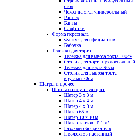
Стрейч чехол на прямоугольный
стол
Чехол на стул универсальный
Раннер
Банты
Салфетки
Форма персонала
Фартук для официантов
Бабочка
Тележки для торта
Тележка для вывоза торта 100см
Столик для торта прямоугольный
Тележка для торта 90см
Столик для вывоза торта
круглый 70см
Шатры и прочее
Шатры и сопутсвующиее
Шатер 3 х 3 м
Шатер 4 х 4 м
Шатер 4 х 8 м
Шатер 65 м
Шатер 10 х 10 м
Шатер тентовый 1 м²
Газовый обогреватель
Прожектор настенный