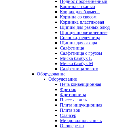
Поднос прорезиненный
Корзина с тканью
Коврик для бармена
Корзина со скосом
Корзинка пластиковая
Щипцы для разных блюд
Щипцы прорезиненные
Солонка, перечница
Щипцы для сахара
Салфетница
Салфетница с грузом
Миска бамбук L
Миска бамбук M
Салфетница золото
Оборудование
Оборудование
Печь конвекционная
Фритюр
Фритюрница
Пресс - гриль
Плита индукционная
Плита вок
Слайсер
Микроволновая печь
Овощерезка