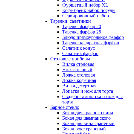
Фуршетный набор ХL
Кофе-брейк набор посуды
Сервировочный набор
Тарелки, салатники
Тарелка фарфор 20
Тарелка фарфор 25
Блюдо прямоугольное фарфор
Тарелка квадратная фарфор
Салатник конус
Салатник фарфор
Столовые приборы
Вилка столовая
Нож столовый
Ложка столовая
Ложка кофейная
Вилка десертная
Лопатка и нож для торта
Свадебная лопатка и нож для
торта
Барное стекло
Бокал для красного вина
Бокал для шампанского
Бокал для вина граненый
Бокал рокс граненый