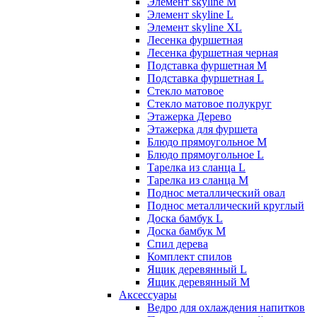
Элемент skyline M
Элемент skyline L
Элемент skyline XL
Лесенка фуршетная
Лесенка фуршетная черная
Подставка фуршетная M
Подставка фуршетная L
Стекло матовое
Стекло матовое полукруг
Этажерка Дерево
Этажерка для фуршета
Блюдо прямоугольное M
Блюдо прямоугольное L
Тарелка из сланца L
Тарелка из сланца M
Поднос металлический овал
Поднос металлический круглый
Доска бамбук L
Доска бамбук M
Спил дерева
Комплект спилов
Ящик деревянный L
Ящик деревянный M
Аксессуары
Ведро для охлаждения напитков