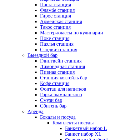
Паста станция
Фламбе станция
Гирос станция
Армейская станция
Такос станция
Мастер-классы по кулинарии
Поке станция
Паэлья станция
Сэндвич станция
Выездной бар
Глинтвейн станция
Лимонадная станция
Пивная станция
Станция коктейль бар
Кофе станция
Фонтан для напитков
Горка шампанского
Смузи бар
Сбитень бар
Аренда
Бокалы и посуда
Комплекты посуды
Банкетный набор L
Банкет набор XL
Фуршетный набор L