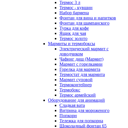
Термос 3 л
Термос - кувшин
Набор бармена
Фонтан для вина и напитков
Фонтан для шампанского
Турка для кофе
Ящик для чая
Термос золото
Мармиты и термобоксы
Электрический мармит с
доводчиком
Чафинг диш (Мармит)
Мармит с горелкамии
Горелка для мармита
Термостат для мармита
Мармит суповой
Термоконтейнер
Термобокс
Термос армейский
Оборудование для анимаций
Сладкая вата
Витрина для мороженого
Попкорн
Тележка для попкорна
Шоколадный фонтан 65