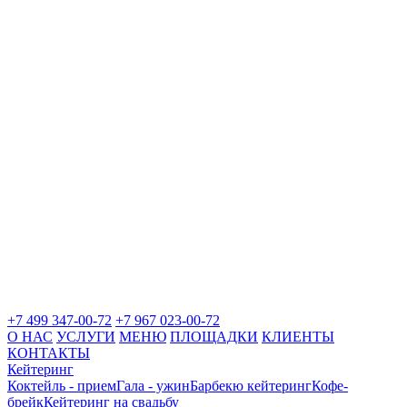
+7 499 347-00-72
+7 967 023-00-72
О НАС
УСЛУГИ
МЕНЮ
ПЛОЩАДКИ
КЛИЕНТЫ
КОНТАКТЫ
Кейтеринг
Коктейль - прием
Гала - ужин
Барбекю кейтеринг
Кофе-
брейк
Кейтеринг на свадьбу