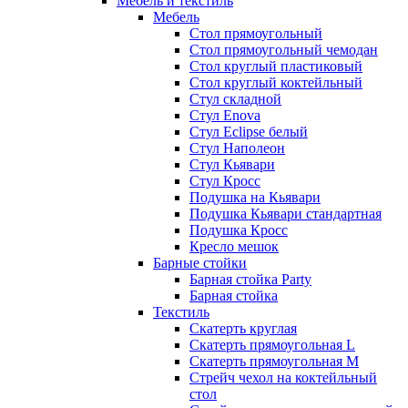
Мебель и текстиль
Мебель
Стол прямоугольный
Стол прямоугольный чемодан
Стол круглый пластиковый
Стол круглый коктейльный
Стул складной
Стул Enova
Стул Eclipse белый
Стул Наполеон
Стул Кьявари
Стул Кросс
Подушка на Кьявари
Подушка Кьявари стандартная
Подушка Кросс
Кресло мешок
Барные стойки
Барная стойка Party
Барная стойка
Текстиль
Скатерть круглая
Скатерть прямоугольная L
Скатерть прямоугольная M
Стрейч чехол на коктейльный
стол