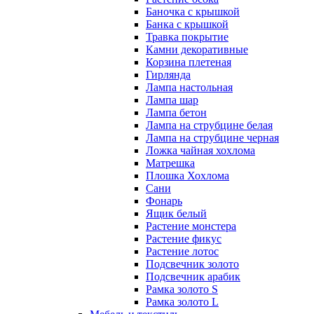
Баночка с крышкой
Банка с крышкой
Травка покрытие
Камни декоративные
Корзина плетеная
Гирлянда
Лампа настольная
Лампа шар
Лампа бетон
Лампа на струбцине белая
Лампа на струбцине черная
Ложка чайная хохлома
Матрешка
Плошка Хохлома
Сани
Фонарь
Ящик белый
Растение монстера
Растение фикус
Растение лотос
Подсвечник золото
Подсвечник арабик
Рамка золото S
Рамка золото L