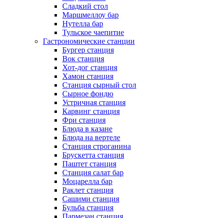
Сладкий стол
Маршмеллоу бар
Нутелла бар
Тульское чаепитие
Гастрономические станции
Бургер станция
Вок станция
Хот-дог станция
Хамон станция
Станция сырный стол
Сырное фондю
Устричная станция
Карвинг станция
Фри станция
Блюда в казане
Блюда на вертеле
Станция строганина
Брускетта станция
Паштет станция
Станция салат бар
Моцарелла бар
Раклет станция
Сашими станция
Бульба станция
Пармезан станция