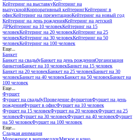
Кейтеринг на выставку
Кейтеринг на
выпускной
Корпоративный кейтеринг
Кейтеринг в
офис
Кейтеринг на презентацию
Кейтеринг на новый год
Кейтеринг на день рождения
Кейтеринг на детский
ДР
Кейтеринг на 10 человек
Кейтеринг на 15
человек
Кейтеринг на 20 человек
Кейтеринг на 25
человек
Кейтеринг на 30 человек
Кейтеринг на 50
человек
Кейтеринг на 100 человек
Еще...
Банкет
Банкет на свадьбу
Банкет на день рождения
Организация
банкетов
Банкет на 10 человек
Банкет на 15 человек
Банкет на 20 человек
Банкет на 25 человек
Банкет на 30
человек
Банкет на 40 человек
Банкет на 50 человек
Банкет на
100 человек
Еще...
Фуршет
Фуршет на свадьбу
Проведение фуршетов
Фуршет на день
рождения
Фуршет в офис
Фуршет на 10 человек
Фуршет на 15 человек
Фуршет на 20 человек
Фуршет на 25
человек
Фуршет на 30 человек
Фуршет на 40 человек
Фуршет
на 50 человек
Фуршет на 100 человек
Еще...
Сладкая анимация
Мороженое в маршмеллоу
Мягкое и крио