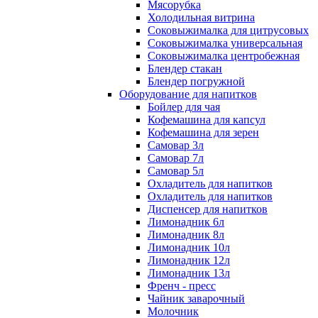
Мясорубка
Холодильная витрина
Соковыжималка для цитрусовых
Соковыжималка универсальная
Соковыжималка центробежная
Блендер стакан
Блендер погружной
Оборудование для напитков
Бойлер для чая
Кофемашина для капсул
Кофемашина для зерен
Самовар 3л
Самовар 7л
Самовар 5л
Охладитель для напитков
Охладитель для напитков
Диспенсер для напитков
Лимонадник 6л
Лимонадник 8л
Лимонадник 10л
Лимонадник 12л
Лимонадник 13л
Френч - пресс
Чайник заварочный
Молочник