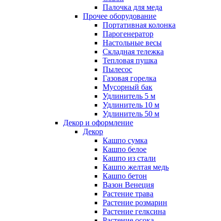
Палочка для меда
Прочее оборудование
Портативная колонка
Парогенератор
Настольные весы
Складная тележка
Тепловая пушка
Пылесос
Газовая горелка
Мусорный бак
Удлинитель 5 м
Удлинитель 10 м
Удлинитель 50 м
Декор и оформление
Декор
Кашпо сумка
Кашпо белое
Кашпо из стали
Кашпо желтая медь
Кашпо бетон
Вазон Венеция
Растение трава
Растение розмарин
Растение гелксина
Растение осока