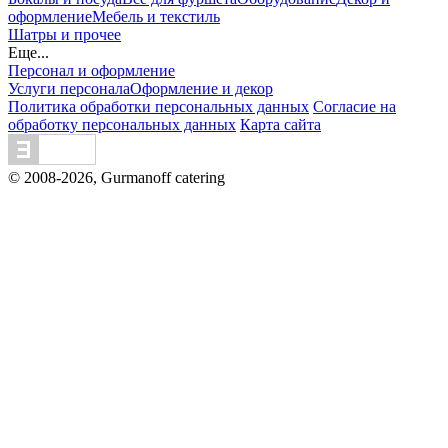
оформление
Мебель и текстиль
Шатры и прочее
Еще...
Персонал и оформление
Услуги персонала
Оформление и декор
Политика обработки персональных данных
Согласие на
обработку персональных данных
Карта сайта
© 2008-2026, Gurmanoff catering
Вся информация на сайте - собственность владельцев
сайта. Публикация информации с сайта gurmanoff.ru без
разрешения запрещена. Все права защищены. Любая
информация, предоставленная на данном сайте, носит
исключительно информационный характер и ни при
каких условиях не является публичной офертой,
предоставляемой положениями статьи 437 ГК РФ.
Отправляя сведения через любую электронную форму на
этом сайте, Вы даете согласие на обработку ваших
персональных данных.