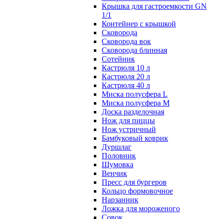
Крышка для гастроемкости GN
1/1
Контейнер с крышкой
Сковорода
Сковорода вок
Сковорода блинная
Сотейник
Кастрюля 10 л
Кастрюля 20 л
Кастрюля 40 л
Миска полусфера L
Миска полусфера M
Доска разделочная
Нож для пиццы
Нож устричный
Бамбуковый коврик
Дуршлаг
Половник
Шумовка
Венчик
Пресс для бургеров
Кольцо формовочное
Нарзанник
Ложка для мороженого
Совок