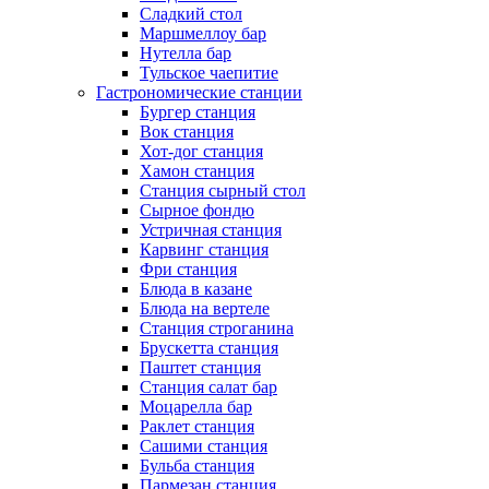
Сладкий стол
Маршмеллоу бар
Нутелла бар
Тульское чаепитие
Гастрономические станции
Бургер станция
Вок станция
Хот-дог станция
Хамон станция
Станция сырный стол
Сырное фондю
Устричная станция
Карвинг станция
Фри станция
Блюда в казане
Блюда на вертеле
Станция строганина
Брускетта станция
Паштет станция
Станция салат бар
Моцарелла бар
Раклет станция
Сашими станция
Бульба станция
Пармезан станция