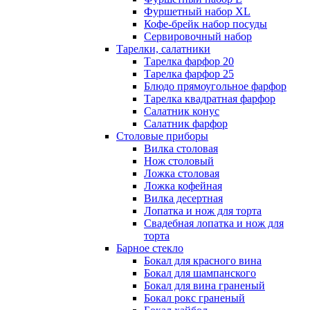
Фуршетный набор ХL
Кофе-брейк набор посуды
Сервировочный набор
Тарелки, салатники
Тарелка фарфор 20
Тарелка фарфор 25
Блюдо прямоугольное фарфор
Тарелка квадратная фарфор
Салатник конус
Салатник фарфор
Столовые приборы
Вилка столовая
Нож столовый
Ложка столовая
Ложка кофейная
Вилка десертная
Лопатка и нож для торта
Свадебная лопатка и нож для
торта
Барное стекло
Бокал для красного вина
Бокал для шампанского
Бокал для вина граненый
Бокал рокс граненый