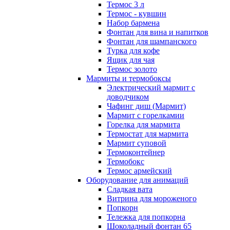
Термос 3 л
Термос - кувшин
Набор бармена
Фонтан для вина и напитков
Фонтан для шампанского
Турка для кофе
Ящик для чая
Термос золото
Мармиты и термобоксы
Электрический мармит с
доводчиком
Чафинг диш (Мармит)
Мармит с горелкамии
Горелка для мармита
Термостат для мармита
Мармит суповой
Термоконтейнер
Термобокс
Термос армейский
Оборудование для анимаций
Сладкая вата
Витрина для мороженого
Попкорн
Тележка для попкорна
Шоколадный фонтан 65