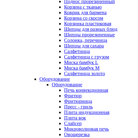
Поднос прорезиненный
Корзина с тканью
Коврик для бармена
Корзина со скосом
Корзинка пластиковая
Щипцы для разных блюд
Щипцы прорезиненные
Солонка, перечница
Щипцы для сахара
Салфетница
Салфетница с грузом
Миска бамбук L
Миска бамбук M
Салфетница золото
Оборудование
Оборудование
Печь конвекционная
Фритюр
Фритюрница
Пресс - гриль
Плита индукционная
Плита вок
Слайсер
Микроволновая печь
Овощерезка