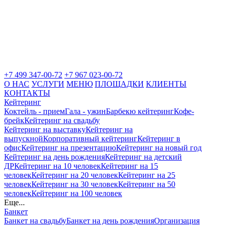
+7 499 347-00-72
+7 967 023-00-72
О НАС
УСЛУГИ
МЕНЮ
ПЛОЩАДКИ
КЛИЕНТЫ
КОНТАКТЫ
Кейтеринг
Коктейль - прием
Гала - ужин
Барбекю кейтеринг
Кофе-
брейк
Кейтеринг на свадьбу
Кейтеринг на выставку
Кейтеринг на
выпускной
Корпоративный кейтеринг
Кейтеринг в
офис
Кейтеринг на презентацию
Кейтеринг на новый год
Кейтеринг на день рождения
Кейтеринг на детский
ДР
Кейтеринг на 10 человек
Кейтеринг на 15
человек
Кейтеринг на 20 человек
Кейтеринг на 25
человек
Кейтеринг на 30 человек
Кейтеринг на 50
человек
Кейтеринг на 100 человек
Еще...
Банкет
Банкет на свадьбу
Банкет на день рождения
Организация