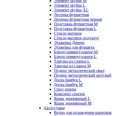
Элемент skyline M
Элемент skyline L
Элемент skyline XL
Лесенка фуршетная
Лесенка фуршетная черная
Подставка фуршетная M
Подставка фуршетная L
Стекло матовое
Стекло матовое полукруг
Этажерка Дерево
Этажерка для фуршета
Блюдо прямоугольное M
Блюдо прямоугольное L
Тарелка из сланца L
Тарелка из сланца M
Поднос металлический овал
Поднос металлический круглый
Доска бамбук L
Доска бамбук M
Спил дерева
Комплект спилов
Ящик деревянный L
Ящик деревянный M
Аксессуары
Ведро для охлаждения напитков