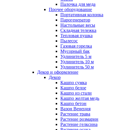
Палочка для меда
Прочее оборудование
Портативная колонка
Парогенератор
Настольные весы
Складная тележка
Тепловая пушка
Пылесос
Газовая горелка
Мусорный бак
Удлинитель 5 м
Удлинитель 10 м
Удлинитель 50 м
Декор и оформление
Декор
Кашпо сумка
Кашпо белое
Кашпо из стали
Кашпо желтая медь
Кашпо бетон
Вазон Венеция
Растение трава
Растение розмарин
Растение гелксина
Растение осока