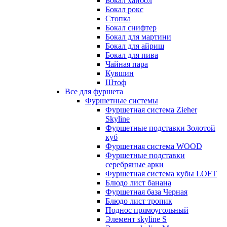
Бокал хайбол
Бокал рокс
Стопка
Бокал снифтер
Бокал для мартини
Бокал для айриш
Бокал для пива
Чайная пара
Кувшин
Штоф
Все для фуршета
Фуршетные системы
Фуршетная система Zieher
Skyline
Фуршетные подставки Золотой
куб
Фуршетная система WOOD
Фуршетные подставки
серебряные арки
Фуршетная система кубы LOFT
Блюдо лист банана
Фуршетная база Черная
Блюдо лист тропик
Поднос прямоугольный
Элемент skyline S