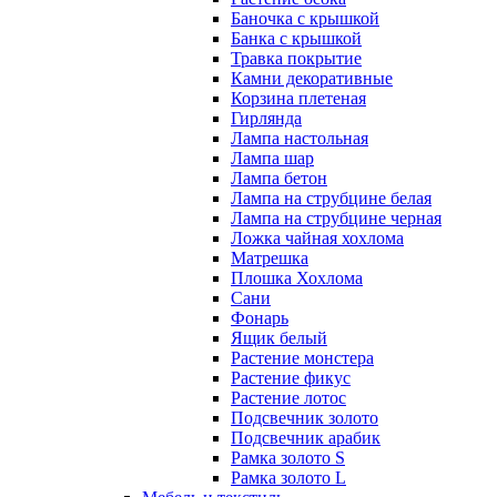
Баночка с крышкой
Банка с крышкой
Травка покрытие
Камни декоративные
Корзина плетеная
Гирлянда
Лампа настольная
Лампа шар
Лампа бетон
Лампа на струбцине белая
Лампа на струбцине черная
Ложка чайная хохлома
Матрешка
Плошка Хохлома
Сани
Фонарь
Ящик белый
Растение монстера
Растение фикус
Растение лотос
Подсвечник золото
Подсвечник арабик
Рамка золото S
Рамка золото L