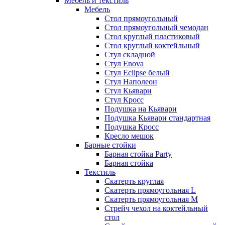
Мебель и текстиль
Мебель
Стол прямоугольный
Стол прямоугольный чемодан
Стол круглый пластиковый
Стол круглый коктейльный
Стул складной
Стул Enova
Стул Eclipse белый
Стул Наполеон
Стул Кьявари
Стул Кросс
Подушка на Кьявари
Подушка Кьявари стандартная
Подушка Кросс
Кресло мешок
Барные стойки
Барная стойка Party
Барная стойка
Текстиль
Скатерть круглая
Скатерть прямоугольная L
Скатерть прямоугольная M
Стрейч чехол на коктейльный
стол