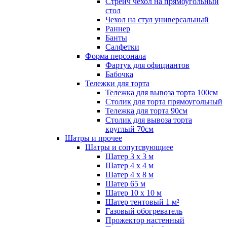
Стрейч чехол на прямоугольный
стол
Чехол на стул универсальный
Раннер
Банты
Салфетки
Форма персонала
Фартук для официантов
Бабочка
Тележки для торта
Тележка для вывоза торта 100см
Столик для торта прямоугольный
Тележка для торта 90см
Столик для вывоза торта
круглый 70см
Шатры и прочее
Шатры и сопутсвующиее
Шатер 3 х 3 м
Шатер 4 х 4 м
Шатер 4 х 8 м
Шатер 65 м
Шатер 10 х 10 м
Шатер тентовый 1 м²
Газовый обогреватель
Прожектор настенный