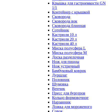
Крышка для гастроемкости GN
1/1
Контейнер с крышкой
Сковорода
Сковорода вок
Сковорода блинная
Сотейник
Кастрюля 10 л
Кастрюля 20 л
Кастрюля 40 л
Миска полусфера L
Миска полусфера M
Доска разделочная
Нож для пиццы
Нож устричный
Бамбуковый коврик
Дуршлаг
Половник
Шумовка
Венчик
Пресс для бургеров
Кольцо формовочное
Нарзанник
Ложка для мороженого
Совок