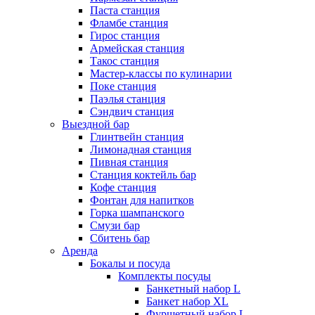
Паста станция
Фламбе станция
Гирос станция
Армейская станция
Такос станция
Мастер-классы по кулинарии
Поке станция
Паэлья станция
Сэндвич станция
Выездной бар
Глинтвейн станция
Лимонадная станция
Пивная станция
Станция коктейль бар
Кофе станция
Фонтан для напитков
Горка шампанского
Смузи бар
Сбитень бар
Аренда
Бокалы и посуда
Комплекты посуды
Банкетный набор L
Банкет набор XL
Фуршетный набор L