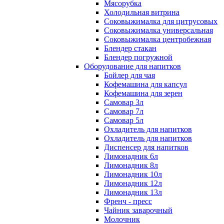
Мясорубка
Холодильная витрина
Соковыжималка для цитрусовых
Соковыжималка универсальная
Соковыжималка центробежная
Блендер стакан
Блендер погружной
Оборудование для напитков
Бойлер для чая
Кофемашина для капсул
Кофемашина для зерен
Самовар 3л
Самовар 7л
Самовар 5л
Охладитель для напитков
Охладитель для напитков
Диспенсер для напитков
Лимонадник 6л
Лимонадник 8л
Лимонадник 10л
Лимонадник 12л
Лимонадник 13л
Френч - пресс
Чайник заварочный
Молочник