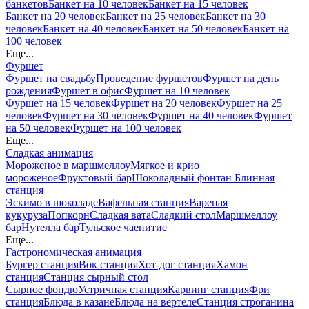
банкетов
Банкет на 10 человек
Банкет на 15 человек
Банкет на 20 человек
Банкет на 25 человек
Банкет на 30
человек
Банкет на 40 человек
Банкет на 50 человек
Банкет на
100 человек
Еще...
Фуршет
Фуршет на свадьбу
Проведение фуршетов
Фуршет на день
рождения
Фуршет в офис
Фуршет на 10 человек
Фуршет на 15 человек
Фуршет на 20 человек
Фуршет на 25
человек
Фуршет на 30 человек
Фуршет на 40 человек
Фуршет
на 50 человек
Фуршет на 100 человек
Еще...
Сладкая анимация
Мороженое в маршмеллоу
Мягкое и крио
мороженое
Фруктовый бар
Шоколадный фонтан
Блинная
станция
Эскимо в шоколаде
Вафельная станция
Вареная
кукуруза
Попкорн
Сладкая вата
Сладкий стол
Маршмеллоу
бар
Нутелла бар
Тульское чаепитие
Еще...
Гастрономическая анимация
Бургер станция
Вок станция
Хот-дог станция
Хамон
станция
Станция сырный стол
Сырное фондю
Устричная станция
Карвинг станция
Фри
станция
Блюда в казане
Блюда на вертеле
Станция строганина