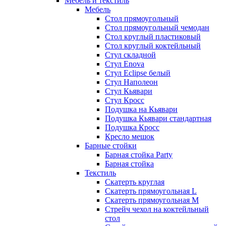
Мебель и текстиль
Мебель
Стол прямоугольный
Стол прямоугольный чемодан
Стол круглый пластиковый
Стол круглый коктейльный
Стул складной
Стул Enova
Стул Eclipse белый
Стул Наполеон
Стул Кьявари
Стул Кросс
Подушка на Кьявари
Подушка Кьявари стандартная
Подушка Кросс
Кресло мешок
Барные стойки
Барная стойка Party
Барная стойка
Текстиль
Скатерть круглая
Скатерть прямоугольная L
Скатерть прямоугольная M
Стрейч чехол на коктейльный
стол