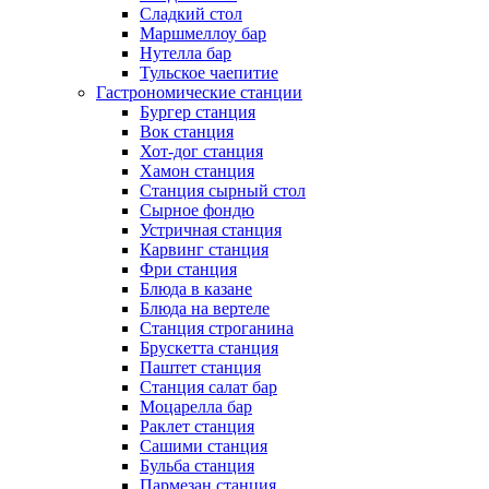
Сладкий стол
Маршмеллоу бар
Нутелла бар
Тульское чаепитие
Гастрономические станции
Бургер станция
Вок станция
Хот-дог станция
Хамон станция
Станция сырный стол
Сырное фондю
Устричная станция
Карвинг станция
Фри станция
Блюда в казане
Блюда на вертеле
Станция строганина
Брускетта станция
Паштет станция
Станция салат бар
Моцарелла бар
Раклет станция
Сашими станция
Бульба станция
Пармезан станция