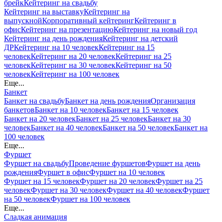
брейк
Кейтеринг на свадьбу
Кейтеринг на выставку
Кейтеринг на
выпускной
Корпоративный кейтеринг
Кейтеринг в
офис
Кейтеринг на презентацию
Кейтеринг на новый год
Кейтеринг на день рождения
Кейтеринг на детский
ДР
Кейтеринг на 10 человек
Кейтеринг на 15
человек
Кейтеринг на 20 человек
Кейтеринг на 25
человек
Кейтеринг на 30 человек
Кейтеринг на 50
человек
Кейтеринг на 100 человек
Еще...
Банкет
Банкет на свадьбу
Банкет на день рождения
Организация
банкетов
Банкет на 10 человек
Банкет на 15 человек
Банкет на 20 человек
Банкет на 25 человек
Банкет на 30
человек
Банкет на 40 человек
Банкет на 50 человек
Банкет на
100 человек
Еще...
Фуршет
Фуршет на свадьбу
Проведение фуршетов
Фуршет на день
рождения
Фуршет в офис
Фуршет на 10 человек
Фуршет на 15 человек
Фуршет на 20 человек
Фуршет на 25
человек
Фуршет на 30 человек
Фуршет на 40 человек
Фуршет
на 50 человек
Фуршет на 100 человек
Еще...
Сладкая анимация