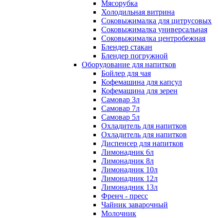
Мясорубка
Холодильная витрина
Соковыжималка для цитрусовых
Соковыжималка универсальная
Соковыжималка центробежная
Блендер стакан
Блендер погружной
Оборудование для напитков
Бойлер для чая
Кофемашина для капсул
Кофемашина для зерен
Самовар 3л
Самовар 7л
Самовар 5л
Охладитель для напитков
Охладитель для напитков
Диспенсер для напитков
Лимонадник 6л
Лимонадник 8л
Лимонадник 10л
Лимонадник 12л
Лимонадник 13л
Френч - пресс
Чайник заварочный
Молочник