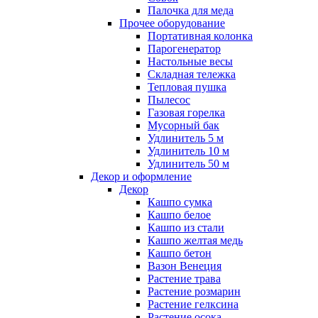
Палочка для меда
Прочее оборудование
Портативная колонка
Парогенератор
Настольные весы
Складная тележка
Тепловая пушка
Пылесос
Газовая горелка
Мусорный бак
Удлинитель 5 м
Удлинитель 10 м
Удлинитель 50 м
Декор и оформление
Декор
Кашпо сумка
Кашпо белое
Кашпо из стали
Кашпо желтая медь
Кашпо бетон
Вазон Венеция
Растение трава
Растение розмарин
Растение гелксина
Растение осока