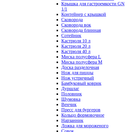
Крышка для гастроемкости GN
1/1
Контейнер с крышкой
Сковорода
Сковорода вок
Сковорода блинная
Сотейник
Кастрюля 10 л
Кастрюля 20 л
Кастрюля 40 л
Миска полусфера L
Миска полусфера M
Доска разделочная
Нож для пиццы
Нож устричный
Бамбуковый коврик
Дуршлаг
Половник
Шумовка
Венчик
Пресс для бургеров
Кольцо формовочное
Нарзанник
Ложка для мороженого
Совок