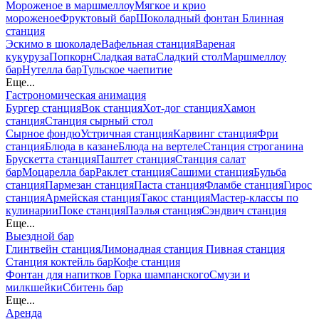
Мороженое в маршмеллоу
Мягкое и крио
мороженое
Фруктовый бар
Шоколадный фонтан
Блинная
станция
Эскимо в шоколаде
Вафельная станция
Вареная
кукуруза
Попкорн
Сладкая вата
Сладкий стол
Маршмеллоу
бар
Нутелла бар
Тульское чаепитие
Еще...
Гастрономическая анимация
Бургер станция
Вок станция
Хот-дог станция
Хамон
станция
Станция сырный стол
Сырное фондю
Устричная станция
Карвинг станция
Фри
станция
Блюда в казане
Блюда на вертеле
Станция строганина
Брускетта станция
Паштет станция
Станция салат
бар
Моцарелла бар
Раклет станция
Сашими станция
Бульба
станция
Пармезан станция
Паста станция
Фламбе станция
Гирос
станция
Армейская станция
Такос станция
Мастер-классы по
кулинарии
Поке станция
Паэлья станция
Сэндвич станция
Еще...
Выездной бар
Глинтвейн станция
Лимонадная станция
Пивная станция
Станция коктейль бар
Кофе станция
Фонтан для напитков
Горка шампанского
Смузи и
милкшейки
Сбитень бар
Еще...
Аренда