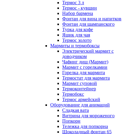
Термос 3 л
Термос - кувшин
Набор бармена
Фонтан для вина и напитков
Фонтан для шампанского
Турка для кофе
Ящик для чая
Термос золото
Мармиты и термобоксы
Электрический мармит с
доводчиком
Чафинг диш (Мармит)
Мармит с горелкамии
Горелка для мармита
Термостат для мармита
Мармит суповой
Термоконтейнер
Термобокс
Термос армейский
Оборудование для анимаций
Сладкая вата
Витрина для мороженого
Попкорн
Тележка для попкорна
Шоколадный фонтан 65