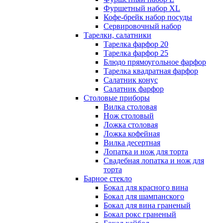
Фуршетный набор ХL
Кофе-брейк набор посуды
Сервировочный набор
Тарелки, салатники
Тарелка фарфор 20
Тарелка фарфор 25
Блюдо прямоугольное фарфор
Тарелка квадратная фарфор
Салатник конус
Салатник фарфор
Столовые приборы
Вилка столовая
Нож столовый
Ложка столовая
Ложка кофейная
Вилка десертная
Лопатка и нож для торта
Свадебная лопатка и нож для
торта
Барное стекло
Бокал для красного вина
Бокал для шампанского
Бокал для вина граненый
Бокал рокс граненый