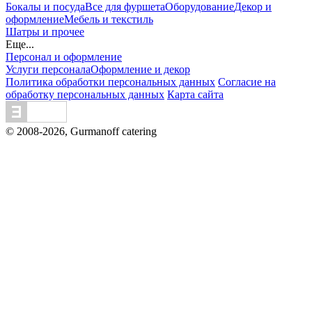
Бокалы и посуда
Все для фуршета
Оборудование
Декор и
оформление
Мебель и текстиль
Шатры и прочее
Еще...
Персонал и оформление
Услуги персонала
Оформление и декор
Политика обработки персональных данных
Согласие на
обработку персональных данных
Карта сайта
© 2008-2026, Gurmanoff catering
Вся информация на сайте - собственность владельцев
сайта. Публикация информации с сайта gurmanoff.ru без
разрешения запрещена. Все права защищены. Любая
информация, предоставленная на данном сайте, носит
исключительно информационный характер и ни при
каких условиях не является публичной офертой,
предоставляемой положениями статьи 437 ГК РФ.
Отправляя сведения через любую электронную форму на
этом сайте, Вы даете согласие на обработку ваших
персональных данных.