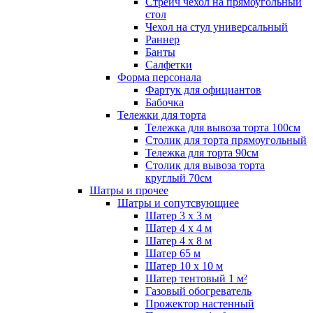
Стрейч чехол на прямоугольный
стол
Чехол на стул универсальный
Раннер
Банты
Салфетки
Форма персонала
Фартук для официантов
Бабочка
Тележки для торта
Тележка для вывоза торта 100см
Столик для торта прямоугольный
Тележка для торта 90см
Столик для вывоза торта
круглый 70см
Шатры и прочее
Шатры и сопутсвующиее
Шатер 3 х 3 м
Шатер 4 х 4 м
Шатер 4 х 8 м
Шатер 65 м
Шатер 10 х 10 м
Шатер тентовый 1 м²
Газовый обогреватель
Прожектор настенный