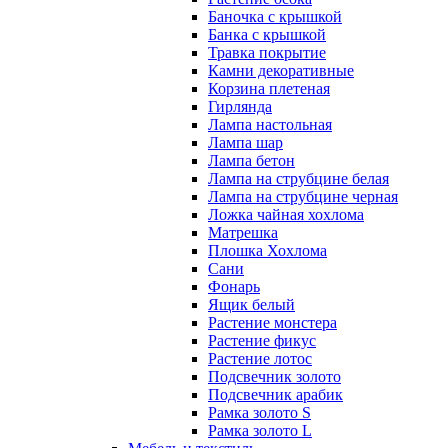
Баночка с крышкой
Банка с крышкой
Травка покрытие
Камни декоративные
Корзина плетеная
Гирлянда
Лампа настольная
Лампа шар
Лампа бетон
Лампа на струбцине белая
Лампа на струбцине черная
Ложка чайная хохлома
Матрешка
Плошка Хохлома
Сани
Фонарь
Ящик белый
Растение монстера
Растение фикус
Растение лотос
Подсвечник золото
Подсвечник арабик
Рамка золото S
Рамка золото L