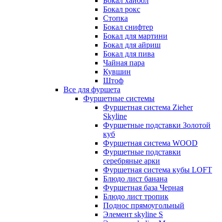
Бокал хайбол
Бокал рокс
Стопка
Бокал снифтер
Бокал для мартини
Бокал для айриш
Бокал для пива
Чайная пара
Кувшин
Штоф
Все для фуршета
Фуршетные системы
Фуршетная система Zieher
Skyline
Фуршетные подставки Золотой
куб
Фуршетная система WOOD
Фуршетные подставки
серебряные арки
Фуршетная система кубы LOFT
Блюдо лист банана
Фуршетная база Черная
Блюдо лист тропик
Поднос прямоугольный
Элемент skyline S