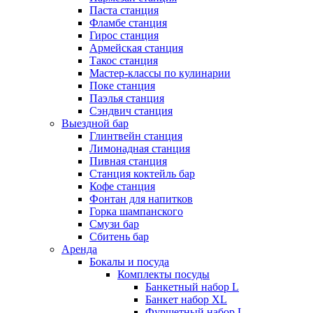
Паста станция
Фламбе станция
Гирос станция
Армейская станция
Такос станция
Мастер-классы по кулинарии
Поке станция
Паэлья станция
Сэндвич станция
Выездной бар
Глинтвейн станция
Лимонадная станция
Пивная станция
Станция коктейль бар
Кофе станция
Фонтан для напитков
Горка шампанского
Смузи бар
Сбитень бар
Аренда
Бокалы и посуда
Комплекты посуды
Банкетный набор L
Банкет набор XL
Фуршетный набор L