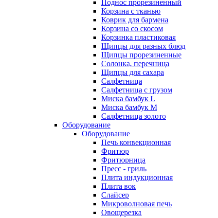
Поднос прорезиненный
Корзина с тканью
Коврик для бармена
Корзина со скосом
Корзинка пластиковая
Щипцы для разных блюд
Щипцы прорезиненные
Солонка, перечница
Щипцы для сахара
Салфетница
Салфетница с грузом
Миска бамбук L
Миска бамбук M
Салфетница золото
Оборудование
Оборудование
Печь конвекционная
Фритюр
Фритюрница
Пресс - гриль
Плита индукционная
Плита вок
Слайсер
Микроволновая печь
Овощерезка