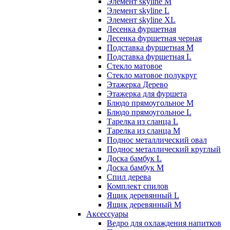
Элемент skyline M
Элемент skyline L
Элемент skyline XL
Лесенка фуршетная
Лесенка фуршетная черная
Подставка фуршетная M
Подставка фуршетная L
Стекло матовое
Стекло матовое полукруг
Этажерка Дерево
Этажерка для фуршета
Блюдо прямоугольное M
Блюдо прямоугольное L
Тарелка из сланца L
Тарелка из сланца M
Поднос металлический овал
Поднос металлический круглый
Доска бамбук L
Доска бамбук M
Спил дерева
Комплект спилов
Ящик деревянный L
Ящик деревянный M
Аксессуары
Ведро для охлаждения напитков