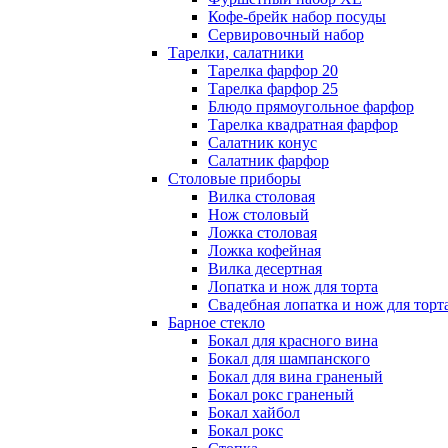
Кофе-брейк набор посуды
Сервировочный набор
Тарелки, салатники
Тарелка фарфор 20
Тарелка фарфор 25
Блюдо прямоугольное фарфор
Тарелка квадратная фарфор
Салатник конус
Салатник фарфор
Столовые приборы
Вилка столовая
Нож столовый
Ложка столовая
Ложка кофейная
Вилка десертная
Лопатка и нож для торта
Свадебная лопатка и нож для торт
Барное стекло
Бокал для красного вина
Бокал для шампанского
Бокал для вина граненый
Бокал рокс граненый
Бокал хайбол
Бокал рокс