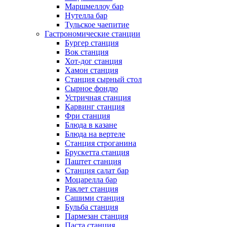
Маршмеллоу бар
Нутелла бар
Тульское чаепитие
Гастрономические станции
Бургер станция
Вок станция
Хот-дог станция
Хамон станция
Станция сырный стол
Сырное фондю
Устричная станция
Карвинг станция
Фри станция
Блюда в казане
Блюда на вертеле
Станция строганина
Брускетта станция
Паштет станция
Станция салат бар
Моцарелла бар
Раклет станция
Сашими станция
Бульба станция
Пармезан станция
Паста станция