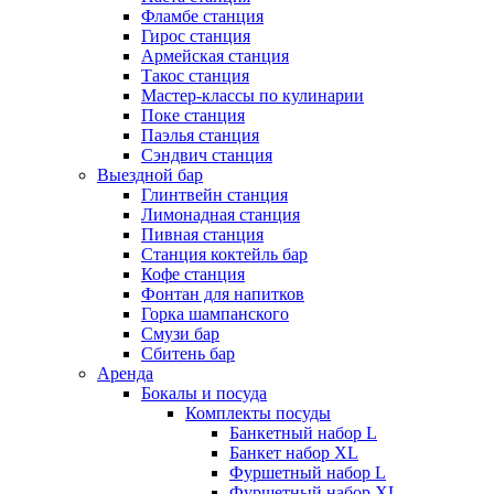
Фламбе станция
Гирос станция
Армейская станция
Такос станция
Мастер-классы по кулинарии
Поке станция
Паэлья станция
Сэндвич станция
Выездной бар
Глинтвейн станция
Лимонадная станция
Пивная станция
Станция коктейль бар
Кофе станция
Фонтан для напитков
Горка шампанского
Смузи бар
Сбитень бар
Аренда
Бокалы и посуда
Комплекты посуды
Банкетный набор L
Банкет набор XL
Фуршетный набор L
Фуршетный набор ХL