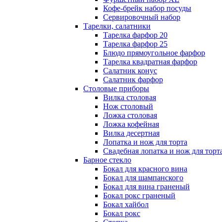
Кофе-брейк набор посуды
Сервировочный набор
Тарелки, салатники
Тарелка фарфор 20
Тарелка фарфор 25
Блюдо прямоугольное фарфор
Тарелка квадратная фарфор
Салатник конус
Салатник фарфор
Столовые приборы
Вилка столовая
Нож столовый
Ложка столовая
Ложка кофейная
Вилка десертная
Лопатка и нож для торта
Свадебная лопатка и нож для торт
Барное стекло
Бокал для красного вина
Бокал для шампанского
Бокал для вина граненый
Бокал рокс граненый
Бокал хайбол
Бокал рокс