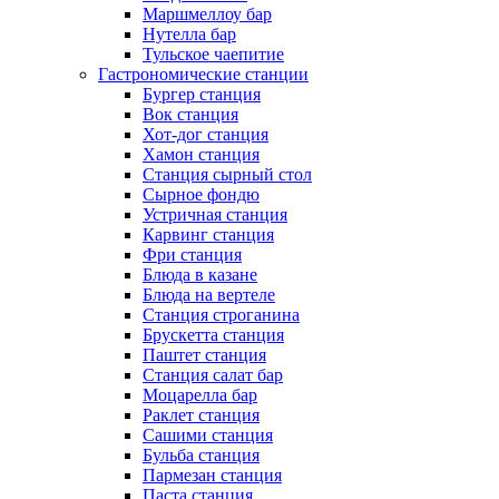
Маршмеллоу бар
Нутелла бар
Тульское чаепитие
Гастрономические станции
Бургер станция
Вок станция
Хот-дог станция
Хамон станция
Станция сырный стол
Сырное фондю
Устричная станция
Карвинг станция
Фри станция
Блюда в казане
Блюда на вертеле
Станция строганина
Брускетта станция
Паштет станция
Станция салат бар
Моцарелла бар
Раклет станция
Сашими станция
Бульба станция
Пармезан станция
Паста станция