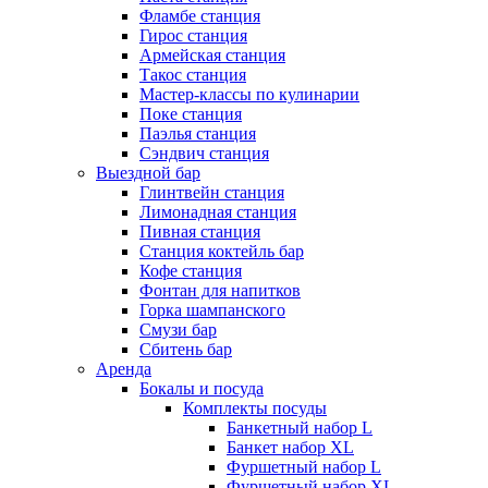
Фламбе станция
Гирос станция
Армейская станция
Такос станция
Мастер-классы по кулинарии
Поке станция
Паэлья станция
Сэндвич станция
Выездной бар
Глинтвейн станция
Лимонадная станция
Пивная станция
Станция коктейль бар
Кофе станция
Фонтан для напитков
Горка шампанского
Смузи бар
Сбитень бар
Аренда
Бокалы и посуда
Комплекты посуды
Банкетный набор L
Банкет набор XL
Фуршетный набор L
Фуршетный набор ХL