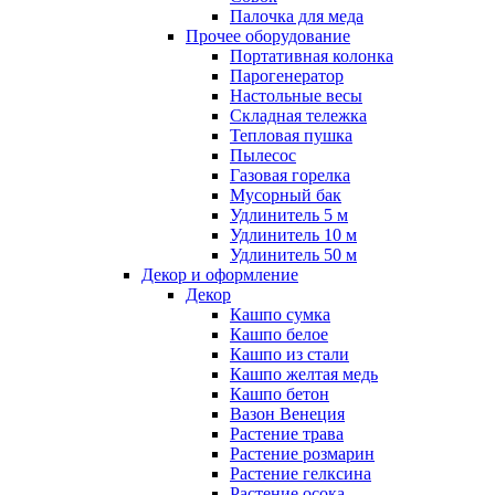
Палочка для меда
Прочее оборудование
Портативная колонка
Парогенератор
Настольные весы
Складная тележка
Тепловая пушка
Пылесос
Газовая горелка
Мусорный бак
Удлинитель 5 м
Удлинитель 10 м
Удлинитель 50 м
Декор и оформление
Декор
Кашпо сумка
Кашпо белое
Кашпо из стали
Кашпо желтая медь
Кашпо бетон
Вазон Венеция
Растение трава
Растение розмарин
Растение гелксина
Растение осока