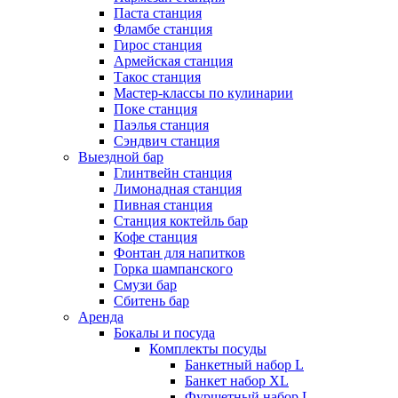
Паста станция
Фламбе станция
Гирос станция
Армейская станция
Такос станция
Мастер-классы по кулинарии
Поке станция
Паэлья станция
Сэндвич станция
Выездной бар
Глинтвейн станция
Лимонадная станция
Пивная станция
Станция коктейль бар
Кофе станция
Фонтан для напитков
Горка шампанского
Смузи бар
Сбитень бар
Аренда
Бокалы и посуда
Комплекты посуды
Банкетный набор L
Банкет набор XL
Фуршетный набор L