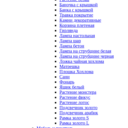
Баночка с крышкой
Банка с крышкой
Травка покрытие
Камни декоративные
Корзина плетеная
Гирлянда
Лампа настольная
Лампа шар
Лампа бетон
Лампа на струбцине белая
Лампа на струбцине черная
Ложка чайная хохлома
Матрешка
Плошка Хохлома
Сани
Фонарь
Ящик белый
Растение монстера
Растение фикус
Растение лотос
Подсвечник золото
Подсвечник арабик
Рамка золото S
Рамка золото L