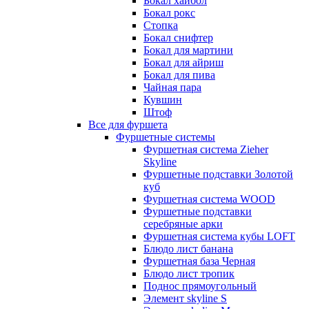
Бокал хайбол
Бокал рокс
Стопка
Бокал снифтер
Бокал для мартини
Бокал для айриш
Бокал для пива
Чайная пара
Кувшин
Штоф
Все для фуршета
Фуршетные системы
Фуршетная система Zieher
Skyline
Фуршетные подставки Золотой
куб
Фуршетная система WOOD
Фуршетные подставки
серебряные арки
Фуршетная система кубы LOFT
Блюдо лист банана
Фуршетная база Черная
Блюдо лист тропик
Поднос прямоугольный
Элемент skyline S