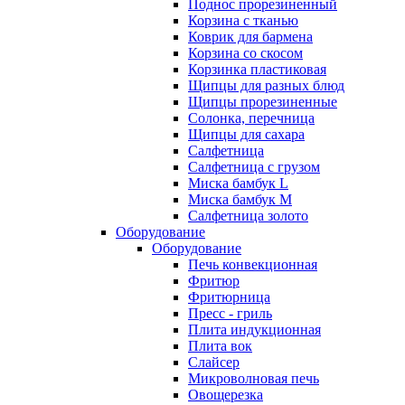
Поднос прорезиненный
Корзина с тканью
Коврик для бармена
Корзина со скосом
Корзинка пластиковая
Щипцы для разных блюд
Щипцы прорезиненные
Солонка, перечница
Щипцы для сахара
Салфетница
Салфетница с грузом
Миска бамбук L
Миска бамбук M
Салфетница золото
Оборудование
Оборудование
Печь конвекционная
Фритюр
Фритюрница
Пресс - гриль
Плита индукционная
Плита вок
Слайсер
Микроволновая печь
Овощерезка