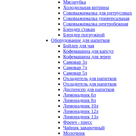
Мясорубка
Холодильная витрина
Соковыжималка для цитрусовых
Соковыжималка универсальная
Соковыжималка центробежная
Блендер стакан
Блендер погружной
Оборудование для напитков
Бойлер для чая
Кофемашина для капсул
Кофемашина для зерен
Самовар 3л
Самовар 7л
Самовар 5л
Охладитель для напитков
Охладитель для напитков
Диспенсер для напитков
Лимонадник 6л
Лимонадник 8л
Лимонадник 10л
Лимонадник 12л
Лимонадник 13л
Френч - пресс
Чайник заварочный
Молочник