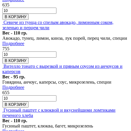
635
В КОРЗИНУ
Севиче из тунца со спелым авокадо, лимонным соком,
зеленью и перцем чили
Вес - 110 гр.
Авокадо, тунец, лимон, кинза, лук порей, перец чили, специи
Подробнее
755
В КОРЗИНУ
Вителло тонато с вырезкой и пряным соусом из анчоусов и
каперсов
Вес - 95 гр.
Говядина, анчоус, каперсы, соус, микрозелень, специи
Подробнее
655
В КОРЗИНУ
Гусиный паштет с клюквой и вкуснейшими ломтиками
печеного хлеба
Вес - 110 гр.
Гусиный паштет, клюква, багет, микрозелень