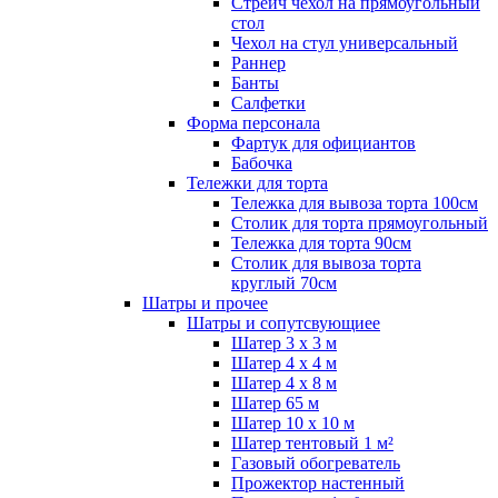
Стрейч чехол на прямоугольный
стол
Чехол на стул универсальный
Раннер
Банты
Салфетки
Форма персонала
Фартук для официантов
Бабочка
Тележки для торта
Тележка для вывоза торта 100см
Столик для торта прямоугольный
Тележка для торта 90см
Столик для вывоза торта
круглый 70см
Шатры и прочее
Шатры и сопутсвующиее
Шатер 3 х 3 м
Шатер 4 х 4 м
Шатер 4 х 8 м
Шатер 65 м
Шатер 10 х 10 м
Шатер тентовый 1 м²
Газовый обогреватель
Прожектор настенный