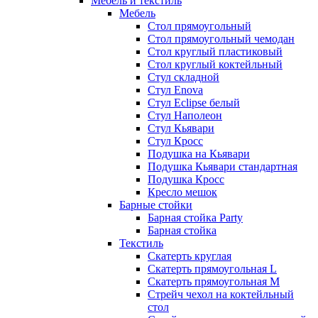
Мебель и текстиль
Мебель
Стол прямоугольный
Стол прямоугольный чемодан
Стол круглый пластиковый
Стол круглый коктейльный
Стул складной
Стул Enova
Стул Eclipse белый
Стул Наполеон
Стул Кьявари
Стул Кросс
Подушка на Кьявари
Подушка Кьявари стандартная
Подушка Кросс
Кресло мешок
Барные стойки
Барная стойка Party
Барная стойка
Текстиль
Скатерть круглая
Скатерть прямоугольная L
Скатерть прямоугольная M
Стрейч чехол на коктейльный
стол