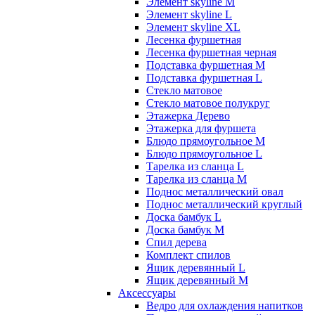
Элемент skyline M
Элемент skyline L
Элемент skyline XL
Лесенка фуршетная
Лесенка фуршетная черная
Подставка фуршетная M
Подставка фуршетная L
Стекло матовое
Стекло матовое полукруг
Этажерка Дерево
Этажерка для фуршета
Блюдо прямоугольное M
Блюдо прямоугольное L
Тарелка из сланца L
Тарелка из сланца M
Поднос металлический овал
Поднос металлический круглый
Доска бамбук L
Доска бамбук M
Спил дерева
Комплект спилов
Ящик деревянный L
Ящик деревянный M
Аксессуары
Ведро для охлаждения напитков