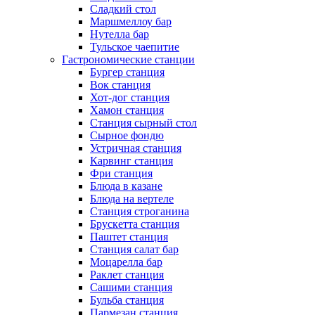
Сладкий стол
Маршмеллоу бар
Нутелла бар
Тульское чаепитие
Гастрономические станции
Бургер станция
Вок станция
Хот-дог станция
Хамон станция
Станция сырный стол
Сырное фондю
Устричная станция
Карвинг станция
Фри станция
Блюда в казане
Блюда на вертеле
Станция строганина
Брускетта станция
Паштет станция
Станция салат бар
Моцарелла бар
Раклет станция
Сашими станция
Бульба станция
Пармезан станция