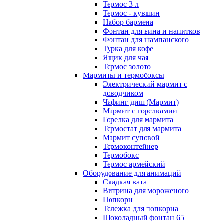
Термос 3 л
Термос - кувшин
Набор бармена
Фонтан для вина и напитков
Фонтан для шампанского
Турка для кофе
Ящик для чая
Термос золото
Мармиты и термобоксы
Электрический мармит с
доводчиком
Чафинг диш (Мармит)
Мармит с горелкамии
Горелка для мармита
Термостат для мармита
Мармит суповой
Термоконтейнер
Термобокс
Термос армейский
Оборудование для анимаций
Сладкая вата
Витрина для мороженого
Попкорн
Тележка для попкорна
Шоколадный фонтан 65