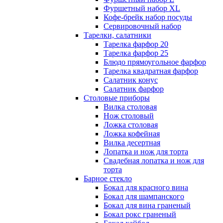
Фуршетный набор ХL
Кофе-брейк набор посуды
Сервировочный набор
Тарелки, салатники
Тарелка фарфор 20
Тарелка фарфор 25
Блюдо прямоугольное фарфор
Тарелка квадратная фарфор
Салатник конус
Салатник фарфор
Столовые приборы
Вилка столовая
Нож столовый
Ложка столовая
Ложка кофейная
Вилка десертная
Лопатка и нож для торта
Свадебная лопатка и нож для
торта
Барное стекло
Бокал для красного вина
Бокал для шампанского
Бокал для вина граненый
Бокал рокс граненый