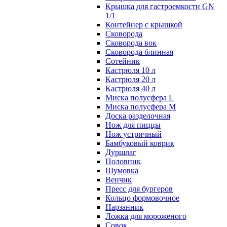
Крышка для гастроемкости GN
1/1
Контейнер с крышкой
Сковорода
Сковорода вок
Сковорода блинная
Сотейник
Кастрюля 10 л
Кастрюля 20 л
Кастрюля 40 л
Миска полусфера L
Миска полусфера M
Доска разделочная
Нож для пиццы
Нож устричный
Бамбуковый коврик
Дуршлаг
Половник
Шумовка
Венчик
Пресс для бургеров
Кольцо формовочное
Нарзанник
Ложка для мороженого
Совок