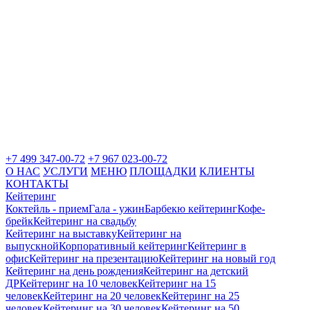
+7 499 347-00-72
+7 967 023-00-72
О НАС
УСЛУГИ
МЕНЮ
ПЛОЩАДКИ
КЛИЕНТЫ
КОНТАКТЫ
Кейтеринг
Коктейль - прием
Гала - ужин
Барбекю кейтеринг
Кофе-
брейк
Кейтеринг на свадьбу
Кейтеринг на выставку
Кейтеринг на
выпускной
Корпоративный кейтеринг
Кейтеринг в
офис
Кейтеринг на презентацию
Кейтеринг на новый год
Кейтеринг на день рождения
Кейтеринг на детский
ДР
Кейтеринг на 10 человек
Кейтеринг на 15
человек
Кейтеринг на 20 человек
Кейтеринг на 25
человек
Кейтеринг на 30 человек
Кейтеринг на 50