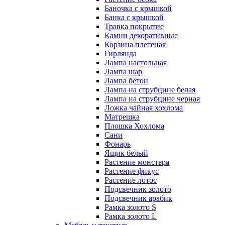
Баночка с крышкой
Банка с крышкой
Травка покрытие
Камни декоративные
Корзина плетеная
Гирлянда
Лампа настольная
Лампа шар
Лампа бетон
Лампа на струбцине белая
Лампа на струбцине черная
Ложка чайная хохлома
Матрешка
Плошка Хохлома
Сани
Фонарь
Ящик белый
Растение монстера
Растение фикус
Растение лотос
Подсвечник золото
Подсвечник арабик
Рамка золото S
Рамка золото L