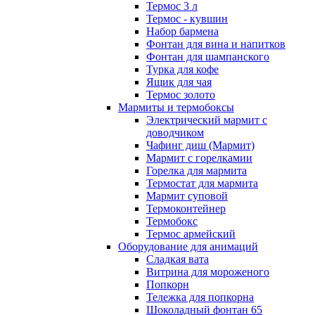
Термос 3 л
Термос - кувшин
Набор бармена
Фонтан для вина и напитков
Фонтан для шампанского
Турка для кофе
Ящик для чая
Термос золото
Мармиты и термобоксы
Электрический мармит с
доводчиком
Чафинг диш (Мармит)
Мармит с горелкамии
Горелка для мармита
Термостат для мармита
Мармит суповой
Термоконтейнер
Термобокс
Термос армейский
Оборудование для анимаций
Сладкая вата
Витрина для мороженого
Попкорн
Тележка для попкорна
Шоколадный фонтан 65