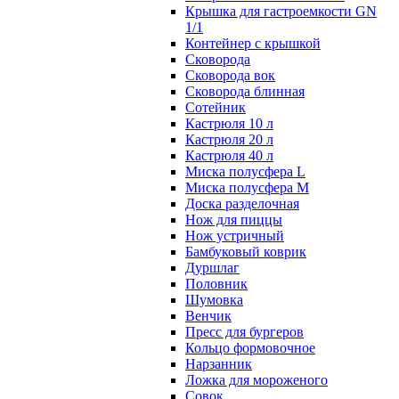
Крышка для гастроемкости GN
1/1
Контейнер с крышкой
Сковорода
Сковорода вок
Сковорода блинная
Сотейник
Кастрюля 10 л
Кастрюля 20 л
Кастрюля 40 л
Миска полусфера L
Миска полусфера M
Доска разделочная
Нож для пиццы
Нож устричный
Бамбуковый коврик
Дуршлаг
Половник
Шумовка
Венчик
Пресс для бургеров
Кольцо формовочное
Нарзанник
Ложка для мороженого
Совок