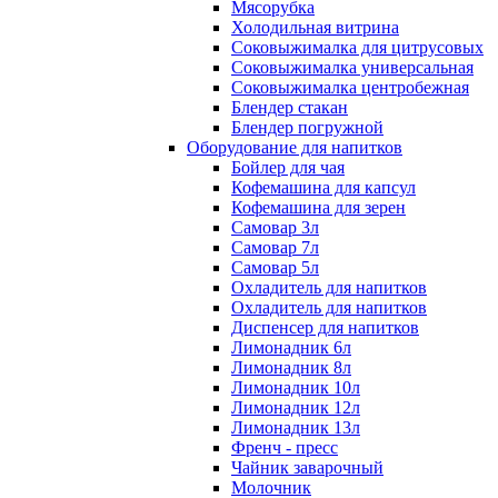
Мясорубка
Холодильная витрина
Соковыжималка для цитрусовых
Соковыжималка универсальная
Соковыжималка центробежная
Блендер стакан
Блендер погружной
Оборудование для напитков
Бойлер для чая
Кофемашина для капсул
Кофемашина для зерен
Самовар 3л
Самовар 7л
Самовар 5л
Охладитель для напитков
Охладитель для напитков
Диспенсер для напитков
Лимонадник 6л
Лимонадник 8л
Лимонадник 10л
Лимонадник 12л
Лимонадник 13л
Френч - пресс
Чайник заварочный
Молочник