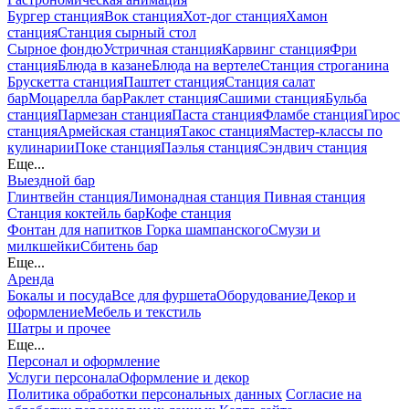
Бургер станция
Вок станция
Хот-дог станция
Хамон
станция
Станция сырный стол
Сырное фондю
Устричная станция
Карвинг станция
Фри
станция
Блюда в казане
Блюда на вертеле
Станция строганина
Брускетта станция
Паштет станция
Станция салат
бар
Моцарелла бар
Раклет станция
Сашими станция
Бульба
станция
Пармезан станция
Паста станция
Фламбе станция
Гирос
станция
Армейская станция
Такос станция
Мастер-классы по
кулинарии
Поке станция
Паэлья станция
Сэндвич станция
Еще...
Выездной бар
Глинтвейн станция
Лимонадная станция
Пивная станция
Станция коктейль бар
Кофе станция
Фонтан для напитков
Горка шампанского
Смузи и
милкшейки
Сбитень бар
Еще...
Аренда
Бокалы и посуда
Все для фуршета
Оборудование
Декор и
оформление
Мебель и текстиль
Шатры и прочее
Еще...
Персонал и оформление
Услуги персонала
Оформление и декор
Политика обработки персональных данных
Согласие на