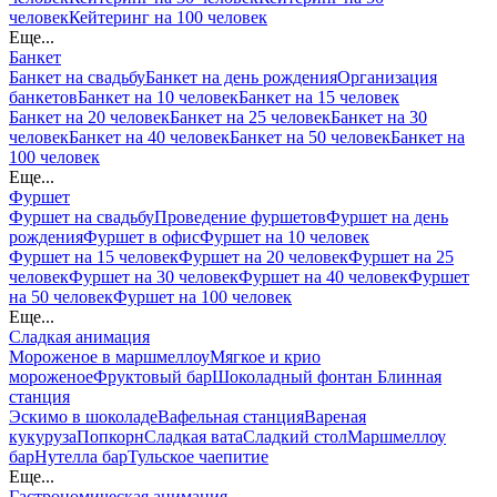
человек
Кейтеринг на 100 человек
Еще...
Банкет
Банкет на свадьбу
Банкет на день рождения
Организация
банкетов
Банкет на 10 человек
Банкет на 15 человек
Банкет на 20 человек
Банкет на 25 человек
Банкет на 30
человек
Банкет на 40 человек
Банкет на 50 человек
Банкет на
100 человек
Еще...
Фуршет
Фуршет на свадьбу
Проведение фуршетов
Фуршет на день
рождения
Фуршет в офис
Фуршет на 10 человек
Фуршет на 15 человек
Фуршет на 20 человек
Фуршет на 25
человек
Фуршет на 30 человек
Фуршет на 40 человек
Фуршет
на 50 человек
Фуршет на 100 человек
Еще...
Сладкая анимация
Мороженое в маршмеллоу
Мягкое и крио
мороженое
Фруктовый бар
Шоколадный фонтан
Блинная
станция
Эскимо в шоколаде
Вафельная станция
Вареная
кукуруза
Попкорн
Сладкая вата
Сладкий стол
Маршмеллоу
бар
Нутелла бар
Тульское чаепитие
Еще...
Гастрономическая анимация