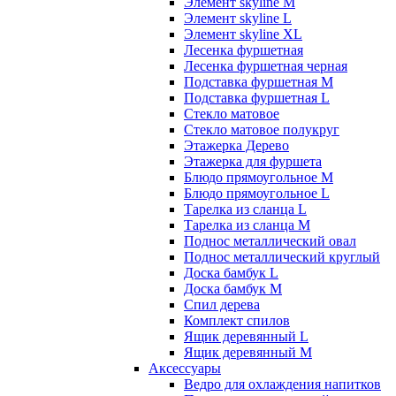
Элемент skyline M
Элемент skyline L
Элемент skyline XL
Лесенка фуршетная
Лесенка фуршетная черная
Подставка фуршетная M
Подставка фуршетная L
Стекло матовое
Стекло матовое полукруг
Этажерка Дерево
Этажерка для фуршета
Блюдо прямоугольное M
Блюдо прямоугольное L
Тарелка из сланца L
Тарелка из сланца M
Поднос металлический овал
Поднос металлический круглый
Доска бамбук L
Доска бамбук M
Спил дерева
Комплект спилов
Ящик деревянный L
Ящик деревянный M
Аксессуары
Ведро для охлаждения напитков