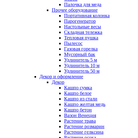
Палочка для меда
Прочее оборудование
Портативная колонка
Парогенератор
Настольные весы
Складная тележка
Тепловая пушка
Пылесос
Газовая горелка
Мусорный бак
Удлинитель 5 м
Удлинитель 10 м
Удлинитель 50 м
Декор и оформление
Декор
Кашпо сумка
Кашпо белое
Кашпо из стали
Кашпо желтая медь
Кашпо бетон
Вазон Венеция
Растение трава
Растение розмарин
Растение гелксина
Растение осока