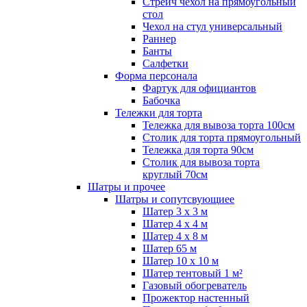
Стрейч чехол на прямоугольный
стол
Чехол на стул универсальный
Раннер
Банты
Салфетки
Форма персонала
Фартук для официантов
Бабочка
Тележки для торта
Тележка для вывоза торта 100см
Столик для торта прямоугольный
Тележка для торта 90см
Столик для вывоза торта
круглый 70см
Шатры и прочее
Шатры и сопутсвующиее
Шатер 3 х 3 м
Шатер 4 х 4 м
Шатер 4 х 8 м
Шатер 65 м
Шатер 10 х 10 м
Шатер тентовый 1 м²
Газовый обогреватель
Прожектор настенный