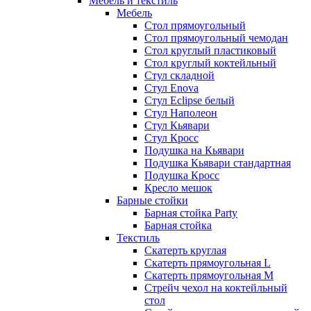
Мебель и текстиль
Мебель
Стол прямоугольный
Стол прямоугольный чемодан
Стол круглый пластиковый
Стол круглый коктейльный
Стул складной
Стул Enova
Стул Eclipse белый
Стул Наполеон
Стул Кьявари
Стул Кросс
Подушка на Кьявари
Подушка Кьявари стандартная
Подушка Кросс
Кресло мешок
Барные стойки
Барная стойка Party
Барная стойка
Текстиль
Скатерть круглая
Скатерть прямоугольная L
Скатерть прямоугольная M
Стрейч чехол на коктейльный
стол