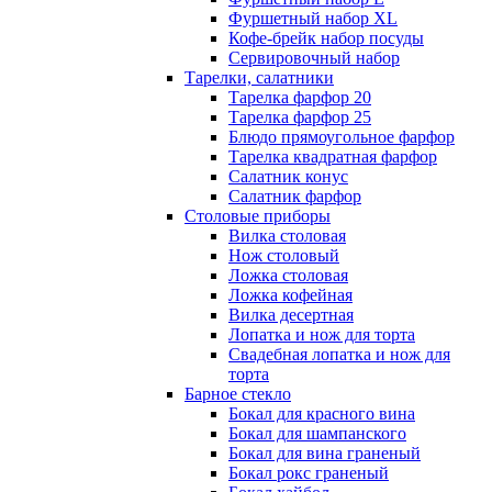
Фуршетный набор ХL
Кофе-брейк набор посуды
Сервировочный набор
Тарелки, салатники
Тарелка фарфор 20
Тарелка фарфор 25
Блюдо прямоугольное фарфор
Тарелка квадратная фарфор
Салатник конус
Салатник фарфор
Столовые приборы
Вилка столовая
Нож столовый
Ложка столовая
Ложка кофейная
Вилка десертная
Лопатка и нож для торта
Свадебная лопатка и нож для
торта
Барное стекло
Бокал для красного вина
Бокал для шампанского
Бокал для вина граненый
Бокал рокс граненый