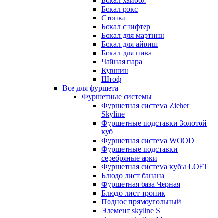
Бокал хайбол
Бокал рокс
Стопка
Бокал снифтер
Бокал для мартини
Бокал для айриш
Бокал для пива
Чайная пара
Кувшин
Штоф
Все для фуршета
Фуршетные системы
Фуршетная система Zieher
Skyline
Фуршетные подставки Золотой
куб
Фуршетная система WOOD
Фуршетные подставки
серебряные арки
Фуршетная система кубы LOFT
Блюдо лист банана
Фуршетная база Черная
Блюдо лист тропик
Поднос прямоугольный
Элемент skyline S