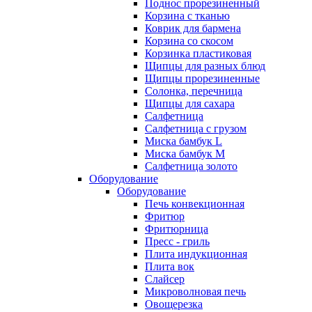
Поднос прорезиненный
Корзина с тканью
Коврик для бармена
Корзина со скосом
Корзинка пластиковая
Щипцы для разных блюд
Щипцы прорезиненные
Солонка, перечница
Щипцы для сахара
Салфетница
Салфетница с грузом
Миска бамбук L
Миска бамбук M
Салфетница золото
Оборудование
Оборудование
Печь конвекционная
Фритюр
Фритюрница
Пресс - гриль
Плита индукционная
Плита вок
Слайсер
Микроволновая печь
Овощерезка