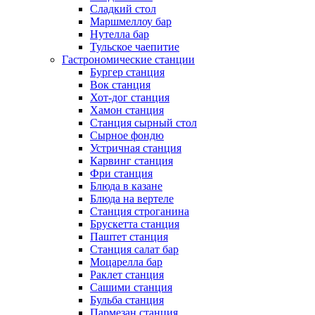
Сладкий стол
Маршмеллоу бар
Нутелла бар
Тульское чаепитие
Гастрономические станции
Бургер станция
Вок станция
Хот-дог станция
Хамон станция
Станция сырный стол
Сырное фондю
Устричная станция
Карвинг станция
Фри станция
Блюда в казане
Блюда на вертеле
Станция строганина
Брускетта станция
Паштет станция
Станция салат бар
Моцарелла бар
Раклет станция
Сашими станция
Бульба станция
Пармезан станция