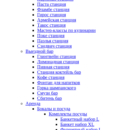
Паста станция
Фламбе станция
Гирос станция
Армейская станция
Такос станция
Мастер-классы по кулинарии
Поке станция
Паэлья станция
Сэндвич станция
Выездной бар
Глинтвейн станция
Лимонадная станция
Пивная станция
Станция коктейль бар
Кофе станция
Фонтан для напитков
Горка шампанского
Смузи бар
Сбитень бар
Аренда
Бокалы и посуда
Комплекты посуды
Банкетный набор L
Банкет набор XL
Фуршетный набор L