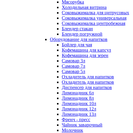
Мясорубка
Холодильная витрина
Соковыжималка для цитрусовых
Соковыжималка универсальная
Соковыжималка центробежная
Блендер стакан
Блендер погружной
Оборудование для напитков
Бойлер для чая
Кофемашина для капсул
Кофемашина для зерен
Самовар 3л
Самовар 7л
Самовар 5л
Охладитель для напитков
Охладитель для напитков
Диспенсер для напитков
Лимонадник 6л
Лимонадник 8л
Лимонадник 10л
Лимонадник 12л
Лимонадник 13л
Френч - пресс
Чайник заварочный
Молочник