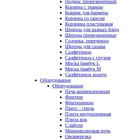
Поднос прорезиненный
Корзина с тканью
Коврик для бармена
Корзина со скосом
Корзинка пластиковая
Щипцы для разных блюд
Щипцы прорезиненные
Солонка, перечница
Щипцы для сахара
Салфетница
Салфетница с грузом
Миска бамбук L
Миска бамбук M
Салфетница золото
Оборудование
Оборудование
Печь конвекционная
Фритюр
Фритюрница
Пресс - гриль
Плита индукционная
Плита вок
Слайсер
Микроволновая печь
Овощерезка