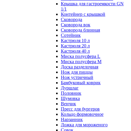
Крышка для гастроемкости GN
1/1
Контейнер с крышкой
Сковорода
Сковорода вок
Сковорода блинная
Сотейник
Кастрюля 10 л
Кастрюля 20 л
Кастрюля 40 л
Миска полусфера L
Миска полусфера M
Доска разделочная
Нож для пиццы
Нож устричный
Бамбуковый коврик
Дуршлаг
Половник
Шумовка
Венчик
Пресс для бургеров
Кольцо формовочное
Нарзанник
Ложка для мороженого
Совок