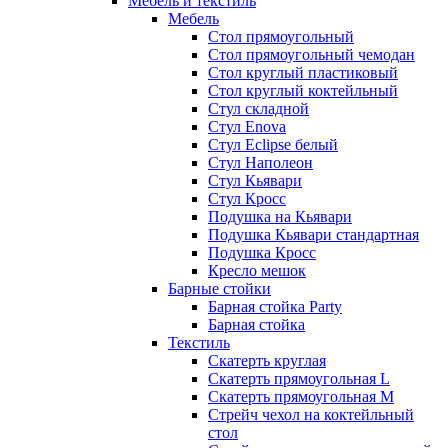
Мебель и текстиль
Мебель
Стол прямоугольный
Стол прямоугольный чемодан
Стол круглый пластиковый
Стол круглый коктейльный
Стул складной
Стул Enova
Стул Eclipse белый
Стул Наполеон
Стул Кьявари
Стул Кросс
Подушка на Кьявари
Подушка Кьявари стандартная
Подушка Кросс
Кресло мешок
Барные стойки
Барная стойка Party
Барная стойка
Текстиль
Скатерть круглая
Скатерть прямоугольная L
Скатерть прямоугольная M
Стрейч чехол на коктейльный
стол