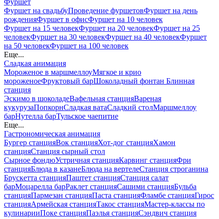
Фуршет
Фуршет на свадьбу
Проведение фуршетов
Фуршет на день
рождения
Фуршет в офис
Фуршет на 10 человек
Фуршет на 15 человек
Фуршет на 20 человек
Фуршет на 25
человек
Фуршет на 30 человек
Фуршет на 40 человек
Фуршет
на 50 человек
Фуршет на 100 человек
Еще...
Сладкая анимация
Мороженое в маршмеллоу
Мягкое и крио
мороженое
Фруктовый бар
Шоколадный фонтан
Блинная
станция
Эскимо в шоколаде
Вафельная станция
Вареная
кукуруза
Попкорн
Сладкая вата
Сладкий стол
Маршмеллоу
бар
Нутелла бар
Тульское чаепитие
Еще...
Гастрономическая анимация
Бургер станция
Вок станция
Хот-дог станция
Хамон
станция
Станция сырный стол
Сырное фондю
Устричная станция
Карвинг станция
Фри
станция
Блюда в казане
Блюда на вертеле
Станция строганина
Брускетта станция
Паштет станция
Станция салат
бар
Моцарелла бар
Раклет станция
Сашими станция
Бульба
станция
Пармезан станция
Паста станция
Фламбе станция
Гирос
станция
Армейская станция
Такос станция
Мастер-классы по
кулинарии
Поке станция
Паэлья станция
Сэндвич станция