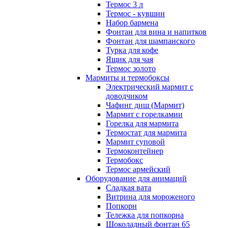
Термос 3 л
Термос - кувшин
Набор бармена
Фонтан для вина и напитков
Фонтан для шампанского
Турка для кофе
Ящик для чая
Термос золото
Мармиты и термобоксы
Электрический мармит с
доводчиком
Чафинг диш (Мармит)
Мармит с горелкамии
Горелка для мармита
Термостат для мармита
Мармит суповой
Термоконтейнер
Термобокс
Термос армейский
Оборудование для анимаций
Сладкая вата
Витрина для мороженого
Попкорн
Тележка для попкорна
Шоколадный фонтан 65