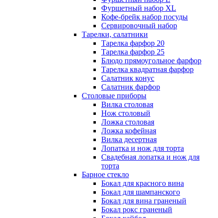
Фуршетный набор ХL
Кофе-брейк набор посуды
Сервировочный набор
Тарелки, салатники
Тарелка фарфор 20
Тарелка фарфор 25
Блюдо прямоугольное фарфор
Тарелка квадратная фарфор
Салатник конус
Салатник фарфор
Столовые приборы
Вилка столовая
Нож столовый
Ложка столовая
Ложка кофейная
Вилка десертная
Лопатка и нож для торта
Свадебная лопатка и нож для
торта
Барное стекло
Бокал для красного вина
Бокал для шампанского
Бокал для вина граненый
Бокал рокс граненый