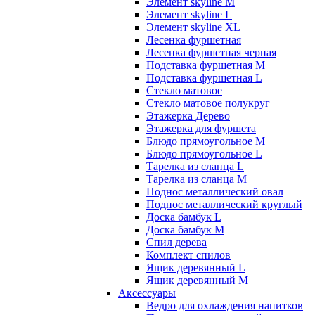
Элемент skyline M
Элемент skyline L
Элемент skyline XL
Лесенка фуршетная
Лесенка фуршетная черная
Подставка фуршетная M
Подставка фуршетная L
Стекло матовое
Стекло матовое полукруг
Этажерка Дерево
Этажерка для фуршета
Блюдо прямоугольное M
Блюдо прямоугольное L
Тарелка из сланца L
Тарелка из сланца M
Поднос металлический овал
Поднос металлический круглый
Доска бамбук L
Доска бамбук M
Спил дерева
Комплект спилов
Ящик деревянный L
Ящик деревянный M
Аксессуары
Ведро для охлаждения напитков