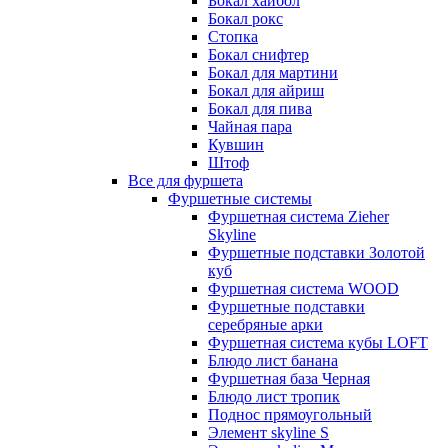
Бокал хайбол
Бокал рокс
Стопка
Бокал снифтер
Бокал для мартини
Бокал для айриш
Бокал для пива
Чайная пара
Кувшин
Штоф
Все для фуршета
Фуршетные системы
Фуршетная система Zieher
Skyline
Фуршетные подставки Золотой
куб
Фуршетная система WOOD
Фуршетные подставки
серебряные арки
Фуршетная система кубы LOFT
Блюдо лист банана
Фуршетная база Черная
Блюдо лист тропик
Поднос прямоугольный
Элемент skyline S