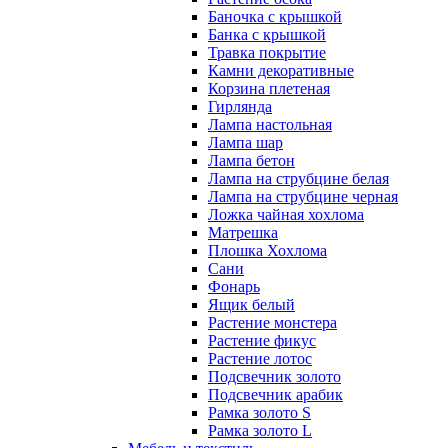
Баночка с крышкой
Банка с крышкой
Травка покрытие
Камни декоративные
Корзина плетеная
Гирлянда
Лампа настольная
Лампа шар
Лампа бетон
Лампа на струбцине белая
Лампа на струбцине черная
Ложка чайная хохлома
Матрешка
Плошка Хохлома
Сани
Фонарь
Ящик белый
Растение монстера
Растение фикус
Растение лотос
Подсвечник золото
Подсвечник арабик
Рамка золото S
Рамка золото L