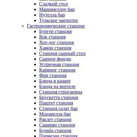
Сладкий стол
Маршмеллоу бар
Нутелла бар
Тульское чаепитие
Гастрономические станции
Бургер станция
Вок станция
Хот-дог станция
Хамон станция
Станция сырный стол
Сырное фондю
Устричная станция
Карвинг станция
Фри станция
Блюда в казане
Блюда на вертеле
Станция строганина
Брускетта станция
Паштет станция
Станция салат бар
Моцарелла бар
Раклет станция
Сашими станция
Бульба станция
Пармезан станция