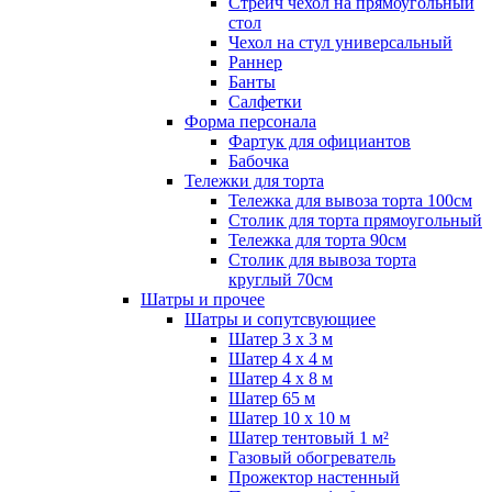
Стрейч чехол на прямоугольный
стол
Чехол на стул универсальный
Раннер
Банты
Салфетки
Форма персонала
Фартук для официантов
Бабочка
Тележки для торта
Тележка для вывоза торта 100см
Столик для торта прямоугольный
Тележка для торта 90см
Столик для вывоза торта
круглый 70см
Шатры и прочее
Шатры и сопутсвующиее
Шатер 3 х 3 м
Шатер 4 х 4 м
Шатер 4 х 8 м
Шатер 65 м
Шатер 10 х 10 м
Шатер тентовый 1 м²
Газовый обогреватель
Прожектор настенный