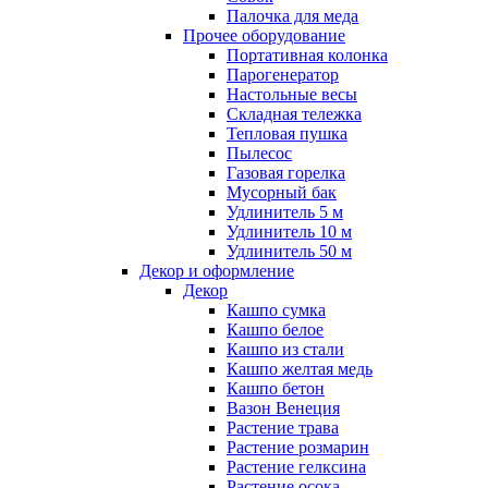
Палочка для меда
Прочее оборудование
Портативная колонка
Парогенератор
Настольные весы
Складная тележка
Тепловая пушка
Пылесос
Газовая горелка
Мусорный бак
Удлинитель 5 м
Удлинитель 10 м
Удлинитель 50 м
Декор и оформление
Декор
Кашпо сумка
Кашпо белое
Кашпо из стали
Кашпо желтая медь
Кашпо бетон
Вазон Венеция
Растение трава
Растение розмарин
Растение гелксина
Растение осока