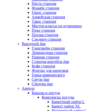
Паста станция
Фламбе станция
Гирос станция
Армейская станция
Такос станция
Мастер-классы по кулинарии
Поке станция
Паэлья станция
Сэндвич станция
Выездной бар
Глинтвейн станция
Лимонадная станция
Пивная станция
Станция коктейль бар
Кофе станция
Фонтан для напитков
Горка шампанского
Смузи бар
Сбитень бар
Аренда
Бокалы и посуда
Комплекты посуды
Банкетный набор L
Банкет набор XL
Фуршетный набор L