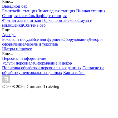
Еще...
Выездной бар
Глинтвейн станция
Лимонадная станция
Пивная станция
Станция коктейль бар
Кофе станция
Фонтан для напитков
Горка шампанского
Смузи и
милкшейки
Сбитень бар
Еще...
Аренда
Бокалы и посуда
Все для фуршета
Оборудование
Декор и
оформление
Мебель и текстиль
Шатры и прочее
Еще...
Персонал и оформление
Услуги персонала
Оформление и декор
Политика обработки персональных данных
Согласие на
обработку персональных данных
Карта сайта
© 2008-2026, Gurmanoff catering
Вся информация на сайте - собственность владельцев
сайта. Публикация информации с сайта gurmanoff.ru без
разрешения запрещена. Все права защищены. Любая
информация, предоставленная на данном сайте, носит
исключительно информационный характер и ни при